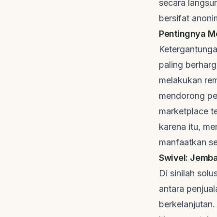
secara langsu
bersifat anoni
Pentingnya Me
Ketergantunga
paling berharg
melakukan
re
mendorong pemb
marketplace te
karena itu, m
manfaatkan se
Swivel: Jemba
Di sinilah sol
antara penjua
berkelanjutan.