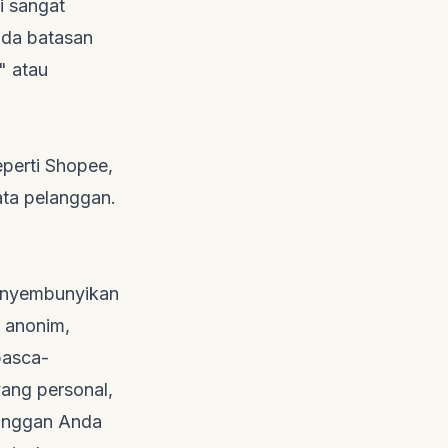
i sangat
ada batasan
" atau
eperti Shopee,
ata pelanggan.
menyembunyikan
i anonim,
pasca-
yang personal,
anggan Anda