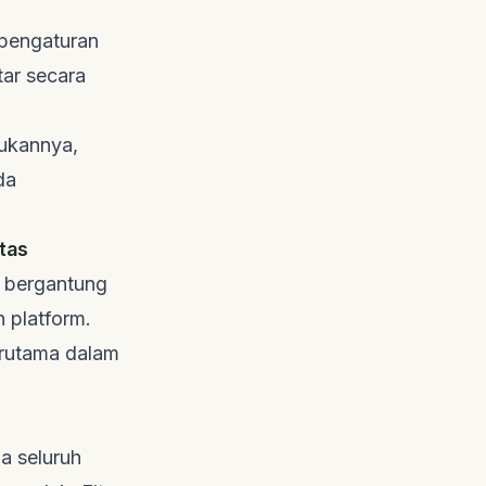
 pengaturan
ar secara
ukannya,
da
tas
t bergantung
 platform.
erutama dalam
a seluruh