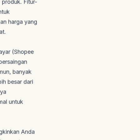
 produk. Fitur-
ntuk
 dan harga yang
at.
ayar (Shopee
persaingan
amun, banyak
ih besar dari
nya
mal untuk
ngkinkan Anda