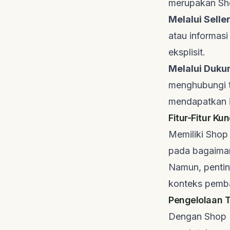
merupakan Sh
Melalui Selle
atau informas
eksplisit.
Melalui Duku
menghubungi 
mendapatkan i
Fitur-Fitur K
Memiliki Shop
pada bagaiman
Namun, pentin
konteks pemb
Pengelolaan T
Dengan Shop 