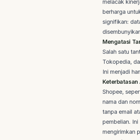
melacak kinerj
berharga untu
signifikan: da
disembunyikan
Mengatasi Ta
Salah satu ta
Tokopedia, da
Ini menjadi h
Keterbatasan
Shopee, seper
nama dan nom
tanpa email a
pembelian. Ini
mengirimkan 