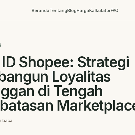
Beranda
Tentang
Blog
Harga
Kalkulator
FAQ
g
ID Shopee: Strategi
angun Loyalitas
nggan di Tengah
rbatasan Marketplac
n baca