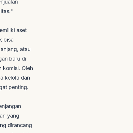
enjualan
itas."
miliki aset
k bisa
anjang, atau
gan baru di
n komisi. Oleh
a kelola dan
at penting.
senjangan
gan yang
ng dirancang