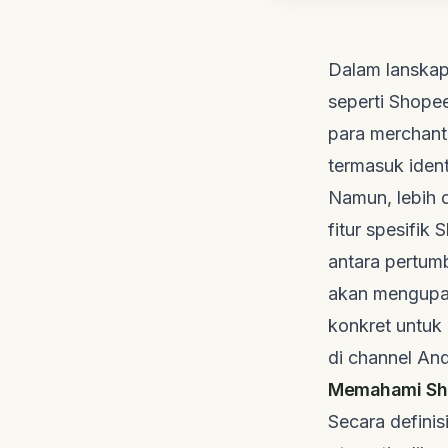
Dalam lanskap
seperti Shopee
para
merchant
termasuk ident
Namun, lebih d
fitur spesifi
antara pertum
akan mengupa
konkret untuk
di
channel
Anda
Memahami Shop
Secara definis