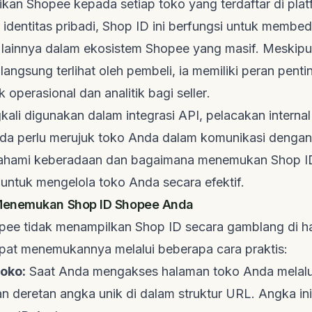
ikan Shopee kepada setiap toko yang terdaftar di plat
identitas pribadi, Shop ID ini berfungsi untuk membe
o lainnya dalam ekosistem Shopee yang masif. Meskip
langsung terlihat oleh pembeli, ia memiliki peran pent
 operasional dan analitik bagi
seller
.
kali digunakan dalam integrasi API, pelacakan interna
nda perlu merujuk toko Anda dalam komunikasi denga
hami keberadaan dan bagaimana menemukan Shop ID 
untuk mengelola toko Anda secara efektif.
enemukan Shop ID Shopee Anda
ee tidak menampilkan Shop ID secara gamblang di 
pat menemukannya melalui beberapa cara praktis:
Toko:
Saat Anda mengakses halaman toko Anda melal
an
deretan angka unik
di dalam struktur URL. Angka ini