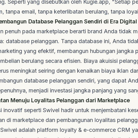
ng. Seperti yang disebutkan oleh
Kugie.app
, "Setiap p
m, tanpa email, tanpa keterlibatan berulang, tanpa loyal
mbangun Database Pelanggan Sendiri di Era Digital
n penuh pada marketplace berarti brand Anda tidak me
a: database pelanggan. Tanpa database ini, Anda tida
marketing
yang efektif, membangun hubungan jangka p
elian berulang secara efisien. Biaya akuisisi pelang
rus meningkat seiring dengan kenaikan biaya iklan da
embangun database pelanggan sendiri, yang dapat And
penuhnya, menjadi investasi jangka panjang yang sang
tan Menuju Loyalitas Pelanggan dari Marketplace
usi inovatif seperti Swivel hadir untuk menjembatani ke
lan di marketplace dan pembangunan loyalitas pelang
 Swivel adalah platform
loyalty & e-commerce CRM
ya