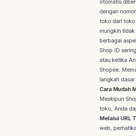
otomatis diber
dengan nomor 
toko dari tok
mungkin tidak 
berbagai aspek
Shop ID sering
atau ketika A
Shopee. Mema
langkah dasar 
Cara Mudah M
Meskipun Shop
toko, Anda da
Melalui URL 
web, perhatik