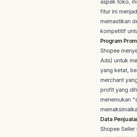
aspek toko, mu
fitur ini menj
memastikan des
kompetitif unt
Program Promo
Shopee menyed
Ads) untuk me
yang ketat, be
merchant
yang 
profit yang dih
menemukan "s
memaksimalkan
Data Penjuala
Shopee Seller