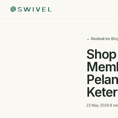
← Kembali ke Blo
Shop 
Memb
Pela
Kete
23 May 2026
·
8
mi