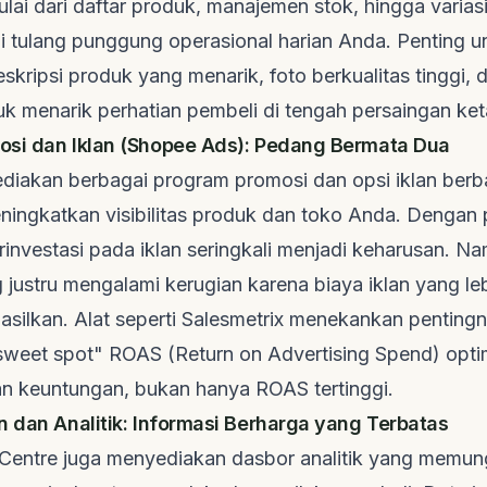
lai dari daftar produk, manajemen stok, hingga variasi
adi tulang punggung operasional harian Anda. Penting u
kripsi produk yang menarik, foto berkualitas tinggi,
uk menarik perhatian pembeli di tengah persaingan ket
si dan Iklan (Shopee Ads): Pedang Bermata Dua
iakan berbagai program promosi dan opsi iklan berb
ningkatkan visibilitas produk dan toko Anda. Dengan 
rinvestasi pada iklan seringkali menjadi keharusan. N
justru mengalami kerugian karena biaya iklan yang leb
asilkan. Alat seperti
Salesmetrix
menekankan penting
weet spot" ROAS (
Return on Advertising Spend
) opti
 keuntungan, bukan hanya ROAS tertinggi.
n dan Analitik: Informasi Berharga yang Terbatas
 Centre juga menyediakan dasbor analitik yang memu