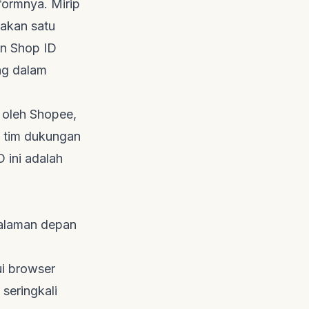
formnya. Mirip
dakan satu
un Shop ID
ing dalam
l oleh Shopee,
n tim dukungan
ini adalah
halaman depan
ui
browser
 seringkali