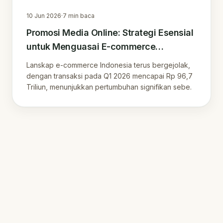
10 Jun 2026
·
7
min baca
Promosi Media Online: Strategi Esensial
untuk Menguasai E-commerce
Indonesia dan Membangun Loyalitas
Lanskap e-commerce Indonesia terus bergejolak,
Pelanggan
dengan transaksi pada Q1 2026 mencapai Rp 96,7
Triliun, menunjukkan pertumbuhan signifikan sebe.