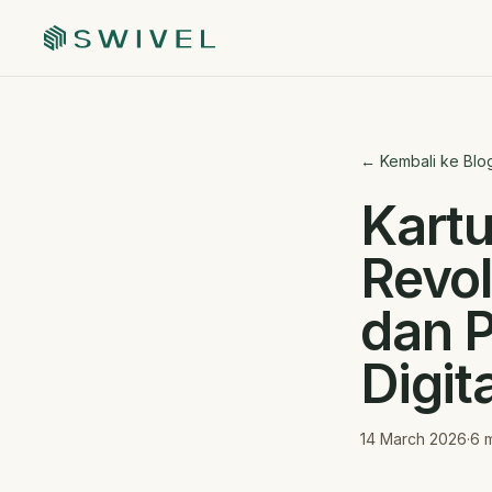
← Kembali ke Blo
Kartu
Revol
dan P
Digita
14 March 2026
·
6
m