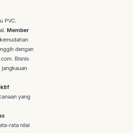
au PVC.
al.
Member
an kemudahan
anggih dengan
d.com
. Bisnis
k jangkauan
ktif
ncanaan yang
as
a-rata nilai