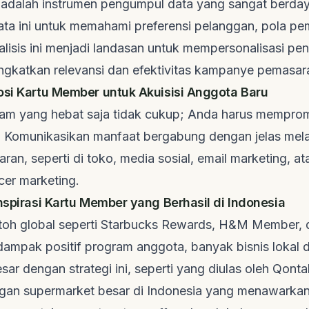
adalah instrumen pengumpul data yang sangat berday
ta ini untuk memahami preferensi pelanggan, pola pe
alisis ini menjadi landasan untuk mempersonalisasi p
ngkatkan relevansi dan efektivitas kampanye pemasar
osi Kartu Member untuk Akuisisi Anggota Baru
ram yang hebat saja tidak cukup; Anda harus mempro
. Komunikasikan manfaat bergabung dengan jelas mela
ran, seperti di toko, media sosial,
email marketing
, a
ncer marketing
.
Inspirasi Kartu Member yang Berhasil di Indonesia
oh global seperti Starbucks Rewards, H&M Member, 
ampak positif program anggota, banyak bisnis lokal d
sar dengan strategi ini, seperti yang diulas oleh
Qonta
ingan supermarket besar di Indonesia yang menawarka