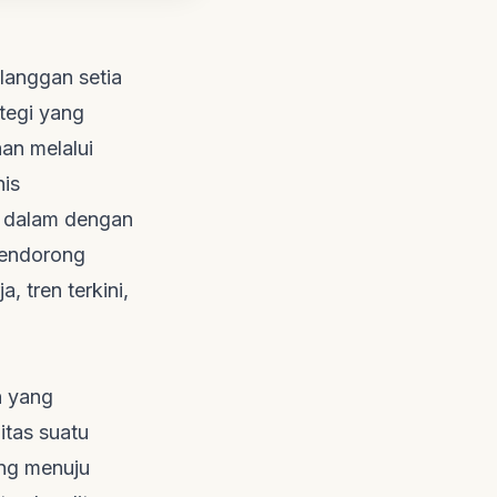
langgan setia
tegi yang
an melalui
nis
 dalam dengan
mendorong
 tren terkini,
n yang
itas suatu
ang menuju