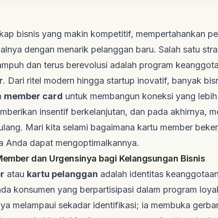
skap bisnis yang makin kompetitif, mempertahankan pe
ialnya dengan menarik pelanggan baru. Salah satu stra
i ampuh dan terus berevolusi adalah program keanggota
r
. Dari ritel modern hingga
startup
inovatif, banyak bis
n
member card
untuk membangun koneksi yang lebih
berikan insentif berkelanjutan, dan pada akhirnya, 
lang. Mari kita selami bagaimana kartu member bekerja,
a Anda dapat mengoptimalkannya.
Member dan Urgensinya bagi Kelangsungan Bisnis
r
atau
kartu pelanggan
adalah identitas keanggotaa
ada konsumen yang berpartisipasi dalam program loyal
inya melampaui sekadar identifikasi; ia membuka gerb