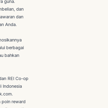
a guna.
mbelian, dan
enawaran dan
an Anda.
mosikannya
lui berbagai
tau bahkan
dan REI Co-op
i Indonesia
k.com
.
n poin
reward