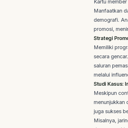
Kartu member 
Manfaatkan da
demografi. An
promosi, meni
Strategi Prom
Memiliki prog
secara gencar
saluran pemasa
melalui
influe
Studi Kasus: 
Meskipun cont
menunjukkan d
juga sukses be
Misalnya, jar