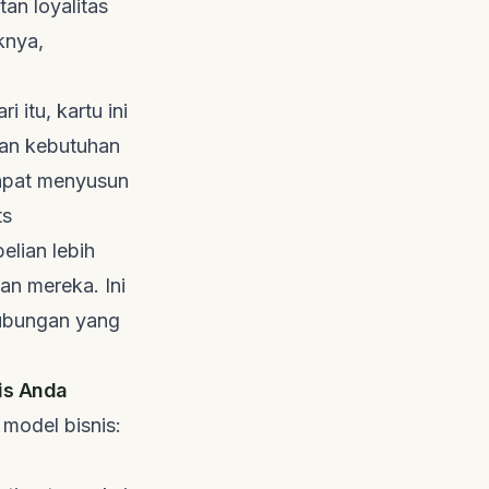
an loyalitas
knya,
 itu, kartu ini
dan kebutuhan
dapat menyusun
ts
lian lebih
n mereka. Ini
ubungan yang
is Anda
model bisnis: