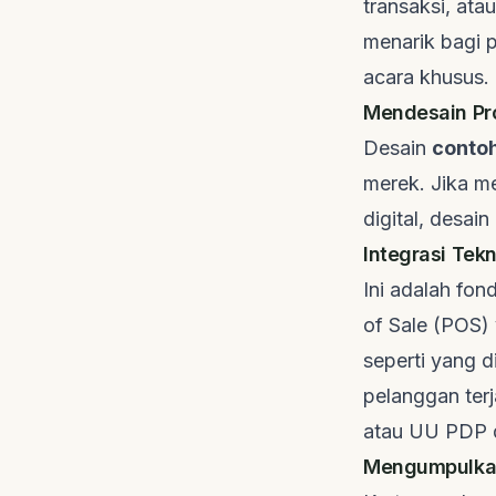
transaksi, at
menarik bagi 
acara khusus.
Mendesain Pr
Desain
conto
merek. Jika me
digital, desai
Integrasi Te
Ini adalah fo
of Sale (POS) 
seperti yang d
pelanggan terj
atau UU PDP d
Mengumpulkan