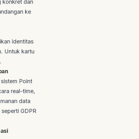
 konkret dan
 undangan ke
kan identitas
m. Untuk kartu
.
pan
sistem Point
ecara
real-time
,
eamanan data
, seperti GDPR
asi