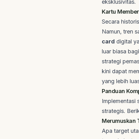
eksklusivitas.
Kartu Member D
Secara histori
Namun, tren sa
card
digital y
luar biasa ba
strategi pemasa
kini dapat me
yang lebih luas
Panduan Komp
Implementasi 
strategis. Ber
Merumuskan T
Apa target uta