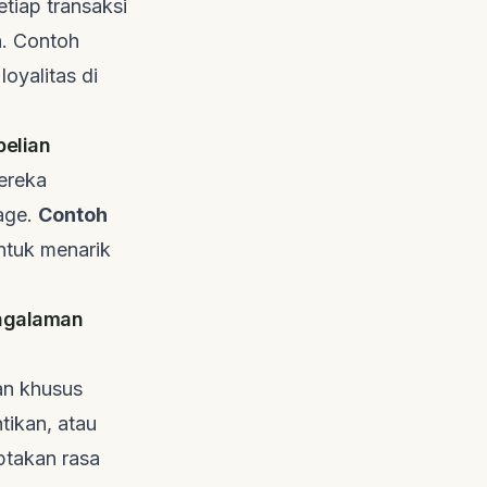
tiap transaksi
n. Contoh
oyalitas di
belian
ereka
age
.
Contoh
ntuk menarik
engalaman
nan khusus
tikan, atau
ptakan rasa