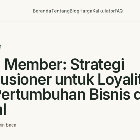
Beranda
Tentang
Blog
Harga
Kalkulator
FAQ
g
 Member: Strategi
usioner untuk Loyali
ertumbuhan Bisnis d
l
in baca