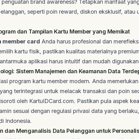
au penguatan
brand awareness
? Tetapkan manfaat yang
pelanggan, seperti poin
reward
, diskon eksklusif, atau
ogram dan Tampilan Kartu Member yang Memikat
h member card
Anda harus profesional dan merefleksi
milih kartu fisik, pastikan kualitas materialnya premiu
n antarmuka aplikasi harus intuitif dan mudah digunakan
knologi: Sistem Manajemen dan Keamanan Data Terde
ndasi program kartu member modern. Anda memerlukan 
yang terintegrasi untuk melacak transaksi dan poin s
isoroti oleh
KartuIDCard.com
. Pastikan pula aspek k
amin sesuai dengan regulasi privasi data yang berlaku
i Indonesia.
 dan Menganalisis Data Pelanggan untuk Personalis