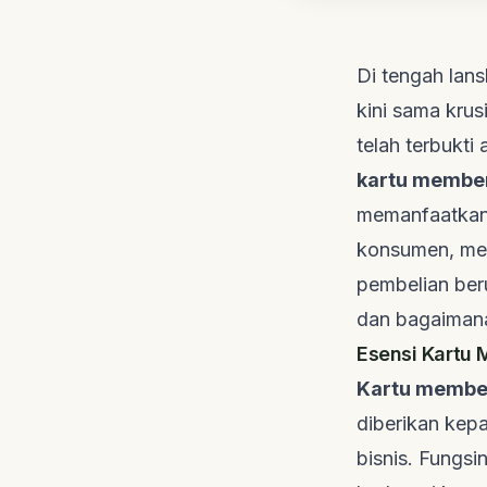
Di tengah lan
kini sama krus
telah terbukt
kartu membe
memanfaatka
konsumen, mem
pembelian beru
dan bagaiman
Esensi Kartu 
Kartu membe
diberikan kep
bisnis. Fungs