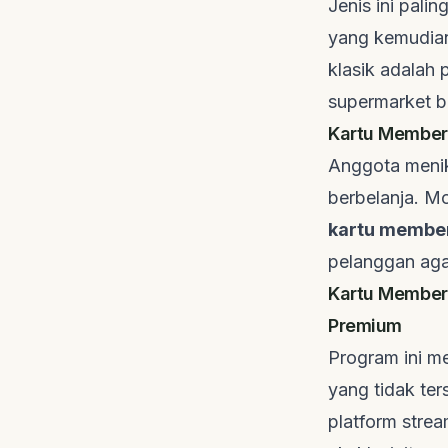
Jenis ini pali
yang kemudian
klasik adalah
supermarket b
Kartu Member 
Anggota menik
berbelanja. Mo
kartu member
pelanggan aga
Kartu Member 
Premium
Program ini me
yang tidak ter
platform
strea