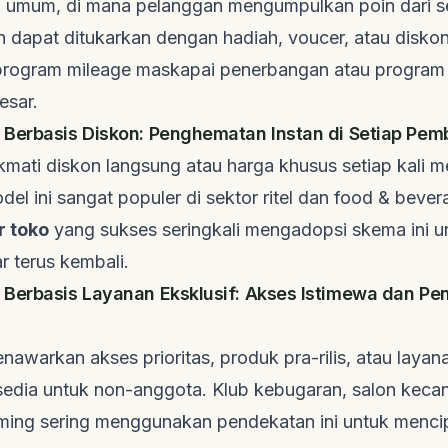
ng umum, di mana pelanggan mengumpulkan poin dari se
 dapat ditukarkan dengan hadiah, voucer, atau disko
 program
mileage
maskapai penerbangan atau program l
esar.
Berbasis Diskon: Penghematan Instan di Setiap Pem
mati diskon langsung atau harga khusus setiap kali m
del ini sangat populer di sektor ritel dan
food & bever
 toko
yang sukses seringkali mengadopsi skema ini u
r terus kembali.
Berbasis Layanan Eksklusif: Akses Istimewa dan P
nawarkan akses prioritas, produk pra-rilis, atau laya
sedia untuk non-anggota. Klub kebugaran, salon kecan
ming
sering menggunakan pendekatan ini untuk menci