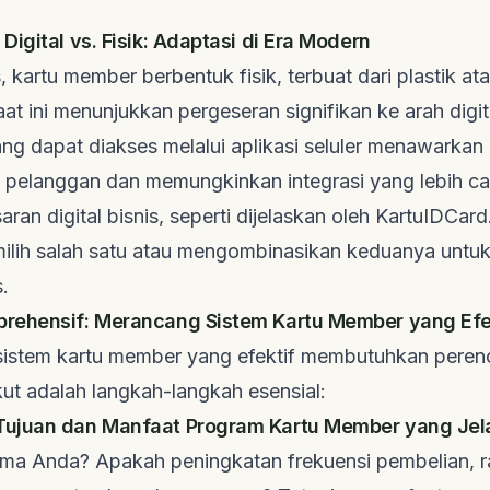
igital vs. Fisik: Adaptasi di Era Modern
s, kartu member berbentuk fisik, terbuat dari plastik at
at ini menunjukkan pergeseran signifikan ke arah digit
ang dapat diakses melalui aplikasi seluler menawark
gi pelanggan dan memungkinkan integrasi yang lebih c
ran digital bisnis, seperti dijelaskan oleh
KartuIDCar
milih salah satu atau mengombinasikan keduanya untu
.
rehensif: Merancang Sistem Kartu Member yang Efe
sistem kartu member yang efektif membutuhkan pere
ikut adalah langkah-langkah esensial:
ujuan dan Manfaat Program Kartu Member yang Jel
ma Anda? Apakah peningkatan frekuensi pembelian, rat