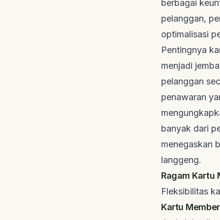
berbagai keunt
pelanggan, pe
optimalisasi p
Pentingnya kar
menjadi jemba
pelanggan sec
penawaran yan
mengungkapka
banyak dari p
menegaskan b
langgeng.
Ragam Kartu M
Fleksibilitas
Kartu Member 