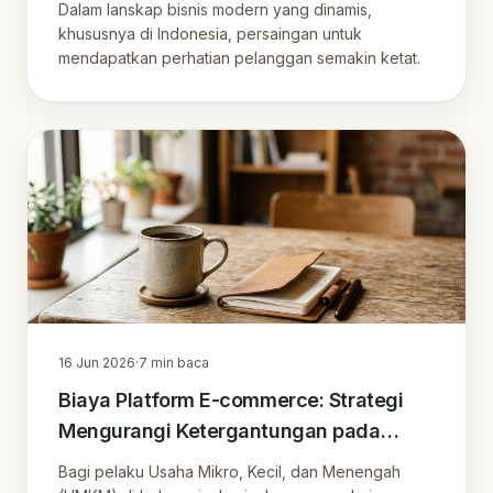
Dalam lanskap bisnis modern yang dinamis,
khususnya di Indonesia, persaingan untuk
mendapatkan perhatian pelanggan semakin ketat.
16 Jun 2026
·
7
min baca
Biaya Platform E-commerce: Strategi
Mengurangi Ketergantungan pada
Marketplace dan Membangun Loyalitas
Bagi pelaku Usaha Mikro, Kecil, dan Menengah
Pelanggan