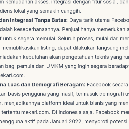
lam kemudahan akses, integrasi dengan fitur sosial, 
diens lokal yang semakin canggih.
 dan Integrasi Tanpa Batas:
Daya tarik utama Faceb
dalah kesederhanaannya. Penjual hanya memerlukan 
f untuk segera memulai. Seluruh proses, mulai dari m
memublikasikan listing, dapat dilakukan langsung mela
iadakan kebutuhan akan pengetahuan teknis yang rumi
n bagi pemula dan UMKM yang ingin segera beradapt
ekari.com
.
na Luas dan Demografi Beragam:
Facebook secara 
n basis pengguna yang masif, termasuk demografi u
n, menjadikannya platform ideal untuk bisnis yang me
 tertentu
mekari.com
. Di Indonesia saja, Facebook me
a pengguna aktif pada Januari 2022, menyoroti potensi