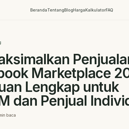
Beranda
Tentang
Blog
Harga
Kalkulator
FAQ
g
ksimalkan Penjualan
book Marketplace 2
uan Lengkap untuk
 dan Penjual Indivi
in baca