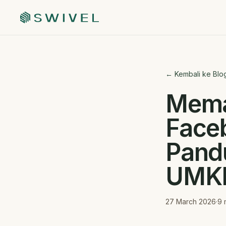
← Kembali ke Blo
Mema
Face
Pand
UMKM
27 March 2026
·
9
m