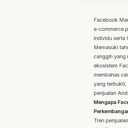
Facebook Mark
e-commerce pa
individu sert
Memasuki tahun
canggih yang 
ekosistem Fac
membahas cara 
yang terbukti,
penjualan And
Mengapa Face
Perkembangan
Tren penjuala