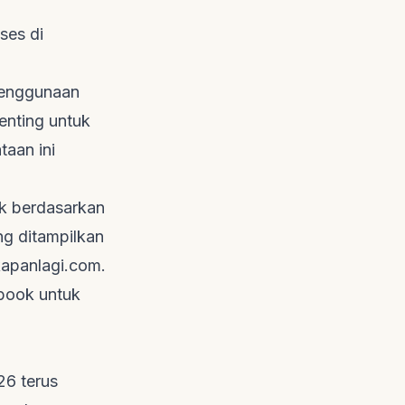
ses di
 penggunaan
enting untuk
taan ini
.
k berdasarkan
ng ditampilkan
kapanlagi.com
.
book untuk
26 terus