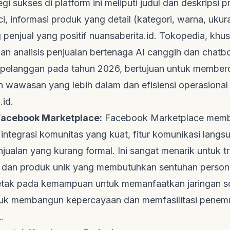
egi sukses di platform ini meliputi judul dan deskripsi 
i, informasi produk yang detail (kategori, warna, ukur
 penjual yang positif
nuansaberita.id
. Tokopedia, khus
n analisis penjualan bertenaga AI canggih dan chatb
 pelanggan pada tahun 2026, bertujuan untuk membe
n wawasan yang lebih dalam dan efisiensi operasional
.id
.
 Facebook Marketplace:
Facebook Marketplace mem
i integrasi komunitas yang kuat, fitur komunikasi langs
jualan yang kurang formal. Ini sangat menarik untuk tr
 dan produk unik yang membutuhkan sentuhan person
etak pada kemampuan untuk memanfaatkan jaringan so
tuk membangun kepercayaan dan memfasilitasi penem
.