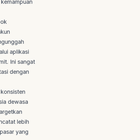
dan kemampuan
ook
akun
engunggah
lui aplikasi
t. Ini sangat
asi dengan
konsisten
sia dewasa
nargetkan
ncatat lebih
 pasar yang