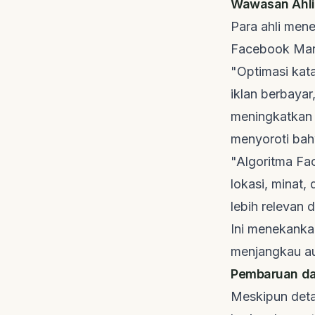
Wawasan Ahli
Para ahli men
Facebook Mar
"Optimasi kat
iklan berbayar
meningkatkan v
menyoroti bah
"Algoritma Fa
lokasi, minat,
lebih relevan 
Ini menekank
menjangkau au
Pembaruan da
Meskipun deta