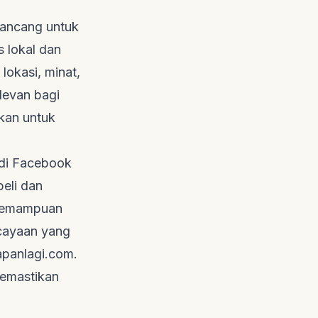
rancang untuk
 lokal dan
lokasi, minat,
levan bagi
akan untuk
di Facebook
eli dan
n kemampuan
rcayaan yang
apanlagi.com
.
 memastikan