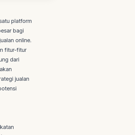
atu platform
esar bagi
ualan online.
fitur-fitur
ung dari
 akan
ategi jualan
potensi
gkatan