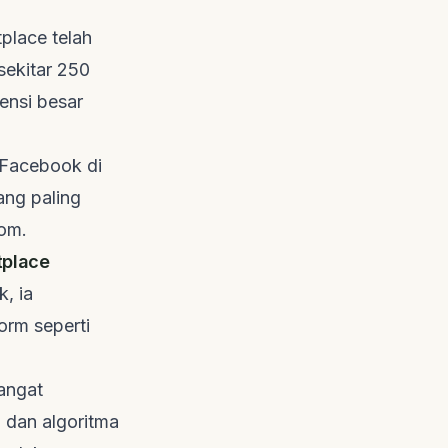
place telah
sekitar 250
ensi besar
 Facebook di
ang paling
com
.
tplace
, ia
orm seperti
angat
n dan algoritma