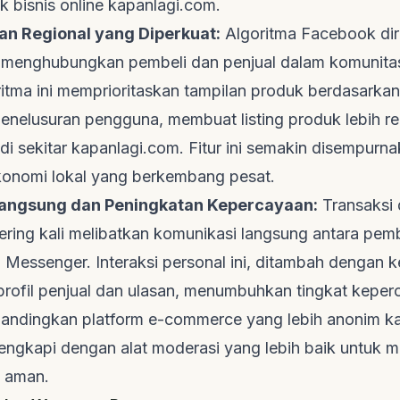
uk bisnis online
kapanlagi.com
.
an Regional yang Diperkuat:
Algoritma Facebook di
 menghubungkan pembeli dan penjual dalam komunitas
ritma ini memprioritaskan tampilan produk berdasarkan 
penelusuran pengguna, membuat listing produk lebih re
di sekitar
kapanlagi.com
. Fitur ini semakin disempurn
onomi lokal yang berkembang pesat.
angsung dan Peningkatan Kepercayaan:
Transaksi 
ering kali melibatkan komunikasi langsung antara pemb
ui Messenger. Interaksi personal ini, ditambah denga
 profil penjual dan ulasan, menumbuhkan tingkat kepe
dibandingkan platform e-commerce yang lebih anonim
k
 dilengkapi dengan alat moderasi yang lebih baik untuk
g aman.