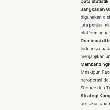
Data Statisti
Jangkauan Gl
digunakan oleh
juta penjual ak
platform seba
Dominasi di I
Indonesia pada
menjanjikan un
Membandingka
Meskipun Fac
beroperasi da
Shopee dan Tok
Strategi Komp
berfokus pada 