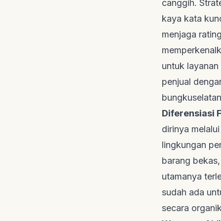
canggih. Strat
kaya kata kunc
menjaga rating
memperkenalka
untuk layanan
penjual denga
bungkuselatan
Diferensiasi
dirinya melalu
lingkungan pen
barang bekas,
utamanya terl
sudah ada un
secara organik