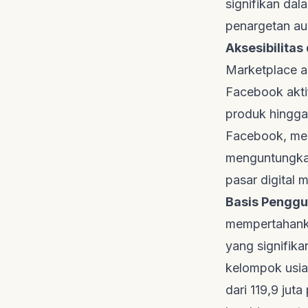
signifikan da
penargetan au
Aksesibilitas
Marketplace a
Facebook akti
produk hingga 
Facebook, men
menguntungka
pasar digital
m
Basis Penggu
mempertahanka
yang signifika
kelompok usia
dari 119,9 jut