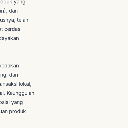
produk yang
an), dan
usnya, telah
ot cerdas
rdayakan
bedakan
ung, dan
ansaksi lokal,
al. Keunggulan
sial yang
uan produk