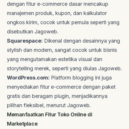
dengan fitur e-commerce dasar mencakup
manajemen produk, kupon, dan kalkulator
ongkos kirim, cocok untuk pemula seperti yang
disebutkan
Jagoweb
.
Squarespace:
Dikenal dengan desainnya yang
stylish
dan modern, sangat cocok untuk bisnis
yang mengutamakan estetika visual dan
storytelling
merek, seperti yang diulas
Jagoweb
.
WordPress.com:
Platform
blogging
ini juga
menyediakan fitur e-commerce dengan paket
gratis dan beragam
plugin
, menjadikannya
pilihan fleksibel, menurut
Jagoweb
.
Memanfaatkan Fitur Toko Online di
Marketplace