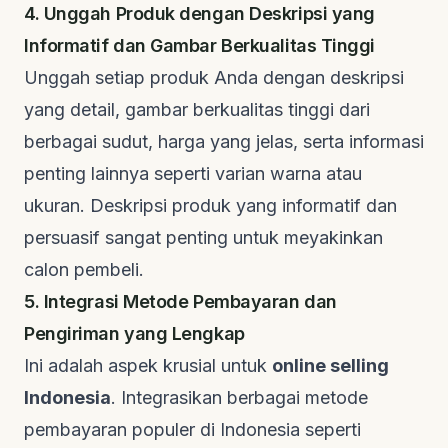
4. Unggah Produk dengan Deskripsi yang
Informatif dan Gambar Berkualitas Tinggi
Unggah setiap produk Anda dengan deskripsi
yang detail, gambar berkualitas tinggi dari
berbagai sudut, harga yang jelas, serta informasi
penting lainnya seperti varian warna atau
ukuran. Deskripsi produk yang informatif dan
persuasif sangat penting untuk meyakinkan
calon pembeli.
5. Integrasi Metode Pembayaran dan
Pengiriman yang Lengkap
Ini adalah aspek krusial untuk
online selling
Indonesia
. Integrasikan berbagai metode
pembayaran populer di Indonesia seperti