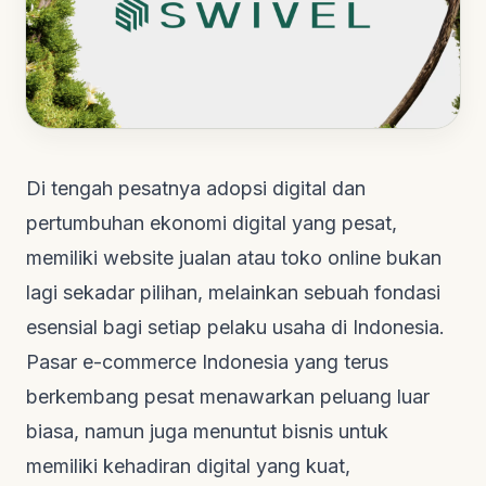
Di tengah pesatnya adopsi digital dan
pertumbuhan ekonomi digital yang pesat,
memiliki website jualan atau toko online bukan
lagi sekadar pilihan, melainkan sebuah fondasi
esensial bagi setiap pelaku usaha di Indonesia.
Pasar e-commerce Indonesia yang terus
berkembang pesat menawarkan peluang luar
biasa, namun juga menuntut bisnis untuk
memiliki kehadiran digital yang kuat,