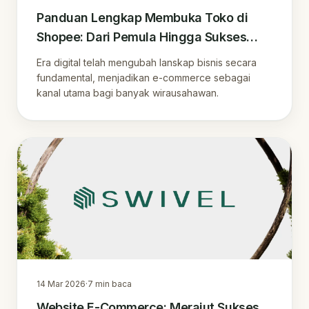
Panduan Lengkap Membuka Toko di
Shopee: Dari Pemula Hingga Sukses
Berjualan
Era digital telah mengubah lanskap bisnis secara
fundamental, menjadikan e-commerce sebagai
kanal utama bagi banyak wirausahawan.
14 Mar 2026
·
7
min baca
Website E-Commerce: Merajut Sukses