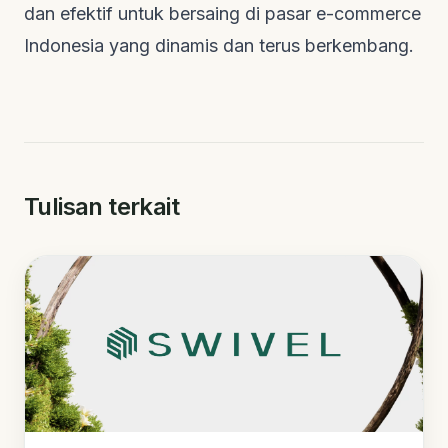
dan efektif untuk bersaing di pasar e-commerce
Indonesia yang dinamis dan terus berkembang.
Tulisan terkait