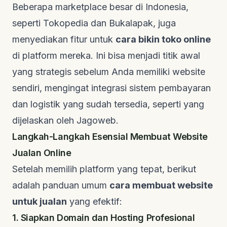
Beberapa
marketplace
besar di Indonesia,
seperti Tokopedia dan Bukalapak, juga
menyediakan fitur untuk
cara bikin toko online
di platform mereka. Ini bisa menjadi titik awal
yang strategis sebelum Anda memiliki website
sendiri, mengingat integrasi sistem pembayaran
dan logistik yang sudah tersedia, seperti yang
dijelaskan oleh
Jagoweb
.
Langkah-Langkah Esensial Membuat Website
Jualan Online
Setelah memilih platform yang tepat, berikut
adalah panduan umum
cara membuat website
untuk jualan
yang efektif:
1. Siapkan Domain dan Hosting Profesional