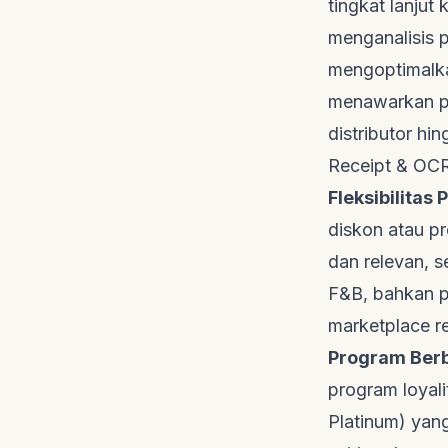
tingkat lanjut
menganalisis 
mengoptimalka
menawarkan
p
distributor hi
Receipt & OCR
Fleksibilitas
diskon atau pr
dan relevan, 
F&B, bahkan p
marketplace r
Program Berb
program loyali
Platinum) yan