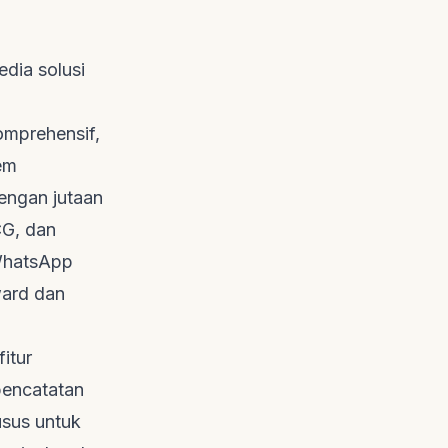
dia solusi
omprehensif,
tem
ngan jutaan
CG, dan
WhatsApp
ard
dan
itur
 pencatatan
usus untuk