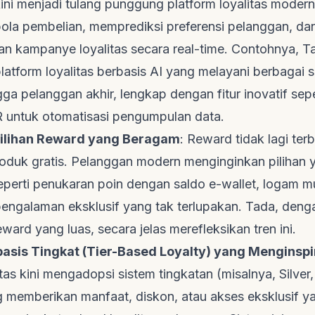
 kini menjadi tulang punggung
platform
loyalitas moder
pola pembelian, memprediksi preferensi pelanggan, da
n kampanye loyalitas secara
real-time
. Contohnya,
T
latform
loyalitas berbasis AI yang melayani berbagai 
ngga pelanggan akhir, lengkap dengan fitur inovatif sep
 untuk otomatisasi pengumpulan data.
 Pilihan Reward yang Beragam
:
Reward
tidak lagi ter
oduk gratis. Pelanggan modern menginginkan pilihan y
seperti penukaran poin dengan saldo
e-wallet
, logam m
engalaman eksklusif yang tak terlupakan.
Tada
, deng
eward
yang luas, secara jelas merefleksikan tren ini.
asis Tingkat (Tier-Based Loyalty) yang Menginspi
tas kini mengadopsi sistem tingkatan (misalnya, Silver,
g memberikan manfaat, diskon, atau akses eksklusif ya