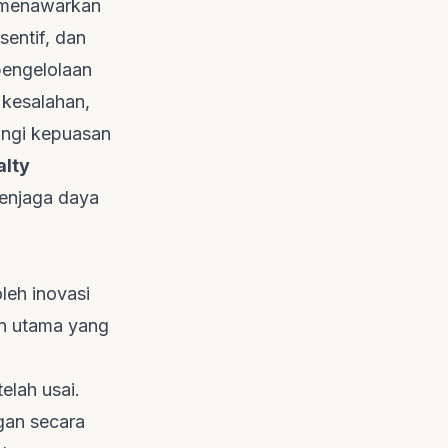
as menawarkan
sentif, dan
pengelolaan
 kesalahan,
angi kepuasan
alty
menjaga daya
leh inovasi
en utama yang
elah usai.
ggan secara