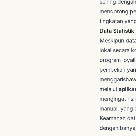
seiring dengan
mendorong pel
tingkatan yang
Data Statistik
Meskipun data 
lokal secara 
program loyali
pembelian yan
menggarisbawa
melalui
aplika
mengingat ris
manual, yang 
Keamanan data
dengan banya