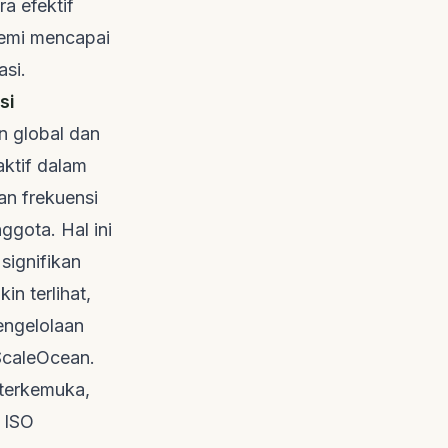
ra efektif
demi mencapai
asi.
si
n global dan
aktif dalam
dan frekuensi
gota. Hal ini
signifikan
in terlihat,
engelolaan
ScaleOcean
.
terkemuka,
 ISO