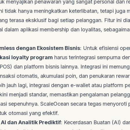
k menyajikan penawaran yang sangat personal dan re
ini tidak hanya meningkatkan keterlibatan, tetapi juga
g terasa eksklusif bagi setiap pelanggan. Fitur ini di
l dalam aplikasi
membership
dan loyalitas, sebagaima
amless dengan Ekosistem Bisnis
: Untuk efisiensi ope
ikasi loyalty program
harus terintegrasi sempurna de
 (POS) dan
platform
bisnis lainnya. Integrasi ini memun
ansaksi otomatis, akumulasi poin, dan penukaran
rewa
h jauh lagi, integrasi dengan
e-wallet
atau
platform
pe
ya kini menjadi standar, memastikan pengalaman pelang
isasi sepenuhnya.
ScaleOcean
secara tegas menyoroti 
ntuk otomasi yang efektif.
I dan Analitik Prediktif
: Kecerdasan Buatan (AI) dan