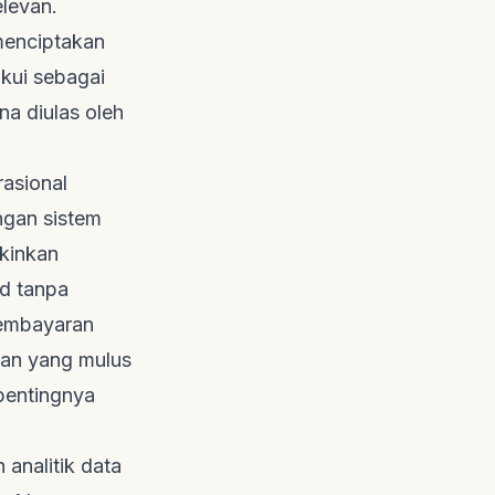
levan.
 menciptakan
akui sebagai
na diulas oleh
rasional
ngan sistem
gkinkan
rd
tanpa
mbayaran
gan yang mulus
pentingnya
 analitik data