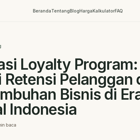
Beranda
Tentang
Blog
Harga
Kalkulator
FAQ
g
asi Loyalty Program:
 Retensi Pelanggan 
mbuhan Bisnis di Er
al Indonesia
in baca