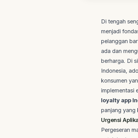
Di tengah seng
menjadi fonda
pelanggan ba
ada dan mengu
berharga. Di s
Indonesia, ado
konsumen yang 
implementasi e
loyalty app I
panjang yang
Urgensi Aplik
Pergeseran ma