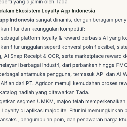
perti yang dijamin oleh
Tada
.
dalam Ekosistem Loyalty App Indonesia
 app Indonesia
sangat dinamis, dengan beragam penye
an fitur dan keunggulan kompetitif:
l sebagai
platform loyalty & reward
berbasis AI yang k
an fitur unggulan seperti konversi poin fleksibel, sis
g
, AI Snap Receipt & OCR, serta
marketplace reward
de
melayani berbagai industri, dari perbankan hingga FM
berbagai antarmuka pengguna, termasuk API dan AI 
i Alfian dari PT. Agricon memuji kemudahan proses
rew
atalog hadiah yang ditawarkan Tada.
rgetkan segmen UMKM,
majoo
telah memperkenalkan f
 Loyalty
di aplikasi majoolite. Fitur ini memungkinkan
transaksi, pengumpulan poin, dan penawaran harga kh