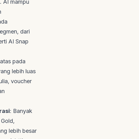
n. AI mampu
n
ada
segmen, dari
erti AI Snap
batas pada
ang lebih luas
ulia,
voucher
an
rasi
: Banyak
 Gold,
ng lebih besar