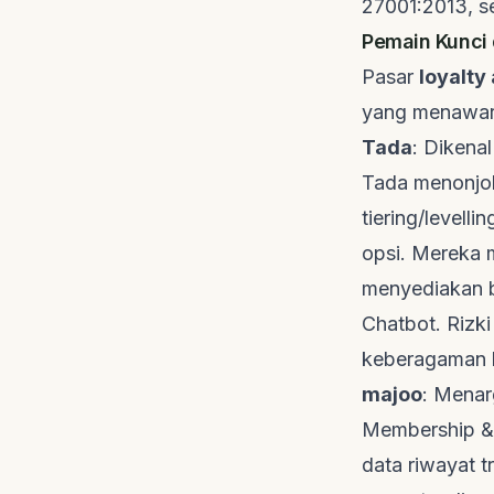
27001:2013, se
Pemain Kunci 
Pasar
loyalty
yang menawark
Tada
: Dikena
Tada
menonjolk
tiering/levellin
opsi. Mereka 
menyediakan 
Chatbot. Rizk
keberagaman k
majoo
: Mena
Membership &
data riwayat 