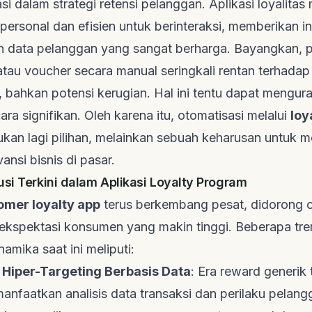
si dalam strategi retensi pelanggan. Aplikasi loyalit
personal dan efisien untuk berinteraksi, memberikan in
data pelanggan yang sangat berharga. Bayangkan, 
 atau
voucher
secara manual seringkali rentan terhadap
, bahkan potensi kerugian. Hal ini tentu dapat mengur
ra signifikan. Oleh karena itu, otomatisasi melalui
loy
kan lagi pilihan, melainkan sebuah keharusan untuk 
ansi bisnis di pasar.
usi Terkini dalam Aplikasi Loyalty Program
omer loyalty app
terus berkembang pesat, didorong o
 ekspektasi konsumen yang makin tinggi. Beberapa tr
mika saat ini meliputi:
 Hiper-Targeting Berbasis Data
: Era
reward
generik t
manfaatkan analisis data transaksi dan perilaku pelan