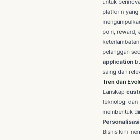
untuk berinova
platform yang 
mengumpulkan 
poin,
reward
,
keterlambatan
pelanggan seca
application
bu
saing dan relev
Tren dan Evol
Lanskap
cust
teknologi dan
membentuk dina
Personalisasi
Bisnis kini me