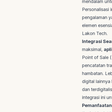
mendalam untu
Personalisasi 
pengalaman yan
elemen esensia
Lakon Tech
.
Integrasi Se
maksimal,
apl
Point of Sale
pencatatan tr
hambatan. Lebi
digital lainn
dan terdigital
integrasi ini u
Pemanfaatan A