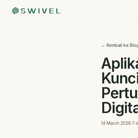
← Kembali ke Blo
Aplik
Kunci
Pertu
Digit
14 March 2026
·
7
m