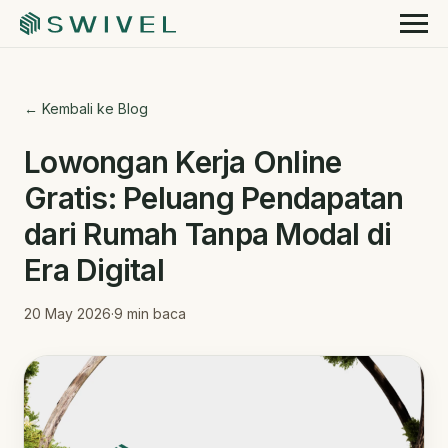
← Kembali ke Blog
Lowongan Kerja Online
Gratis: Peluang Pendapatan
dari Rumah Tanpa Modal di
Era Digital
20 May 2026
·
9
min baca