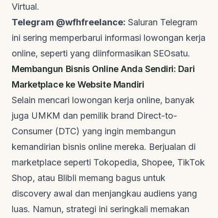
Virtual.
Telegram @wfhfreelance:
Saluran Telegram
ini sering memperbarui informasi lowongan kerja
online, seperti yang diinformasikan
SEOsatu
.
Membangun Bisnis Online Anda Sendiri: Dari
Marketplace ke Website Mandiri
Selain mencari lowongan kerja online, banyak
juga UMKM dan pemilik
brand
Direct-to-
Consumer (DTC) yang ingin membangun
kemandirian bisnis online mereka. Berjualan di
marketplace
seperti Tokopedia, Shopee, TikTok
Shop, atau Blibli memang bagus untuk
discovery
awal dan menjangkau audiens yang
luas. Namun, strategi ini seringkali memakan