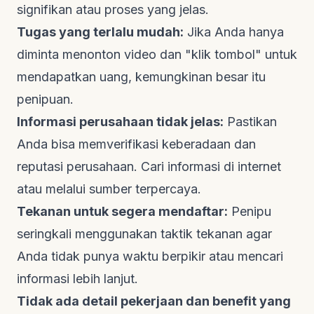
signifikan atau proses yang jelas.
Tugas yang terlalu mudah:
Jika Anda hanya
diminta menonton video dan "klik tombol" untuk
mendapatkan uang, kemungkinan besar itu
penipuan.
Informasi perusahaan tidak jelas:
Pastikan
Anda bisa memverifikasi keberadaan dan
reputasi perusahaan. Cari informasi di internet
atau melalui sumber terpercaya.
Tekanan untuk segera mendaftar:
Penipu
seringkali menggunakan taktik tekanan agar
Anda tidak punya waktu berpikir atau mencari
informasi lebih lanjut.
Tidak ada detail pekerjaan dan
benefit
yang