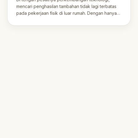
mencari penghasilan tambahan tidak lagi terbatas
pada pekerjaan fisik di luar rumah. Dengan hanya
berm…