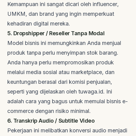
Kemampuan ini sangat dicari oleh
influencer
,
UMKM, dan
brand
yang ingin memperkuat
kehadiran digital mereka.
5. Dropshipper / Reseller Tanpa Modal
Model bisnis ini memungkinkan Anda menjual
produk tanpa perlu menyimpan stok barang.
Anda hanya perlu mempromosikan produk
melalui media sosial atau
marketplace
, dan
keuntungan berasal dari komisi penjualan,
seperti yang dijelaskan oleh
tuwaga.id
. Ini
adalah cara yang bagus untuk memulai bisnis
e-
commerce
dengan risiko minimal.
6. Transkrip Audio / Subtitle Video
Pekerjaan ini melibatkan konversi audio menjadi