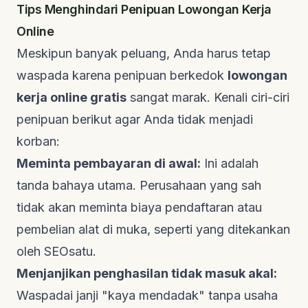
Tips Menghindari Penipuan Lowongan Kerja
Online
Meskipun banyak peluang, Anda harus tetap
waspada karena penipuan berkedok
lowongan
kerja online gratis
sangat marak. Kenali ciri-ciri
penipuan berikut agar Anda tidak menjadi
korban:
Meminta pembayaran di awal:
Ini adalah
tanda bahaya utama. Perusahaan yang sah
tidak akan meminta biaya pendaftaran atau
pembelian alat di muka, seperti yang ditekankan
oleh
SEOsatu
.
Menjanjikan penghasilan tidak masuk akal:
Waspadai janji "kaya mendadak" tanpa usaha