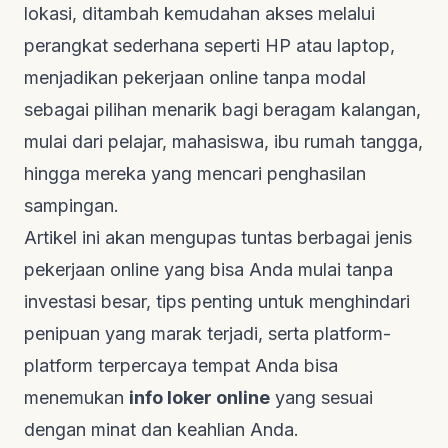
lokasi, ditambah kemudahan akses melalui
perangkat sederhana seperti HP atau laptop,
menjadikan pekerjaan online tanpa modal
sebagai pilihan menarik bagi beragam kalangan,
mulai dari pelajar, mahasiswa, ibu rumah tangga,
hingga mereka yang mencari penghasilan
sampingan.
Artikel ini akan mengupas tuntas berbagai jenis
pekerjaan online yang bisa Anda mulai tanpa
investasi besar, tips penting untuk menghindari
penipuan yang marak terjadi, serta platform-
platform terpercaya tempat Anda bisa
menemukan
info loker online
yang sesuai
dengan minat dan keahlian Anda.