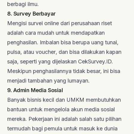
berbagi ilmu.
8. Survey Berbayar
Mengisi survei online dari perusahaan riset
adalah cara mudah untuk mendapatkan
penghasilan. Imbalan bisa berupa uang tunai,
pulsa, atau
voucher
, dan bisa dilakukan kapan
saja, seperti yang dijelaskan
CekSurvey.ID
.
Meskipun penghasilannya tidak besar, ini bisa
menjadi tambahan yang lumayan.
9. Admin Media Sosial
Banyak bisnis kecil dan UMKM membutuhkan
bantuan untuk mengelola akun media sosial
mereka. Pekerjaan ini adalah salah satu pilihan
termudah bagi pemula untuk masuk ke dunia