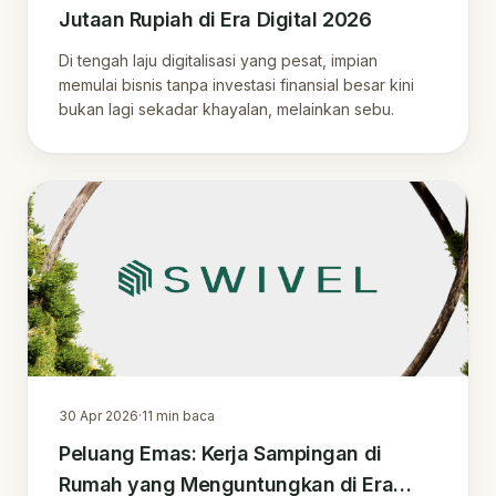
Jutaan Rupiah di Era Digital 2026
Di tengah laju digitalisasi yang pesat, impian
memulai bisnis tanpa investasi finansial besar kini
bukan lagi sekadar khayalan, melainkan sebu.
30 Apr 2026
·
11
min baca
Peluang Emas: Kerja Sampingan di
Rumah yang Menguntungkan di Era