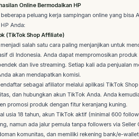
hasilan Online Bermodalkan HP
h beberapa peluang kerja sampingan online yang bisa 
 HP Anda:
Tok (TikTok Shop Affiliate)
k menjadi salah satu cara paling menjanjikan untuk me
asif di Indonesia. Anda dapat mempromosikan produk 
 pendek dan
live streaming
. Setiap kali ada penjualan m
, Anda akan mendapatkan komisi.
ndaftar sebagai afiliator melalui aplikasi TikTok Shop 
entitas, dan hubungkan akun TikTok Anda. Anda kemudia
n promosi produk dengan fitur keranjang kuning.
l usia 18 tahun, akun TikTok aktif (minimal 600
follow
ing, namun ada jalur pemula tanpa
followers
via Seller 
oman komunitas, dan memiliki rekening bank/e-wallet