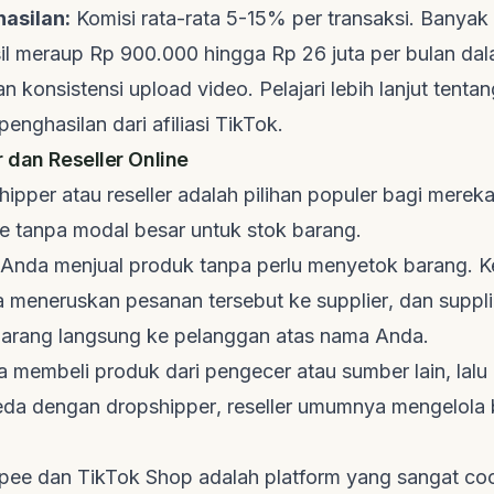
asilan:
Komisi rata-rata 5-15% per transaksi. Banyak 
il meraup Rp 900.000 hingga Rp 26 juta per bulan dal
n konsistensi
upload
video. Pelajari lebih lanjut tenta
nghasilan dari afiliasi TikTok.
r
dan
Reseller
Online
hipper
atau
reseller
adalah pilihan populer bagi mereka
ne tanpa modal besar untuk stok barang.
Anda menjual produk tanpa perlu menyetok barang. K
a meneruskan pesanan tersebut ke
supplier
, dan
suppli
arang langsung ke pelanggan atas nama Anda.
 membeli produk dari pengecer atau sumber lain, lalu
beda dengan
dropshipper
,
reseller
umumnya mengelola b
ee dan TikTok Shop adalah platform yang sangat co