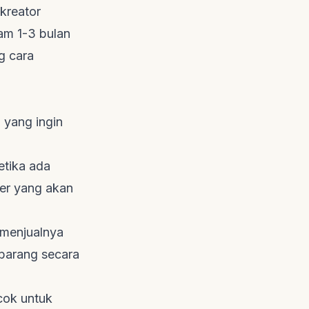
kreator
am 1-3 bulan
ng cara
 yang ingin
etika ada
er
yang akan
 menjualnya
arang secara
cok untuk