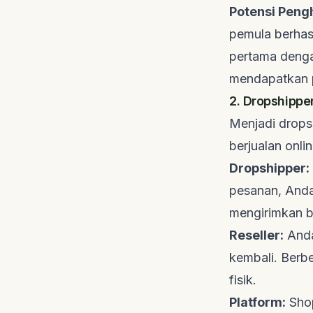
Potensi Pengh
pemula berhas
pertama denga
mendapatkan pe
2.
Dropshippe
Menjadi
drops
berjualan onli
Dropshipper
:
pesanan, And
mengirimkan b
Reseller
:
Anda
kembali. Ber
fisik.
Platform:
Shop