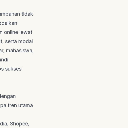
tambahan tidak
modalkan
n online lewat
t, serta modal
jar, mahasiswa,
undi
ips sukses
 dengan
apa tren utama
edia, Shopee,