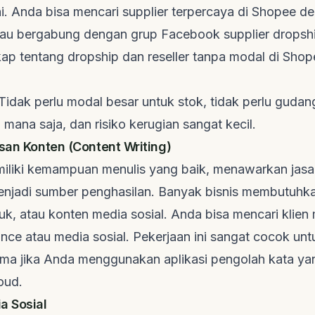
ni. Anda bisa mencari
supplier
terpercaya di Shopee den
 atau bergabung dengan grup Facebook
supplier dropsh
ap tentang dropship dan reseller tanpa modal di Sho
Tidak perlu modal besar untuk stok, tidak perlu gudang
i mana saja, dan risiko kerugian sangat kecil.
isan Konten (
Content Writing
)
iliki kemampuan menulis yang baik, menawarkan jasa
enjadi sumber penghasilan. Banyak bisnis membutuhkan
uk, atau konten media sosial. Anda bisa mencari klien 
ance
atau media sosial. Pekerjaan ini sangat cocok unt
tama jika Anda menggunakan aplikasi pengolah kata 
oud
.
a Sosial