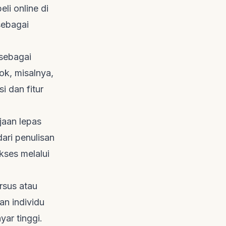
li online di
sebagai
 sebagai
ok, misalnya,
i dan fitur
jaan lepas
dari penulisan
kses melalui
rsus atau
an individu
ar tinggi.