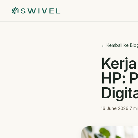
← Kembali ke Blo
Kerja
HP: P
Digita
16 June 2026
·
7
mi