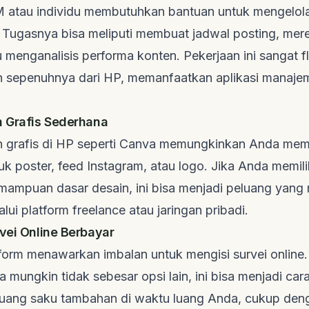
atau individu membutuhkan bantuan untuk mengelol
. Tugasnya bisa meliputi membuat jadwal
posting
, mer
 menganalisis performa konten. Pekerjaan ini sangat f
an sepenuhnya dari HP, memanfaatkan aplikasi manaj
n Grafis Sederhana
in grafis di HP seperti Canva memungkinkan Anda me
uk poster,
feed
Instagram, atau logo. Jika Anda memil
emampuan dasar desain, ini bisa menjadi peluang yang 
lalui platform
freelance
atau jaringan pribadi.
rvei Online Berbayar
form menawarkan imbalan untuk mengisi survei online
 mungkin tidak sebesar opsi lain, ini bisa menjadi ca
uang saku tambahan di waktu luang Anda, cukup den