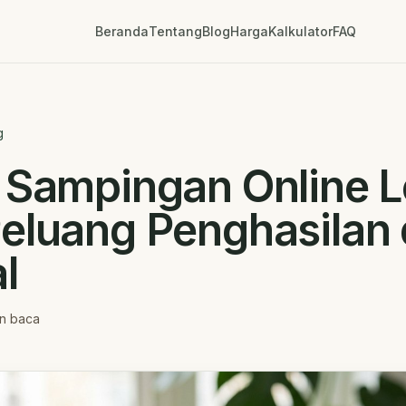
Beranda
Tentang
Blog
Harga
Kalkulator
FAQ
g
 Sampingan Online 
eluang Penghasilan 
l
n baca