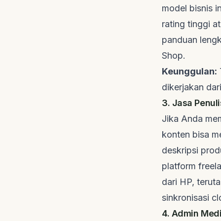
model bisnis i
rating tinggi
panduan lengk
Shop.
Keunggulan:
dikerjakan dar
3. Jasa Penul
Jika Anda mem
konten bisa m
deskripsi prod
platform
freel
dari HP, teru
sinkronisasi
cl
4. Admin Medi