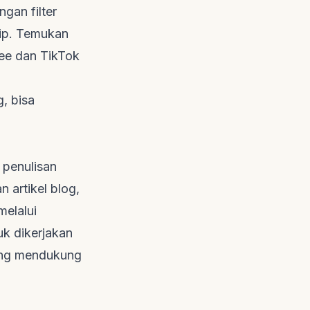
gan filter
ip
. Temukan
pee dan TikTok
, bisa
 penulisan
 artikel blog,
melalui
uk dikerjakan
yang mendukung