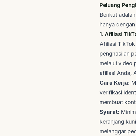
Peluang Peng
Berikut adala
hanya dengan
1. Afiliasi Tik
Afiliasi TikTo
penghasilan p
melalui video
afiliasi Anda
Cara Kerja:
Me
verifikasi id
membuat konte
Syarat:
Minima
keranjang kun
melanggar ped