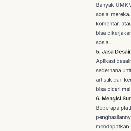
Banyak UMKM 
sosial mereka
komentar, atau
bisa dikerjak
sosial.
5. Jasa Desai
Aplikasi desa
sederhana unt
artistik dan k
bisa dicari me
6. Mengisi Su
Beberapa plat
penghasilannya
mendapatkan 