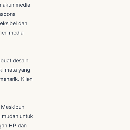
a akun media
espons
leksibel dan
emen media
mbuat desain
iki mata yang
menarik. Klien
. Meskipun
ra mudah untuk
gan HP dan