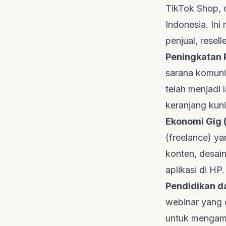
TikTok Shop, da
Indonesia. Ini
penjual,
resell
Peningkatan 
sarana komunik
telah menjadi 
keranjang kun
Ekonomi
Gig
(
freelance
) ya
konten, desain
aplikasi di HP.
Pendidikan da
webinar yang 
untuk mengamb