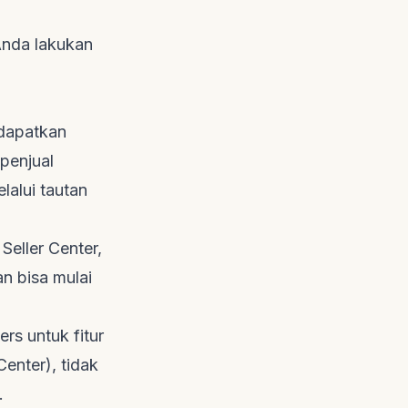
Anda lakukan
ndapatkan
penjual
elalui tautan
Seller Center,
n bisa mulai
ers
untuk fitur
Center), tidak
.