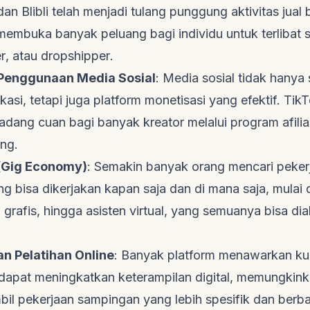
n Blibli telah menjadi tulang punggung aktivitas jual be
 membuka banyak peluang bagi individu untuk terlibat 
er
, atau
dropshipper
.
Penggunaan Media Sosial
: Media sosial tidak hanya
asi, tetapi juga platform monetisasi yang efektif. TikT
ladang cuan bagi banyak kreator melalui program afilias
ing.
(
Gig Economy
)
: Semakin banyak orang mencari peker
ng bisa dikerjakan kapan saja dan di mana saja, mulai 
 grafis, hingga asisten virtual, yang semuanya bisa dia
n Pelatihan Online
: Banyak platform menawarkan ku
dapat meningkatkan keterampilan digital, memungkink
il pekerjaan sampingan yang lebih spesifik dan berbay