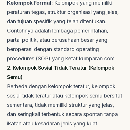
Kelompok Formal:
Kelompok yang memiliki
peraturan tegas, struktur organisasi yang jelas,
dan tujuan spesifik yang telah ditentukan.
Contohnya adalah lembaga pemerintahan,
partai politik, atau perusahaan besar yang
beroperasi dengan
standard operating
procedures
(SOP) yang ketat
kumparan.com
.
2. Kelompok Sosial Tidak Teratur (Kelompok
Semu)
Berbeda dengan kelompok teratur, kelompok
sosial tidak teratur atau kelompok semu bersifat
sementara, tidak memiliki struktur yang jelas,
dan seringkali terbentuk secara spontan tanpa
ikatan atau kesadaran jenis yang kuat