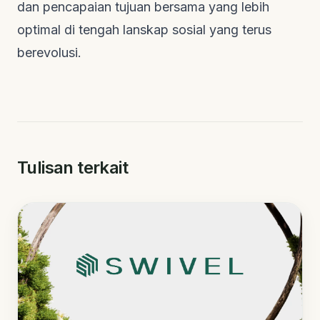
dan pencapaian tujuan bersama yang lebih
optimal di tengah lanskap sosial yang terus
berevolusi.
Tulisan terkait