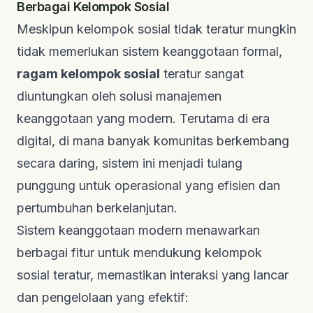
Berbagai Kelompok Sosial
Meskipun kelompok sosial tidak teratur mungkin
tidak memerlukan sistem keanggotaan formal,
ragam kelompok sosial
teratur sangat
diuntungkan oleh solusi manajemen
keanggotaan yang modern. Terutama di era
digital, di mana banyak komunitas berkembang
secara daring, sistem ini menjadi tulang
punggung untuk operasional yang efisien dan
pertumbuhan berkelanjutan.
Sistem keanggotaan modern menawarkan
berbagai fitur untuk mendukung kelompok
sosial teratur, memastikan interaksi yang lancar
dan pengelolaan yang efektif: