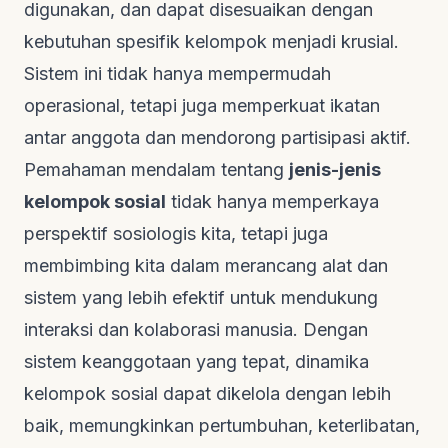
digunakan, dan dapat disesuaikan dengan
kebutuhan spesifik kelompok menjadi krusial.
Sistem ini tidak hanya mempermudah
operasional, tetapi juga memperkuat ikatan
antar anggota dan mendorong partisipasi aktif.
Pemahaman mendalam tentang
jenis-jenis
kelompok sosial
tidak hanya memperkaya
perspektif sosiologis kita, tetapi juga
membimbing kita dalam merancang alat dan
sistem yang lebih efektif untuk mendukung
interaksi dan kolaborasi manusia. Dengan
sistem keanggotaan yang tepat, dinamika
kelompok sosial dapat dikelola dengan lebih
baik, memungkinkan pertumbuhan, keterlibatan,