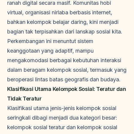
ranah digital secara masif. Komunitas hobi
virtual, organisasi nirlaba berbasis internet,
bahkan kelompok belajar daring, kini menjadi
bagian tak terpisahkan dari lanskap sosial kita.
Perkembangan ini menuntut sistem
keanggotaan yang adaptif, mampu
mengakomodasi berbagai kebutuhan interaksi
dalam beragam kelompok sosial, termasuk yang
beroperasi lintas batas geografis dan budaya.
Klasifikasi Utama Kelompok Sosial: Teratur dan
Tidak Teratur
Klasifikasi utama jenis-jenis kelompok sosial
seringkali dibagi menjadi dua kategori besar:
kelompok sosial teratur dan kelompok sosial