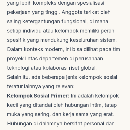
yang lebih kompleks dengan spesialisasi
pekerjaan yang tinggi. Anggota terikat oleh
saling ketergantungan fungsional, di mana
setiap individu atau kelompok memiliki peran
spesifik yang mendukung keseluruhan sistem.
Dalam konteks modern, ini bisa dilihat pada tim
proyek lintas departemen di perusahaan
teknologi atau kolaborasi riset global.
Selain itu, ada beberapa jenis kelompok sosial
teratur lainnya yang relevan:
Kelompok Sosial Primer:
Ini adalah kelompok
kecil yang ditandai oleh hubungan intim, tatap
muka yang sering, dan kerja sama yang erat.
Hubungan di dalamnya bersifat personal dan