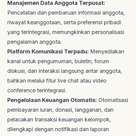
Manajemen Data Anggota Terpusat:
Pencatatan dan pembaruan informasi anggota,
riwayat keanggotaan, serta preferensi pribadi
yang terintegrasi, memungkinkan personalisasi
pengalaman anggota.
Platform Komunikasi Terpadu:
Menyediakan
kanal untuk pengumuman, buletin, forum
diskusi, dan interaksi langsung antar anggota,
bahkan melalui fitur
live chat
atau
video
conference
terintegrasi.
Pengelolaan Keuangan Otomatis:
Otomatisasi
pembayaran iuran, donasi, langganan, dan
pelacakan transaksi keuangan kelompok,
dilengkapi dengan notifikasi dan laporan