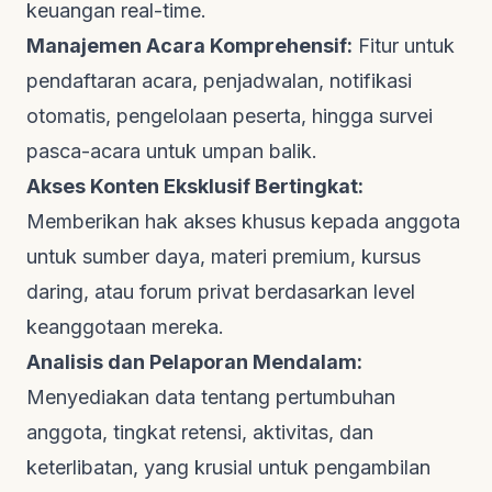
keuangan real-time.
Manajemen Acara Komprehensif:
Fitur untuk
pendaftaran acara, penjadwalan, notifikasi
otomatis, pengelolaan peserta, hingga survei
pasca-acara untuk umpan balik.
Akses Konten Eksklusif Bertingkat:
Memberikan hak akses khusus kepada anggota
untuk sumber daya, materi premium, kursus
daring, atau forum privat berdasarkan level
keanggotaan mereka.
Analisis dan Pelaporan Mendalam:
Menyediakan data tentang pertumbuhan
anggota, tingkat retensi, aktivitas, dan
keterlibatan, yang krusial untuk pengambilan