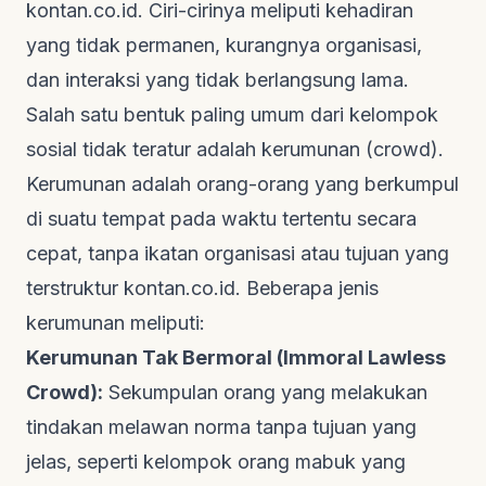
kontan.co.id
. Ciri-cirinya meliputi kehadiran
yang tidak permanen, kurangnya organisasi,
dan interaksi yang tidak berlangsung lama.
Salah satu bentuk paling umum dari kelompok
sosial tidak teratur adalah kerumunan (
crowd
).
Kerumunan adalah orang-orang yang berkumpul
di suatu tempat pada waktu tertentu secara
cepat, tanpa ikatan organisasi atau tujuan yang
terstruktur
kontan.co.id
. Beberapa jenis
kerumunan meliputi:
Kerumunan Tak Bermoral (
Immoral Lawless
Crowd
):
Sekumpulan orang yang melakukan
tindakan melawan norma tanpa tujuan yang
jelas, seperti kelompok orang mabuk yang