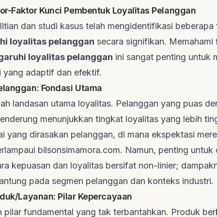
r-Faktor Kunci Pembentuk Loyalitas Pelanggan
itian dan studi kasus telah mengidentifikasi beberapa
 loyalitas pelanggan
secara signifikan. Memahami
ruhi loyalitas pelanggan
ini sangat penting untu
i yang adaptif dan efektif.
elanggan: Fondasi Utama
ah landasan utama loyalitas. Pelanggan yang puas d
enderung menunjukkan tingkat loyalitas yang lebih ti
 nilai yang dirasakan pelanggan, di mana ekspektasi mer
erlampaui
bilsonsimamora.com
. Namun, penting untuk
a kepuasan dan loyalitas bersifat non-linier; dampak
rgantung pada segmen pelanggan dan konteks industri.
roduk/Layanan: Pilar Kepercayaan
h pilar fundamental yang tak terbantahkan. Produk berk