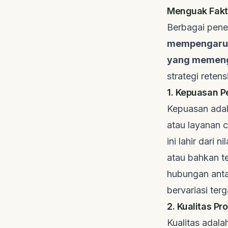
Menguak Fakto
Berbagai penel
mempengaruhi
yang memenga
strategi retens
1. Kepuasan P
Kepuasan adal
atau layanan c
ini lahir dari
atau bahkan t
hubungan antar
bervariasi te
2. Kualitas P
Kualitas adala