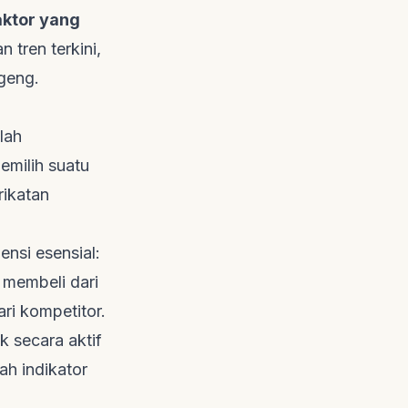
aktor yang
 tren terkini,
geng.
lah
emilih suatu
rikatan
ensi esensial:
 membeli dari
ri kompetitor.
 secara aktif
h indikator