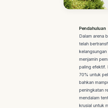
Pendahuluan
Dalam arena bi
telah bertrans
kelangsungan 
menjamin pemb
paling efekti
70% untuk pe
bahkan mampu 
peningkatan r
mendalam ten
krusial untuk 