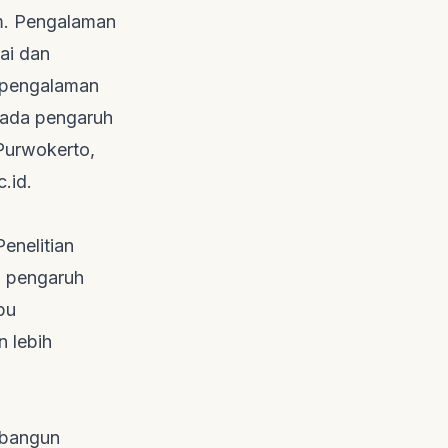
m
. Pengalaman
ai dan
 pengalaman
 pada pengaruh
Purwokerto,
c.id
.
enelitian
i pengaruh
pu
 lebih
mbangun