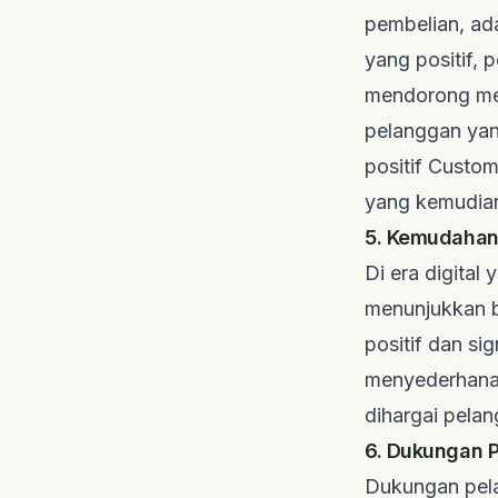
pembelian, ad
yang positif,
mendorong me
pelanggan yang
positif Custo
yang kemudian
5. Kemudahan 
Di era digital
menunjukkan b
positif dan si
menyederhanak
dihargai pela
6. Dukungan P
Dukungan pela