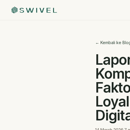
← Kembali ke Blo
Lapor
Komp
Fakt
Loyal
Digita
14 March 2026
·
7
m