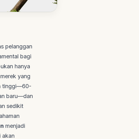
tas pelanggan
damental bagi
bukan hanya
t merek yang
h tinggi—60-
gan baru—dan
n sedikit
emahaman
an
menjadi
i akan