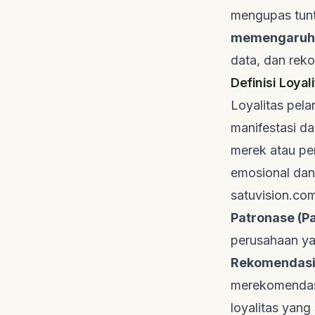
mengupas tunta
memengaruhi 
data, dan rek
Definisi Loyal
Loyalitas pel
manifestasi d
merek atau pe
emosional dan
satuvision.co
Patronase (P
perusahaan ya
Rekomendasi
merekomendasi
loyalitas yang