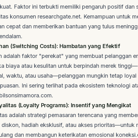
kuat. Faktor ini terbukti memiliki pengaruh positif dan 
litas konsumen
researchgate.net
. Kemampuan untuk m
n cepat dan memberikan bantuan yang tulus meningg
mendalam.
lihan (Switching Costs): Hambatan yang Efektif
an adalah faktor "perekat" yang membuat pelanggan e
ka biaya atau kesulitan untuk berpindah merek tinggi
ial, waktu, atau usaha—pelanggan mungkin tetap loya
kpuasan. Ini sering terlihat pada ekosistem teknologi a
bilsonsimamora.com
.
yalitas (Loyalty Programs): Insentif yang Mengikat
itas adalah strategi pemasaran terencana yang memberi
 diskon, hadiah eksklusif, atau akses prioritas—untu
ulang dan membangun keterikatan emosional
koneksi.