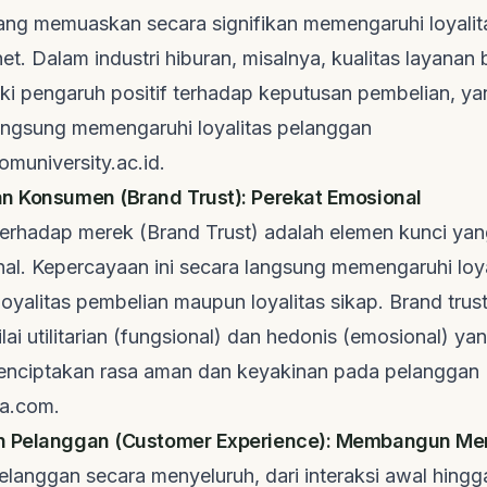
ang memuaskan secara signifikan memengaruhi loyali
net
. Dalam industri hiburan, misalnya, kualitas layanan
liki pengaruh positif terhadap keputusan pembelian, y
langsung memengaruhi loyalitas pelanggan
komuniversity.ac.id
.
n Konsumen (Brand Trust): Perekat Emosional
erhadap merek (Brand Trust) adalah elemen kunci y
al. Kepercayaan ini secara langsung memengaruhi loya
oyalitas pembelian maupun loyalitas sikap. Brand trus
lai utilitarian (fungsional) dan hedonis (emosional) y
enciptakan rasa aman dan keyakinan pada pelanggan
ra.com
.
n Pelanggan (Customer Experience): Membangun Memo
langgan secara menyeluruh, dari interaksi awal hingg