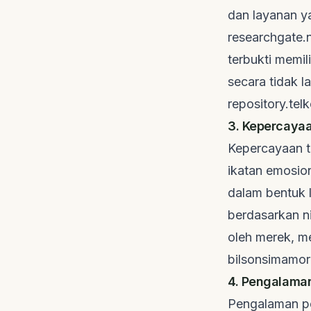
dan layanan y
researchgate.
terbukti memi
secara tidak 
repository.tel
3. Kepercayaa
Kepercayaan t
ikatan emosion
dalam bentuk l
berdasarkan ni
oleh merek, m
bilsonsimamo
4. Pengalama
Pengalaman pe