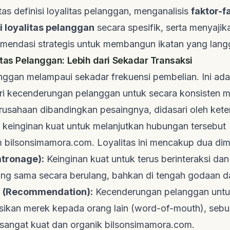
s definisi loyalitas pelanggan, menganalisis
faktor-f
loyalitas pelanggan
secara spesifik, serta menyajikan
omendasi strategis untuk membangun ikatan yang lang
itas Pelanggan: Lebih dari Sekadar Transaksi
anggan melampaui sekadar frekuensi pembelian. Ini ada
ari kecenderungan pelanggan untuk secara konsisten m
rusahaan dibandingkan pesaingnya, didasari oleh kete
 keinginan kuat untuk melanjutkan hubungan tersebut
m
bilsonsimamora.com
. Loyalitas ini mencakup dua dim
atronage):
Keinginan kuat untuk terus berinteraksi dan
ng sama secara berulang, bahkan di tengah godaan da
 (Recommendation):
Kecenderungan pelanggan untuk
kan merek kepada orang lain (word-of-mouth), sebua
 sangat kuat dan organik
bilsonsimamora.com
.