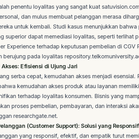
alah penentu loyalitas yang sangat kuat
satuvision.co
 personal, dan mulus membuat pelanggan merasa diharg
reka untuk kembali. Studi kasus menunjukkan bahwa
 superior dapat memediasi loyalitas, seperti terlihat
mer Experience terhadap keputusan pembelian di CGV 
 berujung pada loyalitas
repository.telkomuniversity.a
Akses: Efisiensi di Ujung Jari
 yang serba cepat, kemudahan akses menjadi esensial. P
ahwa kemudahan akses produk atau layanan memilik
gnifikan terhadap loyalitas konsumen. Bisnis yang mam
an proses pembelian, pembayaran, dan interaksi akan
nggan
researchgate.net
.
elanggan (Customer Support): Solusi yang Responsif
nggan yang responsif, efektif, dan empatik turut me