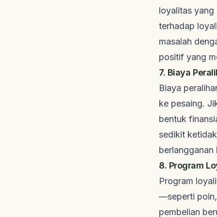
loyalitas yang 
terhadap loya
masalah denga
positif yang 
7. Biaya Pera
Biaya peralih
ke pesaing. Ji
bentuk finans
sedikit ketida
berlangganan
8. Program Lo
Program loyal
—seperti poin,
pembelian ber