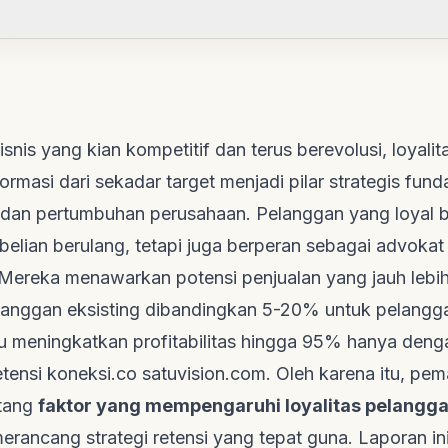
snis yang kian kompetitif dan terus berevolusi, loyali
formasi dari sekadar target menjadi pilar strategis fun
dan pertumbuhan perusahaan. Pelanggan yang loyal 
elian berulang, tetapi juga berperan sebagai advoka
f. Mereka menawarkan potensi penjualan yang jauh lebi
langgan eksisting dibandingkan 5-20% untuk pelang
meningkatkan profitabilitas hingga 95% hanya denga
etensi
koneksi.co
satuvision.com
. Oleh karena itu, p
tang
faktor yang mempengaruhi loyalitas pelangg
merancang strategi retensi yang tepat guna. Laporan in