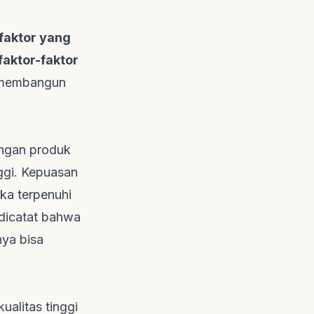
faktor yang
faktor-faktor
k membangun
engan produk
nggi. Kepuasan
eka terpenuhi
 dicatat bahwa
nya bisa
ualitas tinggi