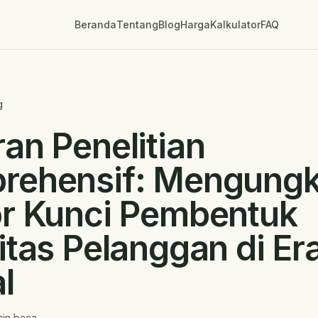
Beranda
Tentang
Blog
Harga
Kalkulator
FAQ
g
an Penelitian
rehensif: Mengung
or Kunci Pembentuk
itas Pelanggan di Er
l
in baca