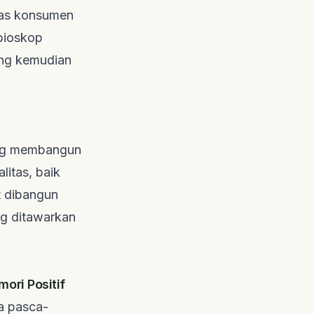
tas konsumen
 bioskop
ang kemudian
ang membangun
litas, baik
t dibangun
ang ditawarkan
ri Positif
a pasca-