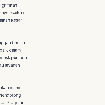
signifikan
enyelesaikan
alkan kesan
nggan beralih
—baik dalam
l meskipun ada
tau layanan
kan insentif
k mendorong
co
. Program