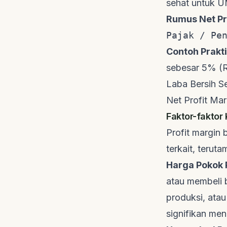
sehat untuk UM
Rumus Net Pr
Pajak / Pe
Contoh Prakti
sebesar 5% (R
Laba Bersih S
Net Profit Ma
Faktor-faktor
Profit margin 
terkait, terut
Harga Pokok 
atau membeli 
produksi, ata
signifikan me