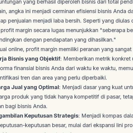
ntungan yang berhasil diperoleh bisnis dari total pen
in, angka ini menjadi cerminan efisiensi bisnis Anda d
p penjualan menjadi laba bersih. Seperti yang diulas 
, profit margin secara lugas menunjukkan "seberapa be
andingkan dengan pendapatan yang dihasilkan."
ual online, profit margin memiliki peranan yang sangat v
rja Bisnis yang Objektif
: Memberikan metrik konkret 
orma finansial bisnis Anda dari waktu ke waktu, mem
ifikasi tren dan area yang perlu diperbaiki.
rga Jual yang Optimal
: Menjadi dasar yang kuat unt
ga produk yang tidak hanya kompetitif di pasar, teta
 bagi bisnis Anda.
ambilan Keputusan Strategis
: Menjadi kompas dal
utusan-keputusan besar, mulai dari ekspansi lini pro