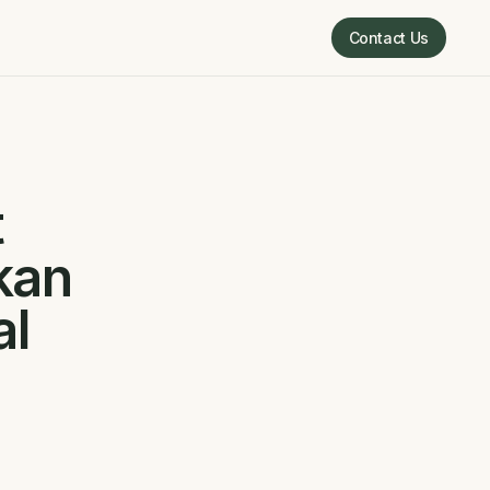
Contact Us
Contact Us
t
kan
al