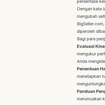
persentase keu
Dengan kata la
mengubah setia
BigSeller.com
diperoleh dib
Bagi para penj
Evaluasi Kine
mengukur perf
Anda mengident
Penentuan Ha
menetapkan har
menguntungkan
Panduan Peng
merumuskan kep