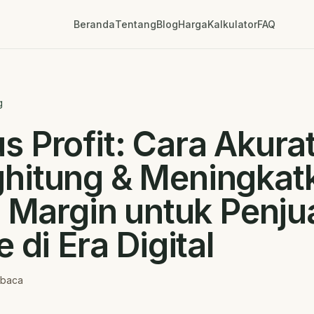
Beranda
Tentang
Blog
Harga
Kalkulator
FAQ
g
 Profit: Cara Akura
hitung & Meningkat
t Margin untuk Penju
e di Era Digital
 baca