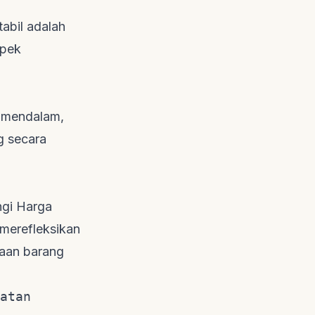
tabil adalah
spek
n mendalam,
g secara
ngi Harga
 merefleksikan
daan barang
atan