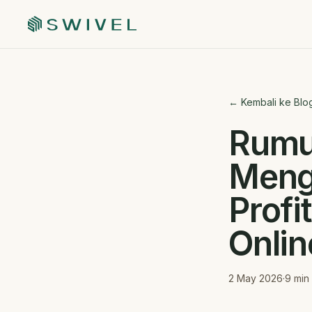
← Kembali ke Blo
Rumus
Meng
Profi
Onlin
2 May 2026
·
9
min