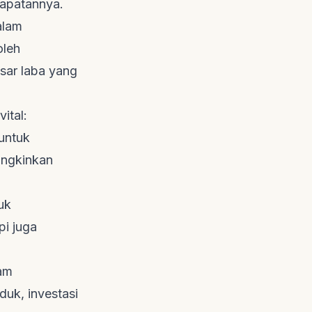
dapatannya.
alam
oleh
sar laba yang
ital:
untuk
ungkinkan
uk
pi juga
am
duk, investasi