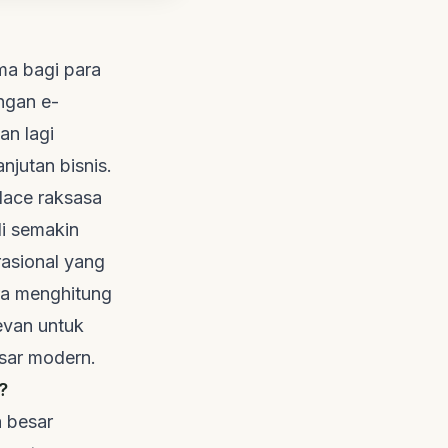
ama bagi para
ingan
e-
an lagi
njutan bisnis.
lace
raksasa
di semakin
rasional yang
ara menghitung
levan untuk
asar modern.
?
 besar