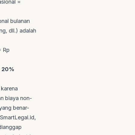
sional =
onal bulanan
ng
, dll.) adalah
= Rp
=
20%
, karena
an biaya non-
 yang benar-
SmartLegal.id
,
dianggap