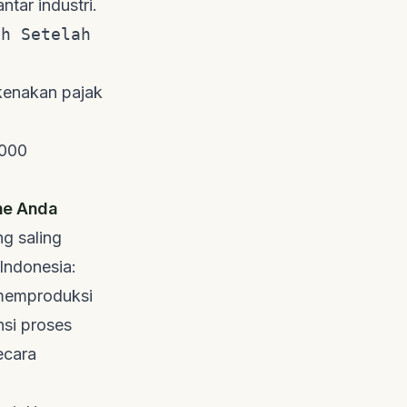
tar industri.
ih Setelah
ikenakan pajak
.000
ine Anda
ng saling
Indonesia:
 memproduksi
ensi proses
ecara