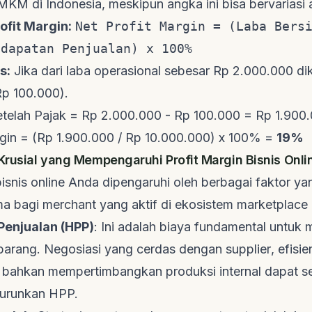
KM di Indonesia, meskipun angka ini bisa bervariasi an
ofit Margin:
Net Profit Margin = (Laba Bers
ndapatan Penjualan) x 100%
s:
Jika dari laba operasional sebesar Rp 2.000.000 d
p 100.000).
etelah Pajak = Rp 2.000.000 - Rp 100.000 = Rp 1.900
rgin = (Rp 1.900.000 / Rp 10.000.000) x 100% =
19%
 Krusial yang Mempengaruhi Profit Margin Bisnis Onl
bisnis online Anda dipengaruhi oleh berbagai faktor ya
ama bagi
merchant
yang aktif di ekosistem
marketplace
Penjualan (HPP)
: Ini adalah biaya fundamental untuk
barang. Negosiasi yang cerdas dengan
supplier
, efisi
u bahkan mempertimbangkan produksi internal dapat s
nurunkan HPP.