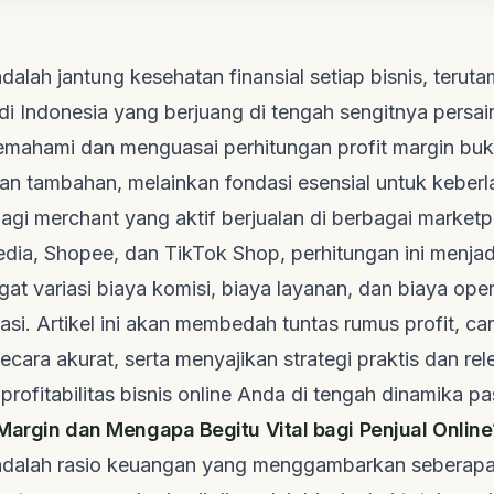
adalah jantung kesehatan finansial setiap bisnis, terut
 di Indonesia yang berjuang di tengah sengitnya persa
emahami dan menguasai perhitungan profit margin buk
an tambahan, melainkan fondasi esensial untuk keberla
bagi
merchant
yang aktif berjualan di berbagai
marketp
edia, Shopee, dan TikTok Shop, perhitungan ini menja
gat variasi biaya komisi, biaya layanan, dan biaya ope
uasi. Artikel ini akan membedah tuntas rumus profit, c
secara akurat, serta menyajikan strategi praktis dan re
rofitabilitas bisnis online Anda di tengah dinamika p
t Margin dan Mengapa Begitu Vital bagi Penjual Online
 adalah rasio keuangan yang menggambarkan seberapa