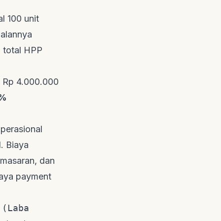
l 100 unit
ualannya
 total HPP
= Rp 4.000.000
%
operasional
. Biaya
pemasaran, dan
iaya
payment
 (Laba