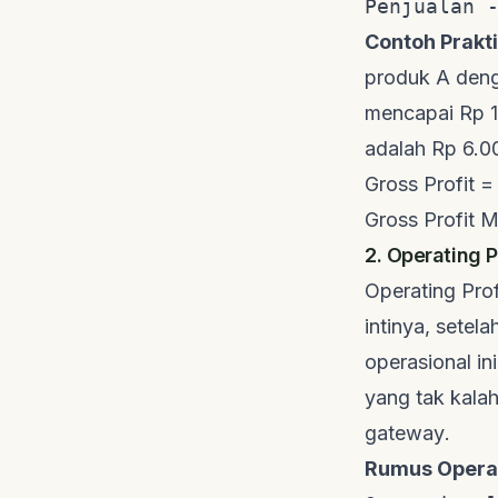
Penjualan 
Contoh Prakti
produk A deng
mencapai Rp 1
adalah Rp 6.0
Gross Profit 
Gross Profit 
2. Operating 
Operating Prof
intinya, sete
operasional in
yang tak kalah
gateway
.
Rumus Operat