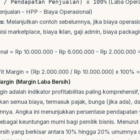
l / Pendapatan Penjualan) x 100%
(Laba Opera
njualan - HPP - Biaya Operasional)
s:
Melanjutkan contoh sebelumnya, jika biaya operasi
isi
marketplace
, biaya iklan, gaji admin, biaya
packagi
nal = Rp 10.000.000 - Rp 6.000.000 - Rp 2.000.000 
fit Margin = (Rp 2.000.000 / Rp 10.000.000) x 100% 
Margin (Margin Laba Bersih)
gin adalah indikator profitabilitas paling komprehensif
an semua biaya, termasuk pajak, bunga (jika ada), d
ainnya. Angka ini menunjukkan persentase pendapatan
sebagai keuntungan murni bagi pemilik bisnis. Menurut
ersih yang berkisar antara 10% hingga 20% umumnya 