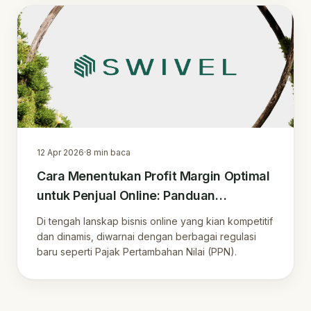
12 Apr 2026
·
8
min baca
Cara Menentukan Profit Margin Optimal
untuk Penjual Online: Panduan
Komprehensif dan Strategi Cuan di Era
Di tengah lanskap bisnis online yang kian kompetitif
Digital
dan dinamis, diwarnai dengan berbagai regulasi
baru seperti Pajak Pertambahan Nilai (PPN).