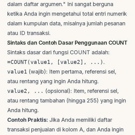
dalam daftar argumen." Ini sangat berguna
ketika Anda ingin mengetahui total entri numerik
dalam kumpulan data, misalnya jumlah pesanan
atau ID transaksi.
Sintaks dan Contoh Dasar Penggunaan COUNT
Sintaks dasar dari fungsi COUNT adalah:
=COUNT(value1, [value2], ...)
.
value1
(wajib): Item pertama, referensi sel,
atau rentang yang ingin Anda hitung.
value2, ...
(opsional): Item, referensi sel,
atau rentang tambahan (hingga 255) yang ingin
Anda hitung.
Contoh Praktis:
Jika Anda memiliki daftar
transaksi penjualan di kolom A, dan Anda ingin