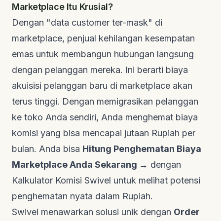
Marketplace Itu Krusial?
Dengan "data
customer
ter-mask" di
marketplace
, penjual kehilangan kesempatan
emas untuk membangun hubungan langsung
dengan pelanggan mereka. Ini berarti biaya
akuisisi pelanggan baru di
marketplace
akan
terus tinggi. Dengan memigrasikan pelanggan
ke toko Anda sendiri, Anda menghemat biaya
komisi yang bisa mencapai jutaan Rupiah per
bulan. Anda bisa
Hitung Penghematan Biaya
Marketplace Anda Sekarang →
dengan
Kalkulator Komisi Swivel
untuk melihat potensi
penghematan nyata dalam Rupiah.
Swivel menawarkan solusi unik dengan
Order