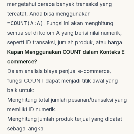
mengetahui berapa banyak transaksi yang
tercatat, Anda bisa menggunakan
=COUNT(A:A)
. Fungsi ini akan menghitung
semua sel di kolom A yang berisi nilai numerik,
seperti ID transaksi, jumlah produk, atau harga.
Kapan Menggunakan COUNT dalam Konteks E-
commerce?
Dalam analisis biaya penjual e-commerce,
fungsi COUNT dapat menjadi titik awal yang
baik untuk:
Menghitung total jumlah pesanan/transaksi yang
memiliki ID numerik.
Menghitung jumlah produk terjual yang dicatat
sebagai angka.