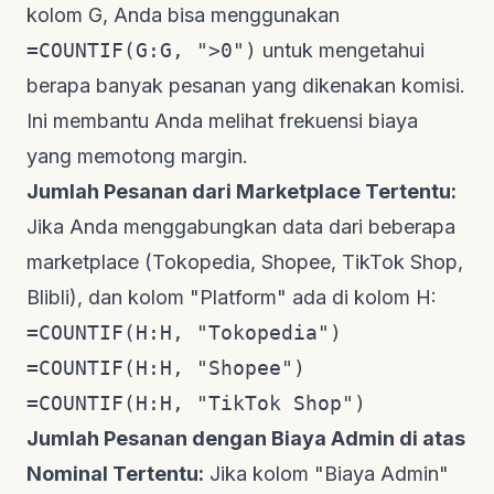
kolom G, Anda bisa menggunakan
=COUNTIF(G:G, ">0")
untuk mengetahui
berapa banyak pesanan yang dikenakan komisi.
Ini membantu Anda melihat frekuensi biaya
yang memotong margin.
Jumlah Pesanan dari Marketplace Tertentu:
Jika Anda menggabungkan data dari beberapa
marketplace
(Tokopedia, Shopee, TikTok Shop,
Blibli), dan kolom "Platform" ada di kolom H:
=COUNTIF(H:H, "Tokopedia")
=COUNTIF(H:H, "Shopee")
=COUNTIF(H:H, "TikTok Shop")
Jumlah Pesanan dengan Biaya Admin di atas
Nominal Tertentu:
Jika kolom "Biaya Admin"