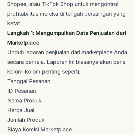
Shopee, atau TikTok Shop untuk mengontrol
profitabilitas mereka di tengah persaingan yang
ketat.
Langkah 1: Mengumpulkan Data Penjualan dari
Marketplace
Unduh laporan penjualan dari
marketplace
Anda
secara berkala. Laporan ini biasanya akan berisi
kolom-kolom penting seperti:
Tanggal Pesanan
ID Pesanan
Nama Produk
Harga Jual
Jumlah Produk
Biaya Komisi Marketplace