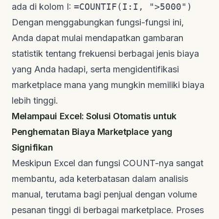
ada di kolom I:
=COUNTIF(I:I, ">5000")
Dengan menggabungkan fungsi-fungsi ini,
Anda dapat mulai mendapatkan gambaran
statistik tentang frekuensi berbagai jenis biaya
yang Anda hadapi, serta mengidentifikasi
marketplace
mana yang mungkin memiliki biaya
lebih tinggi.
Melampaui Excel: Solusi Otomatis untuk
Penghematan Biaya Marketplace yang
Signifikan
Meskipun Excel dan fungsi COUNT-nya sangat
membantu, ada keterbatasan dalam analisis
manual, terutama bagi penjual dengan volume
pesanan tinggi di berbagai
marketplace
. Proses