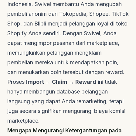
Indonesia. Swivel membantu Anda mengubah
pembeli anonim dari Tokopedia, Shopee, TikTok
Shop, dan Blibli menjadi pelanggan loyal di toko
Shopify Anda sendiri. Dengan Swivel, Anda
dapat mengimpor pesanan dari
marketplace
,
memungkinkan pelanggan mengklaim
pembelian mereka untuk mendapatkan poin,
dan menukarkan poin tersebut dengan
reward
.
Proses
Import → Claim → Reward
ini tidak
hanya membangun database pelanggan
langsung yang dapat Anda
remarketing
, tetapi
juga secara signifikan mengurangi biaya komisi
marketplace
.
Mengapa Mengurangi Ketergantungan pada