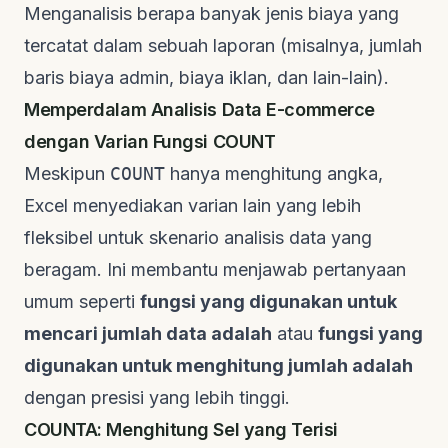
Menganalisis berapa banyak jenis biaya yang
tercatat dalam sebuah laporan (misalnya, jumlah
baris biaya admin, biaya iklan, dan lain-lain).
Memperdalam Analisis Data E-commerce
dengan Varian Fungsi COUNT
Meskipun
COUNT
hanya menghitung angka,
Excel menyediakan varian lain yang lebih
fleksibel untuk skenario analisis data yang
beragam. Ini membantu menjawab pertanyaan
umum seperti
fungsi yang digunakan untuk
mencari jumlah data adalah
atau
fungsi yang
digunakan untuk menghitung jumlah adalah
dengan presisi yang lebih tinggi.
COUNTA: Menghitung Sel yang Terisi