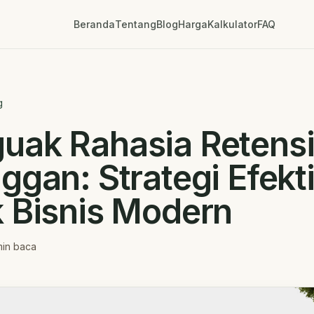
Beranda
Tentang
Blog
Harga
Kalkulator
FAQ
g
uak Rahasia Retens
ggan: Strategi Efekti
 Bisnis Modern
in baca