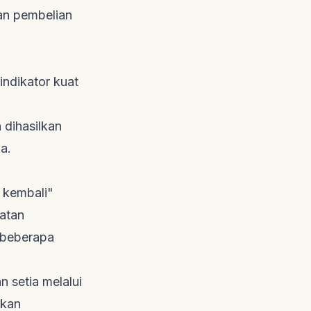
an pembelian
ndikator kuat
 dihasilkan
a.
 kembali"
katan
h beberapa
 setia melalui
hkan