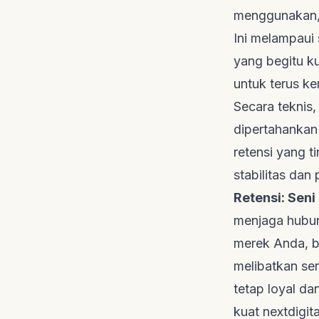
menggunakan, 
Ini melampaui
yang begitu ku
untuk terus k
Secara teknis,
dipertahankan 
retensi yang t
stabilitas dan 
Retensi: Se
menjaga hubun
merek Anda, b
melibatkan se
tetap loyal d
kuat
nextdigita