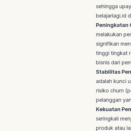
sehingga upay
belajarlagi.id
d
Peningkatan
melakukan pem
signifikan me
tinggi tingkat
bisnis dari pe
Stabilitas P
adalah kunci 
risiko
churn
(p
pelanggan yan
Kekuatan Pe
seringkali me
produk atau l