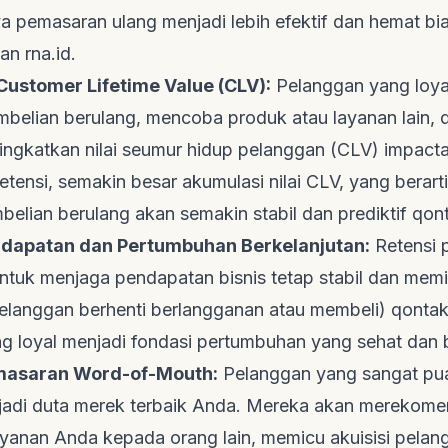
a pemasaran ulang menjadi lebih efektif dan hemat bi
an
rna.id
.
Customer Lifetime Value
(CLV):
Pelanggan yang loya
belian berulang, mencoba produk atau layanan lain, 
ningkatkan nilai seumur hidup pelanggan (CLV)
impacta
 retensi, semakin besar akumulasi nilai CLV, yang berar
mbelian berulang akan semakin stabil dan prediktif
qon
endapatan dan Pertumbuhan Berkelanjutan:
Retensi 
untuk menjaga pendapatan bisnis tetap stabil dan mem
elanggan berhenti berlangganan atau membeli)
qonta
g loyal menjadi fondasi pertumbuhan yang sehat dan b
masaran
Word-of-Mouth
:
Pelanggan yang sangat pua
njadi duta merek terbaik Anda. Mereka akan merekom
ayanan Anda kepada orang lain, memicu akuisisi pelan