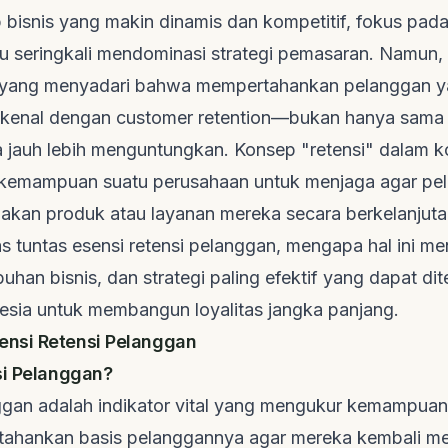
bisnis yang makin dinamis dan kompetitif, fokus pada 
u seringkali mendominasi strategi pemasaran. Namun,
s yang menyadari bahwa mempertahankan pelanggan y
ikenal dengan
customer retention
—bukan hanya sama 
a jauh lebih menguntungkan. Konsep "retensi" dalam k
kemampuan suatu perusahaan untuk menjaga agar pel
kan produk atau layanan mereka secara berkelanjutan.
tuntas esensi retensi pelanggan, mengapa hal ini menj
han bisnis, dan strategi paling efektif yang dapat di
nesia untuk membangun loyalitas jangka panjang.
nsi Retensi Pelanggan
si Pelanggan?
ggan adalah indikator vital yang mengukur kemampuan
ahankan basis pelanggannya agar mereka kembali me