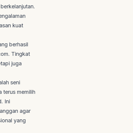
berkelanjutan.
pengalaman
lasan kuat
ang berhasil
com
. Tingkat
tapi juga
lah seni
 terus memilih
d
. Ini
langgan agar
ional yang