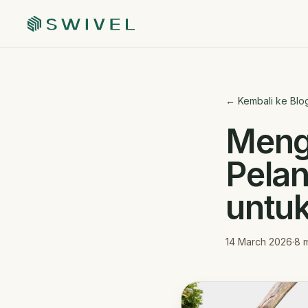
← Kembali ke Blo
Meng
Pelan
untuk
14 March 2026
·
8
m