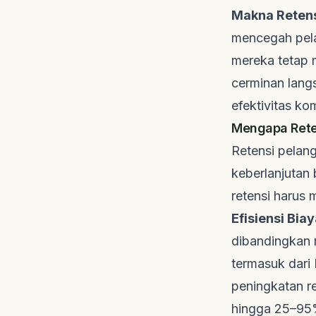
Makna Retens
mencegah pela
mereka tetap m
cerminan lang
efektivitas ko
Mengapa Reten
Retensi pelan
keberlanjutan 
retensi harus 
Efisiensi Bia
dibandingkan 
termasuk dari
peningkatan r
hingga 25–95