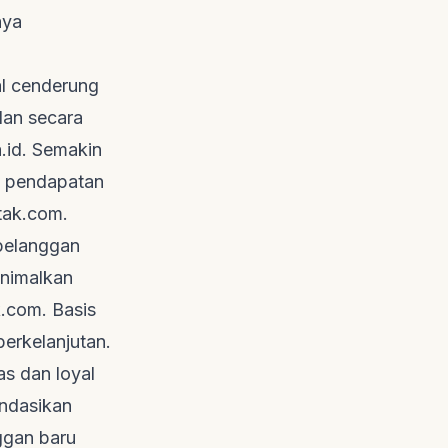
aya
l cenderung
dan secara
.id
. Semakin
ti pendapatan
tak.com
.
pelanggan
inimalkan
k.com
. Basis
erkelanjutan.
s dan loyal
endasikan
ggan baru