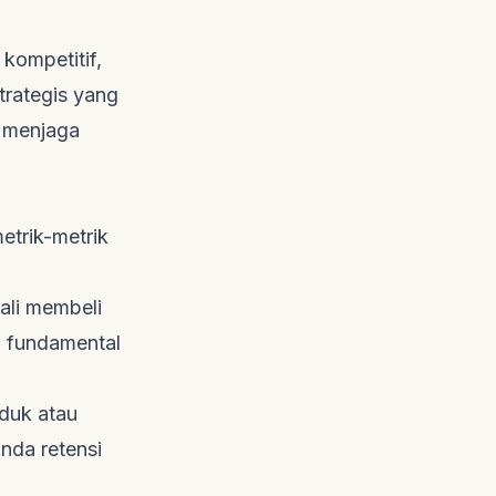
kompetitif,
rategis yang
, menjaga
etrik-metrik
li membeli
n fundamental
duk atau
nda retensi