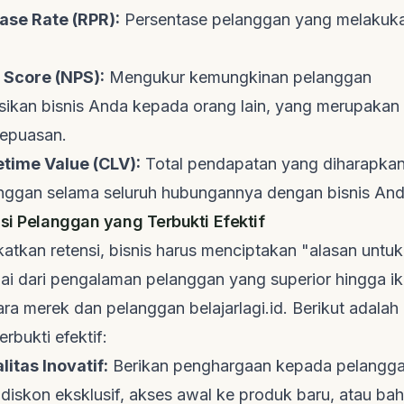
ase Rate (RPR):
Persentase pelanggan yang melakuk
 Score (NPS):
Mengukur kemungkinan pelanggan
kan bisnis Anda kepada orang lain, yang merupakan i
kepuasan.
time Value (CLV):
Total pendapatan yang diharapkan
anggan selama seluruh hubungannya dengan bisnis And
nsi Pelanggan yang Terbukti Efektif
atkan retensi, bisnis harus menciptakan "alasan untuk
lai dari pengalaman pelanggan yang superior hingga i
ara merek dan pelanggan
belajarlagi.id
. Berikut adala
erbukti efektif:
itas Inovatif:
Berikan penghargaan kepada pelanggan
diskon eksklusif, akses awal ke produk baru, atau ba