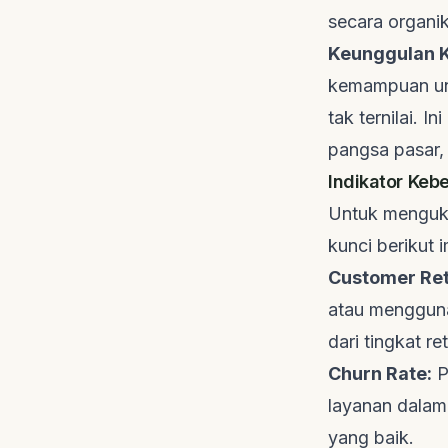
secara organi
Keunggulan K
kemampuan un
tak ternilai. 
pangsa pasar,
Indikator Keb
Untuk mengukur
kunci berikut
i
Customer Ret
atau mengguna
dari tingkat re
Churn Rate:
P
layanan dalam 
yang baik.