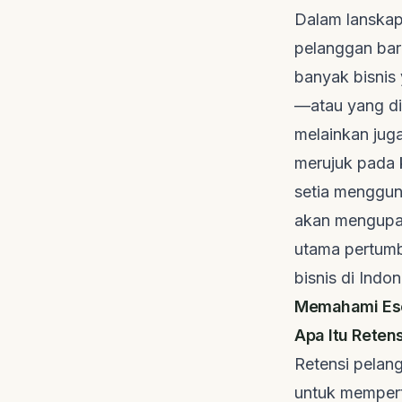
Dalam lanskap 
pelanggan bar
banyak bisni
—atau yang d
melainkan jug
merujuk pada 
setia mengguna
akan mengupas 
utama pertumbu
bisnis di Indo
Memahami Ese
Apa Itu Reten
Retensi pelan
untuk mempert