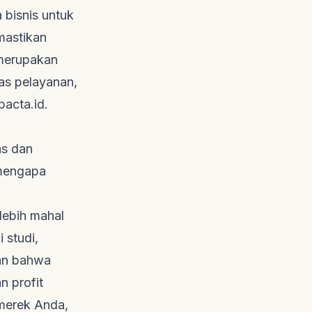
a bisnis untuk
mastikan
 merupakan
as pelayanan,
pacta.id
.
as dan
 mengapa
lebih mahal
 studi,
an bahwa
 profit
merek Anda,