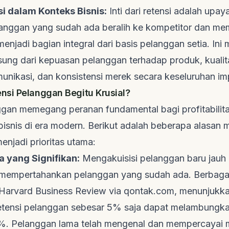
i dalam Konteks Bisnis:
Inti dari retensi adalah upay
nggan yang sudah ada beralih ke kompetitor dan me
enjadi bagian integral dari basis pelanggan setia. Ini
sung dari kepuasan pelanggan terhadap produk, kualit
munikasi, dan konsistensi merek secara keseluruhan
im
si Pelanggan Begitu Krusial?
ggan memegang peranan fundamental bagi profitabilit
bisnis di era modern. Berikut adalah beberapa alasan
menjadi prioritas utama:
ya yang Signifikan:
Mengakuisisi pelanggan baru jauh 
mempertahankan pelanggan yang sudah ada. Berbagai
Harvard Business Review via qontak.com
, menunjukk
etensi pelanggan sebesar 5% saja dapat melambungkan
%. Pelanggan lama telah mengenal dan mempercayai 