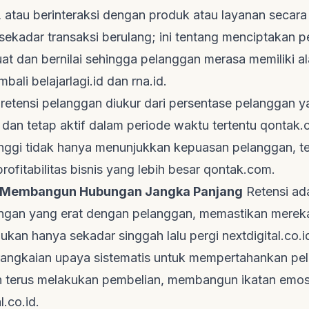
atau berinteraksi dengan produk atau layanan secara 
 sekadar transaksi berulang; ini tentang menciptakan 
at dan bernilai sehingga pelanggan merasa memiliki a
embali
belajarlagi.id
dan
rna.id
.
 retensi pelanggan diukur dari persentase pelanggan y
dan tetap aktif dalam periode waktu tertentu
qontak.
inggi tidak hanya menunjukkan kepuasan pelanggan, te
profitabilitas bisnis yang lebih besar
qontak.com
.
ni Membangun Hubungan Jangka Panjang
Retensi ada
gan yang erat dengan pelanggan, memastikan mereka
ukan hanya sekadar singgah lalu pergi
nextdigital.co.i
rangkaian upaya sistematis untuk mempertahankan pe
an terus melakukan pembelian, membangun ikatan emos
l.co.id
.