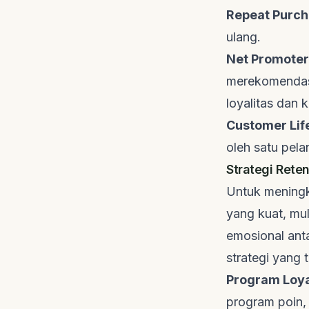
Repeat Purch
ulang.
Net Promoter
merekomendasi
loyalitas dan 
Customer Life
oleh satu pel
Strategi Rete
Untuk meningk
yang kuat, mu
emosional ant
strategi yang t
Program Loyal
program poin, 