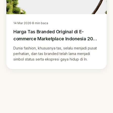
14 Mar 2026
·
8
min baca
Harga Tas Branded Original di E-
commerce Marketplace Indonesia 2026:
Panduan Lengkap dan Strategi Belanja
Dunia fashion, khususnya tas, selalu menjadi pusat
Cerdas
perhatian, dan tas branded telah lama menjadi
simbol status serta ekspresi gaya hidup di In.