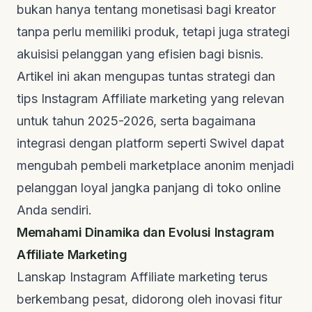
bukan hanya tentang monetisasi bagi kreator
tanpa perlu memiliki produk, tetapi juga strategi
akuisisi pelanggan yang efisien bagi bisnis.
Artikel ini akan mengupas tuntas strategi dan
tips
Instagram Affiliate marketing
yang relevan
untuk tahun 2025-2026, serta bagaimana
integrasi dengan platform seperti Swivel dapat
mengubah pembeli
marketplace
anonim menjadi
pelanggan loyal jangka panjang di toko
online
Anda sendiri.
Memahami Dinamika dan Evolusi
Instagram
Affiliate Marketing
Lanskap
Instagram Affiliate marketing
terus
berkembang pesat, didorong oleh inovasi fitur