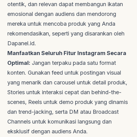
otentik, dan relevan dapat membangun ikatan
emosional dengan audiens dan mendorong
mereka untuk mencoba produk yang Anda
rekomendasikan, seperti yang disarankan oleh
Dapanel.id
.
Manfaatkan Seluruh Fitur Instagram Secara
Optimal:
Jangan terpaku pada satu format
konten. Gunakan
feed
untuk postingan visual
yang menarik dan
carousel
untuk detail produk,
Stories
untuk interaksi cepat dan
behind-the-
scenes
,
Reels
untuk demo produk yang dinamis
dan
trend-jacking
, serta DM atau
Broadcast
Channels
untuk komunikasi langsung dan
eksklusif dengan audiens Anda.