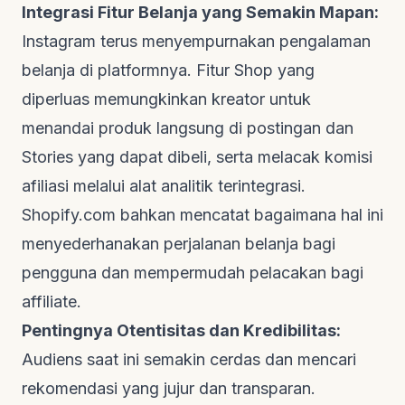
Integrasi Fitur Belanja yang Semakin Mapan:
Instagram terus menyempurnakan pengalaman
belanja di platformnya. Fitur Shop yang
diperluas memungkinkan kreator untuk
menandai produk langsung di
postingan
dan
Stories
yang dapat dibeli, serta melacak komisi
afiliasi melalui alat analitik terintegrasi.
Shopify.com
bahkan mencatat bagaimana hal ini
menyederhanakan perjalanan belanja bagi
pengguna dan mempermudah pelacakan bagi
affiliate
.
Pentingnya Otentisitas dan Kredibilitas:
Audiens saat ini semakin cerdas dan mencari
rekomendasi yang jujur dan transparan.