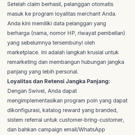
Setelah
claim
berhasil, pelanggan otomatis
masuk ke program loyalitas
merchant
Anda.
Anda kini memiliki data pelanggan yang
berharga (nama, nomor HP, riwayat pembelian)
yang sebelumnya tersembunyi oleh
marketplace
. Ini adalah langkah krusial untuk
remarketing
dan membangun hubungan jangka
panjang yang lebih personal.
Loyalitas dan Retensi Jangka Panjang:
Dengan Swivel, Anda dapat
mengimplementasikan program poin yang dapat
dikonfigurasi, katalog
reward
yang
branded
,
sistem
referral
untuk
customer-bring-customer
,
dan bahkan
campaign
email/WhatsApp