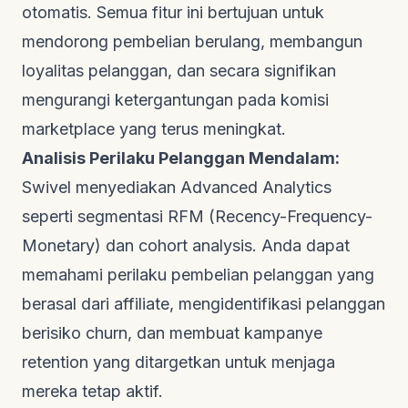
otomatis. Semua fitur ini bertujuan untuk
mendorong pembelian berulang, membangun
loyalitas pelanggan, dan secara signifikan
mengurangi ketergantungan pada komisi
marketplace
yang terus meningkat.
Analisis Perilaku Pelanggan Mendalam:
Swivel menyediakan
Advanced Analytics
seperti segmentasi RFM (Recency-Frequency-
Monetary) dan
cohort analysis
. Anda dapat
memahami perilaku pembelian pelanggan yang
berasal dari
affiliate
, mengidentifikasi pelanggan
berisiko
churn
, dan membuat kampanye
retention
yang ditargetkan untuk menjaga
mereka tetap aktif.