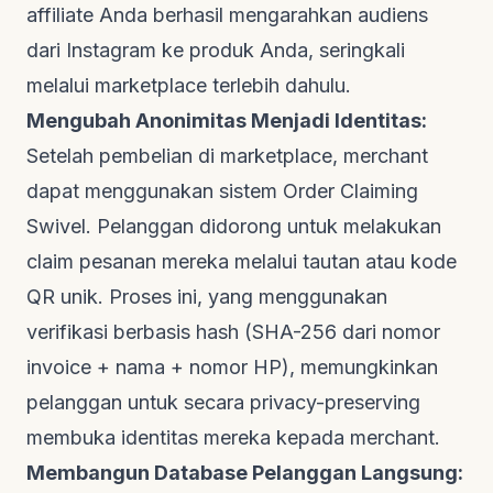
affiliate
Anda berhasil mengarahkan audiens
dari Instagram ke produk Anda, seringkali
melalui
marketplace
terlebih dahulu.
Mengubah Anonimitas Menjadi Identitas:
Setelah pembelian di
marketplace
,
merchant
dapat menggunakan sistem
Order Claiming
Swivel. Pelanggan didorong untuk melakukan
claim
pesanan mereka melalui tautan atau kode
QR unik. Proses ini, yang menggunakan
verifikasi berbasis
hash
(SHA-256 dari nomor
invoice
+ nama + nomor HP), memungkinkan
pelanggan untuk secara
privacy-preserving
membuka identitas mereka kepada
merchant
.
Membangun Database Pelanggan Langsung: