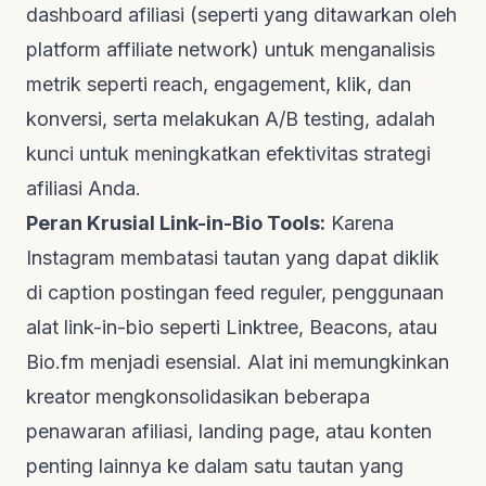
dashboard
afiliasi (seperti yang ditawarkan oleh
platform affiliate network
) untuk menganalisis
metrik seperti
reach
,
engagement
, klik, dan
konversi, serta melakukan A/B
testing
, adalah
kunci untuk meningkatkan efektivitas strategi
afiliasi Anda.
Peran Krusial
Link-in-Bio Tools
:
Karena
Instagram membatasi tautan yang dapat diklik
di
caption postingan feed
reguler, penggunaan
alat
link-in-bio
seperti Linktree, Beacons, atau
Bio.fm menjadi esensial. Alat ini memungkinkan
kreator mengkonsolidasikan beberapa
penawaran afiliasi,
landing page
, atau konten
penting lainnya ke dalam satu tautan yang