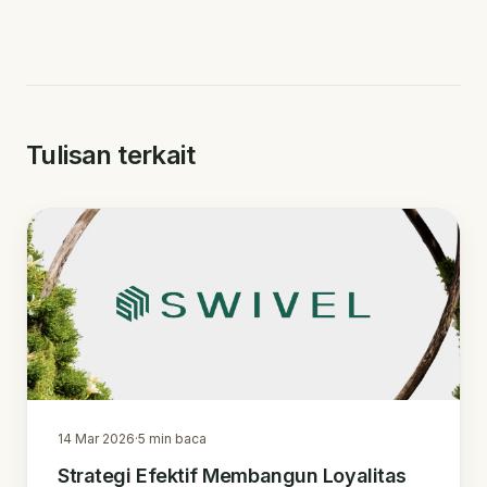
Tulisan terkait
14 Mar 2026
·
5
min baca
Strategi Efektif Membangun Loyalitas