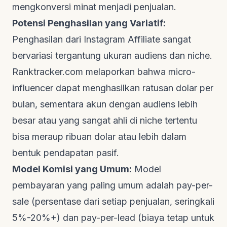
mengkonversi minat menjadi penjualan.
Potensi Penghasilan yang Variatif:
Penghasilan dari
Instagram Affiliate
sangat
bervariasi tergantung ukuran audiens dan
niche
.
Ranktracker.com
melaporkan bahwa
micro-
influencer
dapat menghasilkan ratusan dolar per
bulan, sementara akun dengan audiens lebih
besar atau yang sangat ahli di
niche
tertentu
bisa meraup ribuan dolar atau lebih dalam
bentuk pendapatan pasif.
Model Komisi yang Umum:
Model
pembayaran yang paling umum adalah
pay-per-
sale
(persentase dari setiap penjualan, seringkali
5%-20%+) dan
pay-per-lead
(biaya tetap untuk