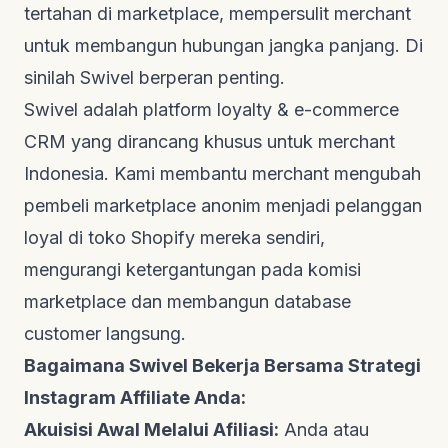
tertahan di
marketplace
, mempersulit
merchant
untuk membangun hubungan jangka panjang. Di
sinilah Swivel berperan penting.
Swivel adalah platform
loyalty & e-commerce
CRM
yang dirancang khusus untuk
merchant
Indonesia. Kami membantu
merchant
mengubah
pembeli
marketplace
anonim menjadi pelanggan
loyal di toko Shopify mereka sendiri,
mengurangi ketergantungan pada komisi
marketplace
dan membangun
database
customer
langsung.
Bagaimana Swivel Bekerja Bersama Strategi
Instagram Affiliate
Anda:
Akuisisi Awal Melalui Afiliasi:
Anda atau