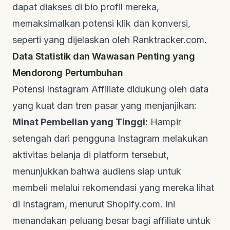
dapat diakses di bio profil mereka,
memaksimalkan potensi klik dan konversi,
seperti yang dijelaskan oleh
Ranktracker.com
.
Data Statistik dan Wawasan Penting yang
Mendorong Pertumbuhan
Potensi
Instagram Affiliate
didukung oleh data
yang kuat dan tren pasar yang menjanjikan:
Minat Pembelian yang Tinggi:
Hampir
setengah dari pengguna Instagram melakukan
aktivitas belanja di platform tersebut,
menunjukkan bahwa audiens siap untuk
membeli melalui rekomendasi yang mereka lihat
di Instagram, menurut
Shopify.com
. Ini
menandakan peluang besar bagi
affiliate
untuk