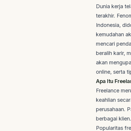
Dunia kerja t
terakhir. Fen
Indonesia, did
kemudahan aks
mencari penda
beralih karir
akan mengupa
online
, serta t
Apa Itu Freel
Freelance
meru
keahlian secar
perusahaan. 
berbagai klien
Popularitas
fr