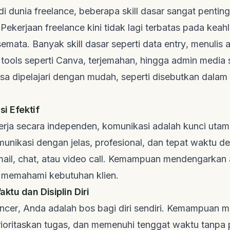
di dunia
freelance
, beberapa
skill
dasar sangat penting
 Pekerjaan
freelance
kini tidak lagi terbatas pada keahl
i semata. Banyak
skill
dasar seperti
data entry
, menulis a
n
tools
seperti Canva, terjemahan, hingga admin media 
isa dipelajari dengan mudah, seperti disebutkan dalam 
si Efektif
rja secara independen, komunikasi adalah kunci utam
nikasi dengan jelas, profesional, dan tepat waktu de
mail,
chat
, atau
video call
. Kemampuan mendengarkan a
k memahami kebutuhan klien.
tu dan Disiplin Diri
ancer
, Anda adalah bos bagi diri sendiri. Kemampuan 
ioritaskan tugas, dan memenuhi tenggat waktu tanp