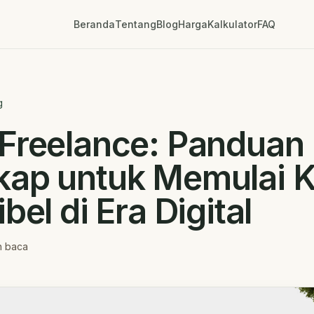
Beranda
Tentang
Blog
Harga
Kalkulator
FAQ
g
 Freelance: Panduan
ap untuk Memulai K
bel di Era Digital
n baca