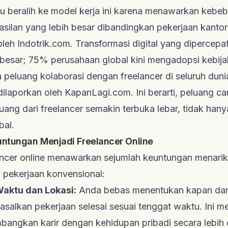
du beralih ke model kerja ini karena menawarkan kebe
silan yang lebih besar dibandingkan pekerjaan kantora
 oleh
Indotrik.com
. Transformasi digital yang dipercep
 besar; 75% perusahaan global kini mengadopsi kebij
 peluang kolaborasi dengan
freelancer
di seluruh duni
ilaporkan oleh
KapanLagi.com
. Ini berarti, peluang
ca
ang dari freelancer
semakin terbuka lebar, tidak hany
bal.
ntungan Menjadi Freelancer Online
ncer online
menawarkan sejumlah keuntungan menarik 
h pekerjaan konvensional:
 Waktu dan Lokasi:
Anda bebas menentukan kapan dan
 asalkan pekerjaan selesai sesuai tenggat waktu. Ini 
angkan karir dengan kehidupan pribadi secara lebih 