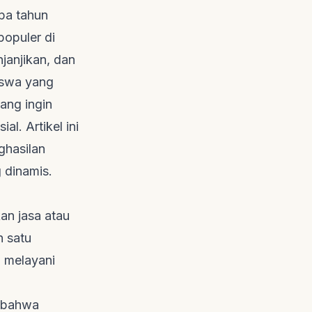
pa tahun
populer di
njanjikan, dan
iswa yang
ang ingin
l. Artikel ini
ghasilan
 dinamis.
an jasa atau
n satu
 melayani
n bahwa