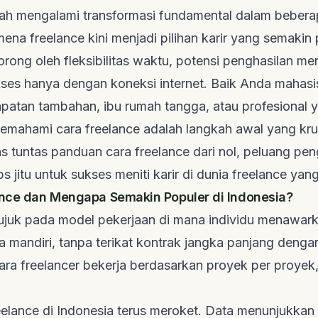
elah mengalami transformasi fundamental dalam bebera
omena
freelance
kini menjadi pilihan karir yang semakin 
orong oleh fleksibilitas waktu, potensi penghasilan me
es hanya dengan koneksi internet. Baik Anda mahas
patan tambahan, ibu rumah tangga, atau profesional y
, memahami
cara freelance
adalah langkah awal yang krusia
s tuntas panduan
cara freelance
dari nol, peluang pen
ips jitu untuk sukses meniti karir di dunia
freelance
yang
ance dan Mengapa Semakin Populer di Indonesia?
juk pada model pekerjaan di mana individu menawark
a mandiri, tanpa terikat kontrak jangka panjang denga
Para
freelancer
bekerja berdasarkan proyek per proyek,
.
eelance
di Indonesia terus meroket. Data menunjukka