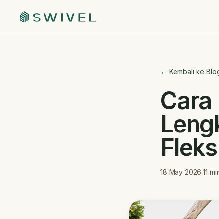
← Kembali ke Blo
Cara
Lengk
Fleksi
18 May 2026
·
11
mi