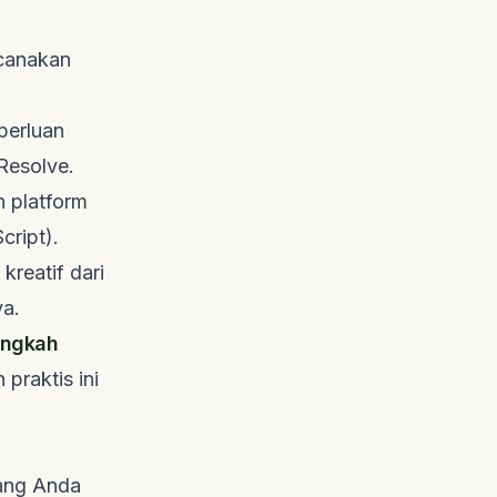
ncanakan
perluan
Resolve.
 platform
ript).
kreatif dari
ya.
angkah
 praktis ini
yang Anda