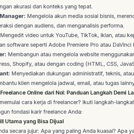
engan akurasi dan konteks yang tepat.
 Manager:
Mengelola akun media sosial bisnis, mere
eraksi dengan audiens, dan menganalisis performa.
Mengedit video untuk YouTube, TikTok, iklan, atau ke
gan
software
seperti Adobe Premiere Pro atau DaVinci 
er:
Membangun atau mengelola
website
menggunakan
ress, Shopify, atau dengan
coding
(HTML, CSS, JavaSc
ant:
Menyediakan dukungan administratif, teknis, atau 
mbantu klien mengelola jadwal, email, atau tugas lainn
Freelance Online dari Nol: Panduan Langkah Demi L
k memulai
cara kerja di freelancer
? Ikuti langkah-langkah
un fondasi karir
freelance
Anda:
ll Utama yang Bisa Dijual
Anda secara jujur: Apa yang paling Anda kuasai? Apa 