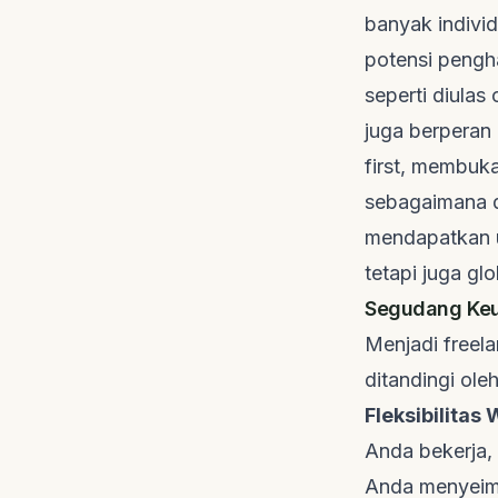
banyak indivi
potensi pengha
seperti diulas
juga berperan
first
, membuka
sebagaimana d
mendapatkan u
tetapi juga glo
Segudang Keu
Menjadi
freela
ditandingi ole
Fleksibilitas
Anda bekerja,
Anda menyeimb