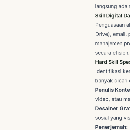
langsung adala
Skill Digital 
Penguasaan ala
Drive), email,
manajemen pro
secara efisien.
Hard Skill Spe
Identifikasi k
banyak dicari 
Penulis Kont
video, atau m
Desainer Graf
sosial yang vi
Penerjemah: