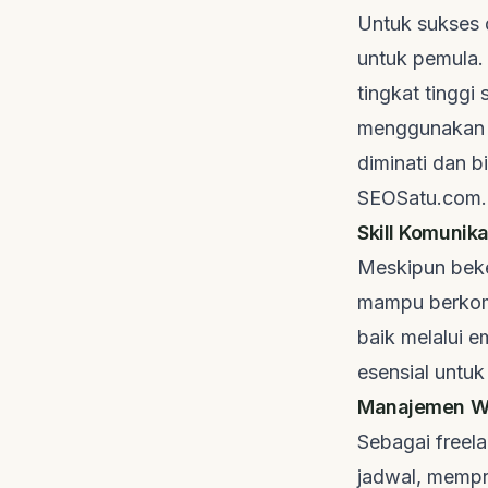
Untuk sukses 
untuk pemula.
tingkat tingg
menggunaka
diminati dan b
SEOSatu.com
.
Skill Komunika
Meskipun beke
mampu berkomu
baik melalui e
esensial untu
Manajemen Wak
Sebagai
freel
jadwal, mempr