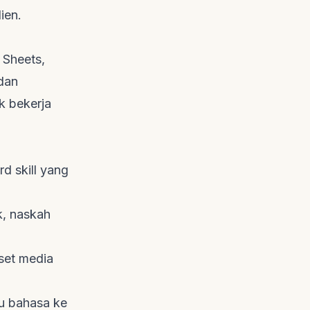
ien.
 Sheets,
 dan
k bekerja
rd skill
yang
k, naskah
aset media
tu bahasa ke