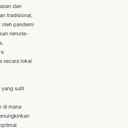
basan dan
n tradisional,
at oleh pandemi
akan
remote-
a,
ra
a secara lokal
yang sulit
 di mana
memungkinkan
optimal.