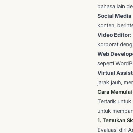
bahasa lain d
Social Media
konten, berint
Video Editor:
korporat den
Web Develop
seperti WordP
Virtual Assist
jarak jauh, me
Cara Memulai 
Tertarik untu
untuk membang
1. Temukan Ski
Evaluasi diri 