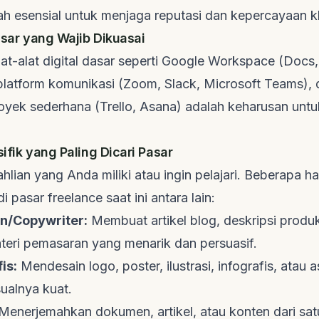
h esensial untuk menjaga reputasi dan kepercayaan kl
Dasar yang Wajib Dikuasai
t-alat digital dasar seperti Google Workspace (Docs,
 platform komunikasi (Zoom, Slack, Microsoft Teams),
yek sederhana (Trello, Asana) adalah keharusan untu
sifik yang Paling Dicari Pasar
eahlian yang Anda miliki atau ingin pelajari. Beberapa
ha
di pasar
freelance
saat ini antara lain:
en/Copywriter:
Membuat artikel blog, deskripsi produ
ateri pemasaran yang menarik dan persuasif.
is:
Mendesain logo, poster, ilustrasi, infografis, atau 
sualnya kuat.
Menerjemahkan dokumen, artikel, atau konten dari sa