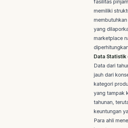
fasilitas pinj
memiliki struk
membutuhkan a
yang dilapork
marketplace
n
diperhitungka
Data Statisti
Data dari tah
jauh dari kons
kategori prod
yang tampak k
tahunan, terut
keuntungan yan
Para ahli men