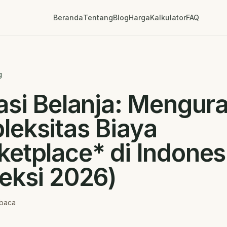
Beranda
Tentang
Blog
Harga
Kalkulator
FAQ
g
asi Belanja: Mengura
eksitas Biaya
etplace* di Indones
eksi 2026)
baca