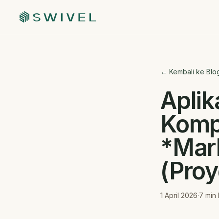
← Kembali ke Blo
Aplik
Kompl
*Mark
(Proy
1 April 2026
·
7
min 