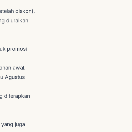
etelah diskon).
ng diuraikan
tuk promosi
anan awal.
ku Agustus
g diterapkan
 yang juga