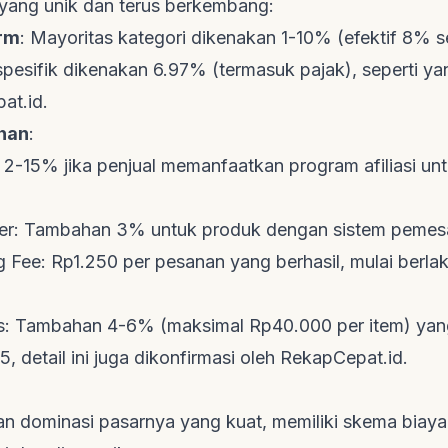
 yang unik dan terus berkembang:
orm
: Mayoritas kategori dikenakan 1-10% (efektif 8% s
pesifik dikenakan 6.97% (termasuk pajak), seperti ya
at.id
.
han
:
i: 2-15% jika penjual memanfaatkan program afiliasi un
er: Tambahan 3% untuk produk dengan sistem pemes
g Fee
: Rp1.250 per pesanan yang berhasil, mulai berla
s: Tambahan 4-6% (maksimal Rp40.000 per item) yan
, detail ini juga dikonfirmasi oleh
RekapCepat.id
.
n dominasi pasarnya yang kuat, memiliki skema biaya