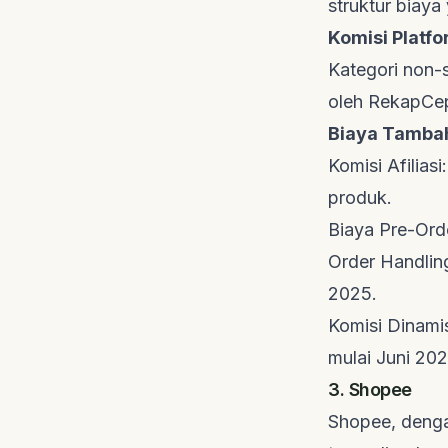
struktur biaya
Komisi Platf
Kategori non-s
oleh
RekapCep
Biaya Tamba
Komisi Afilias
produk.
Biaya Pre-Ord
Order Handlin
2025.
Komisi Dinami
mulai Juni 2025
3. Shopee
Shopee, denga