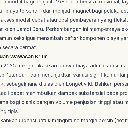
aman modal bagi penjual. Meskipun bersifat opsional, la
tur biaya tersendiri dan menjadi magnet bagi pelaku u
kses modal cepat atau opsi pembayaran yang fleksibe
an oleh
Jambi Seru
. Perkembangan ini memperkaya ek
amun sekaligus menambah daftar komponen biaya yan
n secara cermat.
k dan Wawasan Kritis
un 2025 mengindikasikan bahwa biaya administrasi
mar
ep "standar" dan menunjukkan variasi signifikan antar 
uk, sebagaimana diulas oleh
Longetiv.id
. Bahkan perse
ecil dapat menimbulkan dampak substansial pada profi
ama bagi bisnis dengan volume penjualan tinggi atau 
g tipis.
ekankan urgensi untuk menghitung margin bersih (
net 