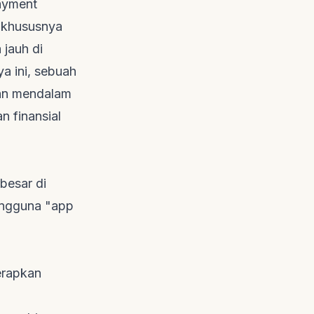
ayment
, khususnya
 jauh di
a ini, sebuah
man mendalam
n finansial
besar di
pengguna "app
erapkan