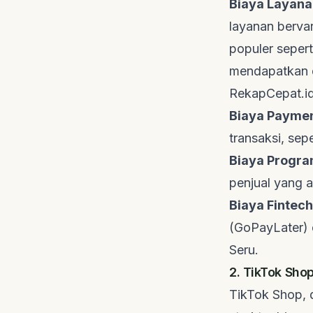
Biaya Layana
layanan bervar
populer seper
mendapatkan d
RekapCepat.i
Biaya
Paymen
transaksi, sepe
Biaya Progra
penjual yang a
Biaya
Fintech
(GoPayLater) 
Seru
.
2. TikTok Sho
TikTok Shop, 