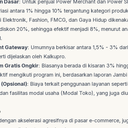
n Dasar
: Untuk penjual Power Merchant dan Power S
iasi antara 1% hingga 10% tergantung kategori produk
ti Elektronik, Fashion, FMCG, dan Gaya Hidup diken
iskon 20%, sehingga efektif menjadi 8%, menurut ana
d
.
t Gateway
: Umumnya berkisar antara 1,5% - 3% dari n
rti dijelaskan oleh
Kalkupro
.
m Gratis Ongkir
: Biasanya berada di kisaran 3% hin
ktif mengikuti program ini, berdasarkan laporan
Jambi
(Opsional)
: Biaya terkait penggunaan layanan sepert
dan fasilitas modal usaha (Modal Toko), yang juga diu
p
dengan akselerasi agresifnya di pasar
e-commerce
, ju