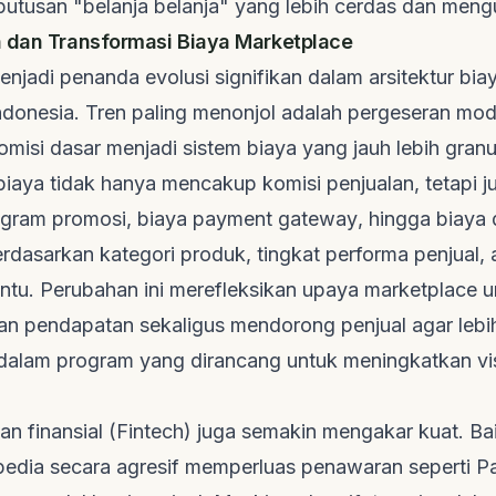
utusan "belanja belanja" yang lebih cerdas dan men
n dan Transformasi Biaya
Marketplace
jadi penanda evolusi signifikan dalam arsitektur biay
donesia. Tren paling menonjol adalah pergeseran mod
omisi dasar menjadi sistem biaya yang jauh lebih granu
, biaya tidak hanya mencakup komisi penjualan, tetapi 
gram promosi, biaya
payment gateway
, hingga biaya
rdasarkan kategori produk, tingkat performa penjual,
entu. Perubahan ini merefleksikan upaya
marketplace
u
n pendapatan sekaligus mendorong penjual agar lebih
 dalam program yang dirancang untuk meningkatkan vis
an finansial (
Fintech
) juga semakin mengakar kuat. B
dia secara agresif memperluas penawaran seperti P