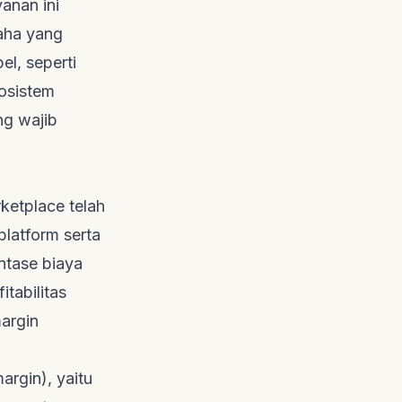
yanan ini
saha yang
l, seperti
osistem
g wajib
ketplace
telah
platform serta
ntase biaya
tabilitas
margin
margin
), yaitu