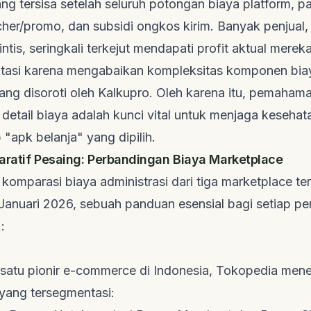
ng tersisa setelah seluruh potongan biaya platform,
p
cher/promo, dan subsidi ongkos kirim. Banyak penjual
ntis, seringkali terkejut mendapati profit aktual mereka
asi karena mengabaikan kompleksitas komponen biay
ang disoroti oleh
Kalkupro
. Oleh karena itu, pemaha
 detail biaya adalah kunci vital untuk menjaga kesehata
p "apk belanja" yang dipilih.
aratif Pesaing: Perbandingan Biaya
Marketplace
 komparasi biaya administrasi dari tiga
marketplace
ter
 Januari 2026, sebuah panduan esensial bagi setiap 
:
satu pionir
e-commerce
di Indonesia, Tokopedia men
 yang tersegmentasi: