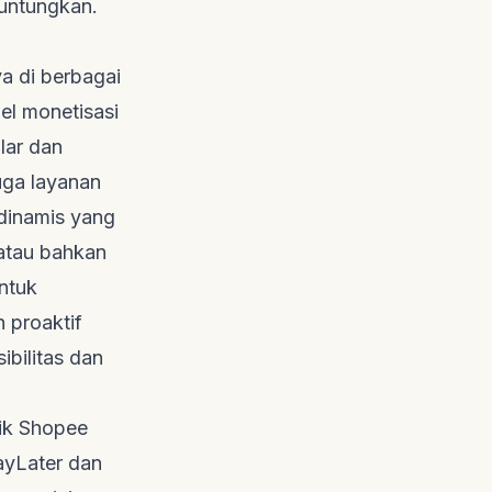
guntungkan.
a di berbagai
el monetisasi
lar dan
juga layanan
 dinamis yang
 atau bahkan
ntuk
 proaktif
ibilitas dan
aik Shopee
ayLater dan