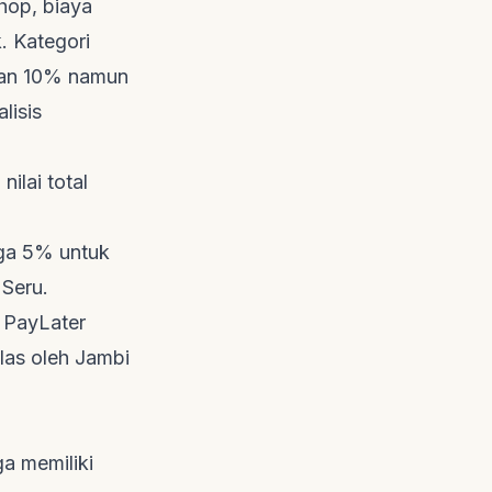
hop, biaya
. Kategori
akan 10% namun
lisis
ilai total
gga 5% untuk
 Seru
.
i PayLater
las oleh
Jambi
ga memiliki