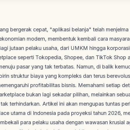
 yang bergerak cepat, "aplikasi belanja" telah menjelma
ekonomian modern, membentuk kembali cara masyarak
Bagi jutaan pelaku usaha, dari UMKM hingga korporasi
etplace
seperti Tokopedia, Shopee, dan TikTok Shop 
 menuju pasar yang tak terbatas. Namun, di balik kem
labirin struktur biaya yang kompleks dan terus berevolu
mengaruhi profitabilitas bisnis. Memahami setiap deta
arketplace
bukan lagi sekadar pilihan, melainkan seb
 tak terhindarkan. Artikel ini akan mengupas tuntas p
lace
utama di Indonesia pada proyeksi tahun 2026, me
membekali para pelaku usaha dengan wawasan krusial a