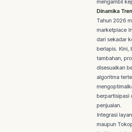
mengambil kep
Dinamika Tre
Tahun 2026 men
marketplace
In
dari sekadar k
berlapis. Kini
tambahan, pro
disesuaikan be
algoritma tert
mengoptimalka
berpartisipasi
penjualan.
Integrasi layan
maupun Tokope