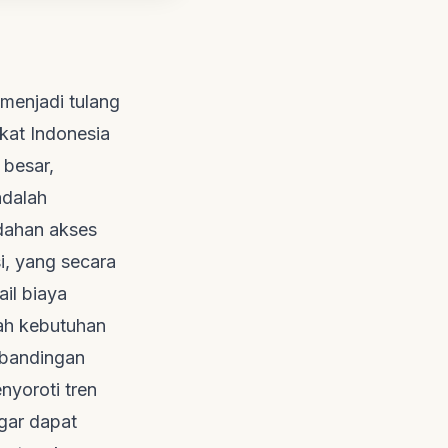
 menjadi tulang
at Indonesia
 besar,
adalah
udahan akses
si, yang secara
il biaya
uah kebutuhan
erbandingan
nyoroti tren
gar dapat