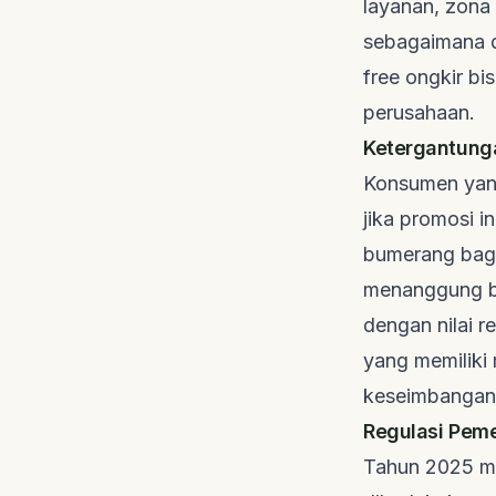
layanan, zona 
sebagaimana d
free ongkir
bis
perusahaan.
Ketergantung
Konsumen yang
jika promosi i
bumerang bagi 
menanggung bi
dengan nilai r
yang memiliki
keseimbangan 
Regulasi Peme
Tahun 2025 men