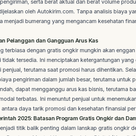
pengiriman, serta berat aktual dan berat volume produ
ijelaskan oleh
Autokirim.com
. Tanpa analisis biaya y
a menjadi bumerang yang mengancam kesehatan finan
an Pelanggan dan Gangguan Arus Kas
 terbiasa dengan gratis ongkir mungkin akan enggan 
ni tidak tersedia. Ini menciptakan ketergantungan yang
penjual, terutama saat promosi harus dihentikan. Selai
aya pengiriman dalam jumlah besar, terutama untuk 
endah, dapat mengganggu arus kas bisnis, terutama ba
 modal terbatas. Ini menuntut penjual untuk menemuka
antara daya tarik promosi dan kesehatan finansial pe
rintah 2025: Batasan Program Gratis Ongkir dan D
jadi titik balik penting dalam lanskap gratis ongkir 