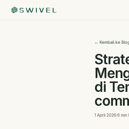
← Kembali ke Blo
Strat
Mengo
di Te
comm
1 April 2026
·
6
min 