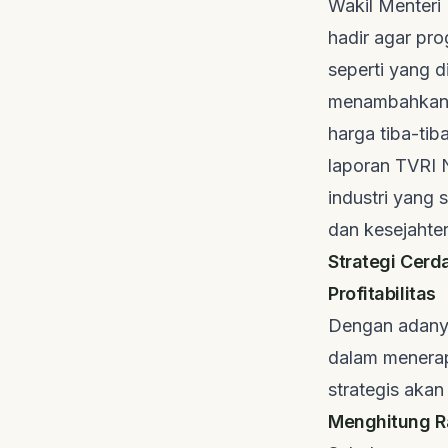
Wakil Menteri
hadir agar pro
seperti yang d
menambahkan b
harga tiba-tib
laporan
TVRI 
industri yang 
dan kesejahte
Strategi Cerd
Profitabilitas
Dengan adanya
dalam menerapk
strategis akan
Menghitung Ra