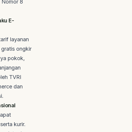
) Nomor 8
aku E-
tarif layanan
gratis ongkir
aya pokok,
panjangan
oleh
TVRI
merce
dan
i.
sional
dapat
erta kurir.