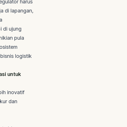
gulator harus
a di lapangan,
a
 di ujung
mikian pula
kosistem
isnis logistik
asi untuk
bih inovatif
ukur dan