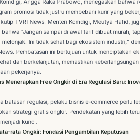
 Komdigi, Angga Raka Prabowo, menegaskan bahwa re
gram promosi tidak justru membebani kurir yang bekerj
ikutip
TVRI News
. Menteri Komdigi, Meutya Hafid, jug
ahwa "Jangan sampai di awal tarif dibuat murah, tapi
a melonjak. Ini tidak sehat bagi ekosistem industri," de
News
. Pembatasan ini bertujuan untuk menciptakan e
sehat dan berkelanjutan, memastikan keberlangsungan b
raan pekerjanya.
as Menerapkan Free Ongkir di Era Regulasi Baru: Inov
 batasan regulasi, pelaku bisnis
e-commerce
perlu le
an strategi gratis ongkir. Pendekatan yang lebih ter
 menjadi kunci.
ta-rata Ongkir: Fondasi Pengambilan Keputusan