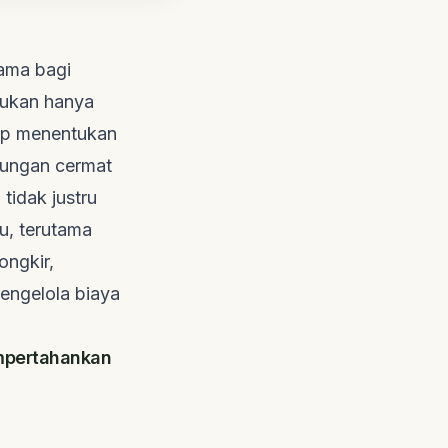
tama bagi
 bukan hanya
rap menentukan
itungan cermat
 tidak justru
, terutama
ongkir,
engelola biaya
mpertahankan