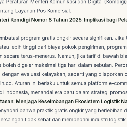
ya Peraturan Menteri Komunikasi dan Digital (Komdigi
ntang Layanan Pos Komersial.
teri Komdigi Nomor 8 Tahun 2025: Implikasi bagi Pel
embatasi program gratis ongkir secara signifikan. Jika 
au lebih tinggi dari biaya pokok pengiriman, program 
n secara terus-menerus. Namun, jika tarif di bawah bi
 boleh digelar maksimal tiga hari dalam sebulan. Per
 dengan evaluasi kelayakan, seperti yang dilaporkan 
in.co
. Aturan ini berlaku untuk semua
platform e-com
di Indonesia, menandai era baru dalam strategi promos
tasan: Menjaga Keseimbangan Ekosistem Logistik Na
nyadari bahwa praktik gratis ongkir yang berlebihan 
rsaingan tidak sehat dan membebani industri logistik s