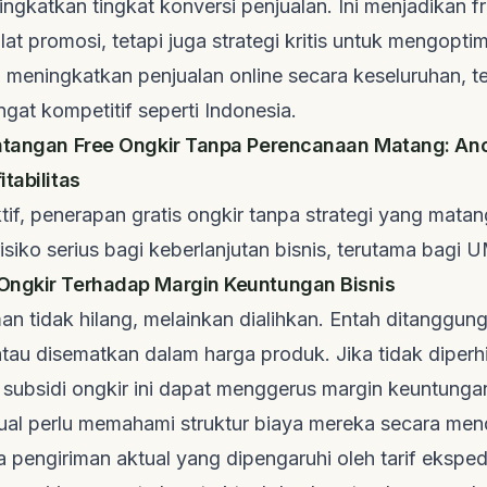
ingkatkan tingkat konversi penjualan. Ini menjadikan
f
at promosi, tetapi juga strategi kritis untuk mengoptim
 meningkatkan penjualan
online
secara keseluruhan, t
gat kompetitif seperti Indonesia.
antangan Free Ongkir Tanpa Perencanaan Matang: A
tabilitas
if, penerapan gratis ongkir tanpa strategi yang mata
siko serius bagi keberlanjutan bisnis, terutama bagi
Ongkir Terhadap Margin Keuntungan Bisnis
an tidak hilang, melainkan dialihkan. Entah ditanggung
atau disematkan dalam harga produk. Jika tidak diper
 subsidi ongkir ini dapat menggerus margin keuntunga
jual perlu memahami struktur biaya mereka secara men
 pengiriman aktual yang dipengaruhi oleh tarif ekspedis