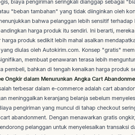
gis, biaya pengiriman seringkali dianggap sebagai "bi
atau "beban tambahan" yang tidak diinginkan oleh ko
menunjukkan bahwa pelanggan lebih sensitif terhadap 
andingkan harga produk itu sendiri. Ini berarti, merek
 harga produk sedikit lebih mahal asalkan mendapatka
i yang diulas oleh
Autokirim.com
. Konsep "gratis" memb
ignifikan, membuat penawaran terasa lebih mengunt
ta pembeli, bahkan di tengah kenaikan harga produk 
Free Ongkir dalam Menurunkan Angka
Cart Abandonme
salah terbesar dalam
e-commerce
adalah
cart abando
gan meninggalkan keranjang belanja sebelum menyele
iaya pengiriman yang muncul di tahap
checkout
serin
a
cart abandonment
. Dengan menawarkan gratis ongkir,
mendorong pelanggan untuk menyelesaikan transaksi d