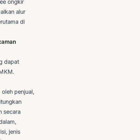
ree ongkir
alkan alur
erutama di
ncaman
ng dapat
 UMKM.
 oleh penjual,
hitungkan
n secara
dalam,
i, jenis