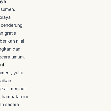
aya
nsumen.
biaya
a cenderung
n gratis
erikan nilai
ungkan dan
secara umum.
nt
nment
, yaitu
saikan
gkali menjadi
 hambatan ini
an secara