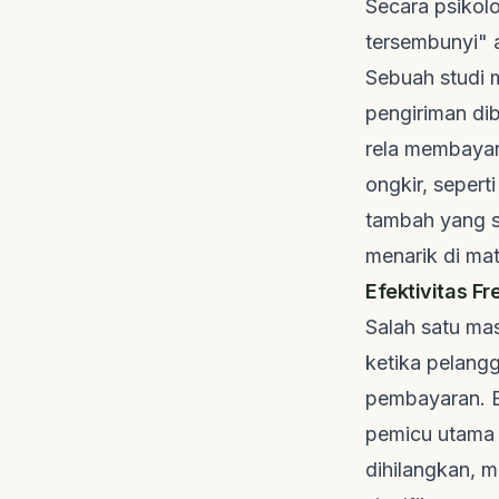
Secara psikolo
tersembunyi" 
Sebuah studi 
pengiriman dib
rela membayar
ongkir, sepert
tambah yang s
menarik di ma
Efektivitas 
Salah satu ma
ketika pelang
pembayaran. B
pemicu utam
dihilangkan, 