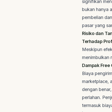
signifikan men
bukan hanya al
pembelian dan
pasar yang san
Risiko dan T
Terhadap Profi
Meskipun efekt
menimbulkan ri
Dampak Free 
Biaya pengirim
marketplace
, 
dengan benar,
perlahan. Pen
termasuk biaya