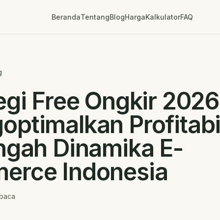
Beranda
Tentang
Blog
Harga
Kalkulator
FAQ
g
egi Free Ongkir 2026
ptimalkan Profitabi
ngah Dinamika E-
erce Indonesia
baca