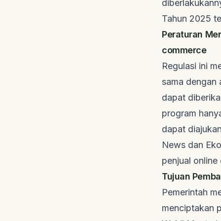
diberlakukann
Tahun 2025 te
Peraturan Men
commerce
Regulasi ini m
sama dengan at
dapat diberika
program hanya
dapat diajukan
News
dan
Eko
penjual
online
Tujuan Pemba
Pemerintah me
menciptakan pe