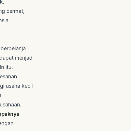
k,
ang cermat,
sial
berbelanja
 dapat menjadi
n itu,
pesanan
gi usaha kecil
n
rusahaan.
ampaknya
dengan