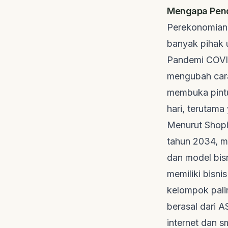
Mengapa Penda
Perekonomian 
banyak pihak 
Pandemi COVID
mengubah cara
membuka pintu
hari, terutama
Menurut
Shopi
tahun 2034, m
dan model bisn
memiliki bisn
kelompok palin
berasal dari A
internet dan
s