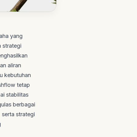
saha yang
 strategi
enghasilkan
n aliran
tau kebutuhan
shflow
tetap
i stabilitas
gulas berbagai
serta strategi
g