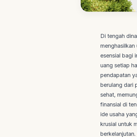
Di tengah din
menghasilkan u
esensial bagi
uang setiap h
pendapatan yan
berulang dari
sehat, memungk
finansial di t
ide usaha yang
krusial untuk
berkelanjutan.