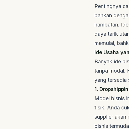
Pentingnya
ca
bahkan dengan 
hambatan. Ide
daya tarik ut
memulai, bahk
Ide Usaha ya
Banyak ide bis
tanpa modal. 
yang tersedia 
1. Dropshippin
Model bisnis 
fisik. Anda c
supplier
akan m
bisnis termud