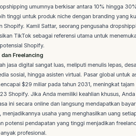
ropshipping
umumnya berkisar antara 10% hingga 30%
bih tinggi untuk produk
niche
dengan
branding
yang kua
an
Shopify
. Kamil Sattar, seorang pengusaha
dropshipp
kan TikTok sebagai referensi utama untuk menemuk
potensial
Shopify
.
l dan Freelancing
h jasa digital sangat luas, meliputi menulis lepas, desa
a sosial, hingga asisten virtual. Pasar global untuk as
encapai $29 miliar pada tahun 2031, meningkat tajam d
023
Shopify
. Jika Anda memiliki keahlian khusus, Anda
sa ini secara online dan langsung mendapatkan bayar
i, menjadikannya usaha yang menghasilkan uang setiap
dan potensi pendapatan yang tinggi menjadikan
freelan
anyak profesional.