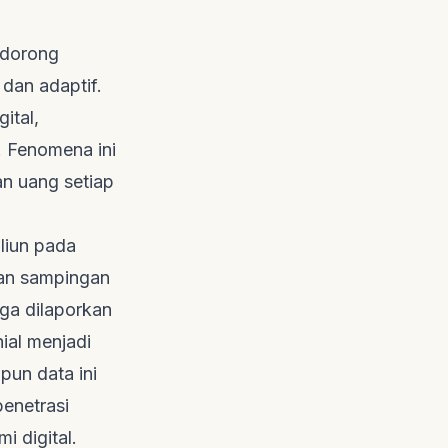
ndorong
dan adaptif.
ital,
. Fenomena ini
n uang setiap
iliun pada
aan sampingan
rga dilaporkan
ial menjadi
pun data ini
penetrasi
i digital.