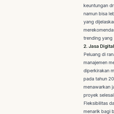
keuntungan
d
namun bisa le
yang dijelask
merekomendasi
trending
yang 
2. Jasa Digita
Peluang di rana
manajemen medi
diperkirakan m
pada tahun 2
menawarkan ja
proyek selesa
Fleksibilitas 
menarik bagi b