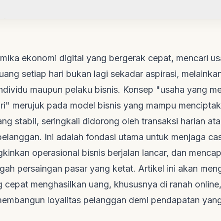
amika ekonomi digital yang bergerak cepat, mencari u
ang setiap hari bukan lagi sekadar aspirasi, melainkan
 individu maupun pelaku bisnis. Konsep "usaha yang m
ari" merujuk pada model bisnis yang mampu menciptaka
g stabil, seringkali didorong oleh transaksi harian a
 pelanggan. Ini adalah fondasi utama untuk menjaga
ca
inkan operasional bisnis berjalan lancar, dan mencapa
engah persaingan pasar yang ketat. Artikel ini akan men
 cepat menghasilkan uang, khususnya di ranah online, 
 membangun loyalitas pelanggan demi pendapatan yan