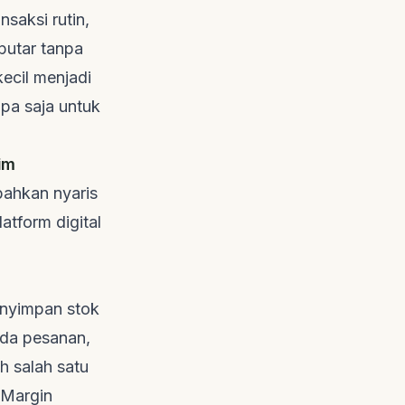
nsaksi rutin,
putar tanpa
ecil menjadi
pa saja untuk
im
bahkan nyaris
atform digital
enyimpan stok
ada pesanan,
h salah satu
 Margin