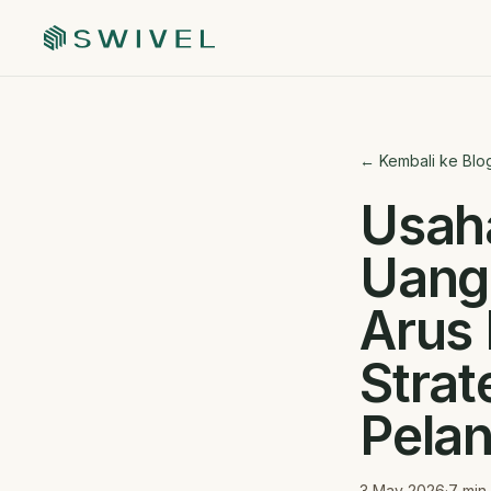
← Kembali ke Blo
Usah
Uang
Arus
Strat
Pela
3 May 2026
·
7
min