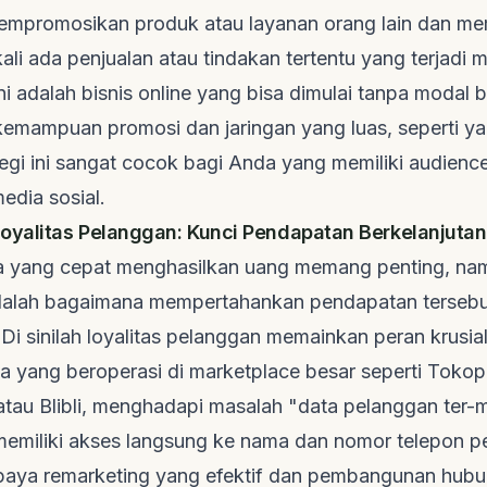
mpromosikan produk atau layanan orang lain dan m
kali ada penjualan atau tindakan tertentu yang terjadi m
 Ini adalah bisnis online yang bisa dimulai tanpa modal 
emampuan promosi dan jaringan yang luas, seperti ya
tegi ini sangat cocok bagi Anda yang memiliki
audienc
media sosial.
yalitas Pelanggan: Kunci Pendapatan Berkelanjutan
 yang cepat menghasilkan uang memang penting, na
dalah bagaimana mempertahankan pendapatan tersebu
 Di sinilah loyalitas pelanggan memainkan peran krusia
ma yang beroperasi di
marketplace
besar seperti Tokop
atau Blibli, menghadapi masalah "data pelanggan ter-
memiliki akses langsung ke nama dan nomor telepon pe
upaya
remarketing
yang efektif dan pembangunan hubu