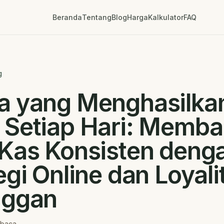
Beranda
Tentang
Blog
Harga
Kalkulator
FAQ
g
a yang Menghasilka
 Setiap Hari: Memb
 Kas Konsisten deng
egi Online dan Loyali
nggan
 baca