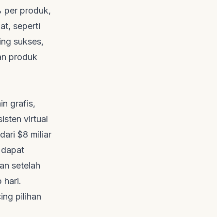
 per produk,
t, seperti
ing
sukses,
an produk
in grafis,
isten virtual
ari $8 miliar
 dapat
an setelah
 hari.
cing
pilihan