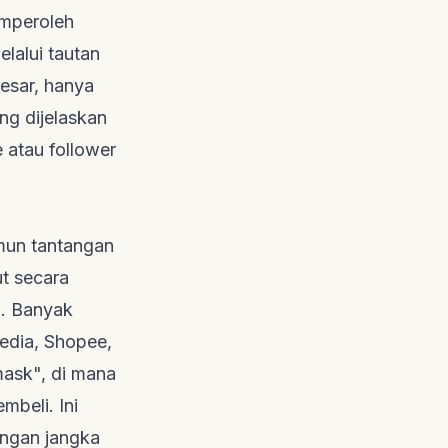
emperoleh
elalui tautan
besar, hanya
ng dijelaskan
e
atau
follower
mun tantangan
t secara
l. Banyak
edia, Shopee,
mask", di mana
mbeli. Ini
ngan jangka