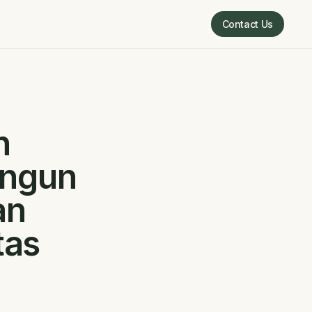
Contact Us
Contact Us
n
angun
an
tas