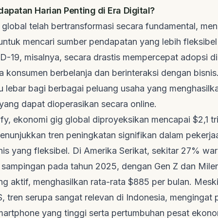
patan Harian Penting di Era Digital?
global telah bertransformasi secara fundamental, me
untuk mencari sumber pendapatan yang lebih fleksibel 
-19, misalnya, secara drastis mempercepat adopsi dig
 konsumen berbelanja dan berinteraksi dengan bisnis
 lebar bagi berbagai peluang usaha yang menghasilka
 yang dapat dioperasikan secara online.
fy
, ekonomi
gig
global diproyeksikan mencapai $2,1 tr
enunjukkan tren peningkatan signifikan dalam pekerj
is yang fleksibel. Di Amerika Serikat, sekitar 27% wa
is sampingan pada tahun 2025, dengan Gen Z dan Milen
g aktif, menghasilkan rata-rata $885 per bulan. Meski
S, tren serupa sangat relevan di Indonesia, mengingat 
martphone
yang tinggi serta pertumbuhan pesat ekonom