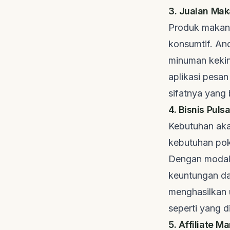
3. Jualan Ma
Produk makana
konsumtif. An
minuman kekin
aplikasi pesan
sifatnya yang
4. Bisnis Puls
Kebutuhan aka
kebutuhan pok
Dengan modal 
keuntungan dar
menghasilkan 
seperti yang d
5. Affiliate M