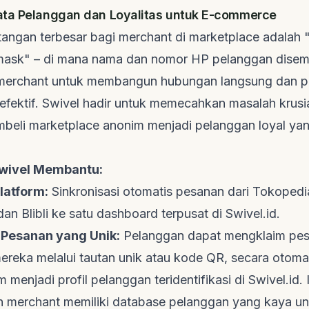
ata Pelanggan dan Loyalitas untuk E-commerce
ntangan terbesar bagi
merchant
di
marketplace
adalah 
mask" – di mana nama dan nomor HP pelanggan disemb
merchant
untuk membangun hubungan langsung dan p
 efektif. Swivel hadir untuk memecahkan masalah krusia
mbeli
marketplace
anonim menjadi pelanggan loyal ya
wivel Membantu:
latform:
Sinkronisasi otomatis pesanan dari Tokopedi
an Blibli ke satu
dashboard
terpusat di
Swivel.id
.
 Pesanan yang Unik:
Pelanggan dapat mengklaim pe
reka melalui tautan unik atau kode QR, secara otom
 menjadi profil pelanggan teridentifikasi di
Swivel.id
. 
n
merchant
memiliki database pelanggan yang kaya un