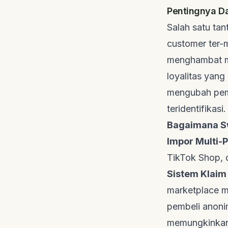
Pentingnya D
Salah satu ta
customer
ter-
menghambat
loyalitas yang
mengubah pe
teridentifikasi.
Bagaimana S
Impor Multi-P
TikTok Shop, d
Sistem Klaim
marketplace
me
pembeli anonim
memungkinka