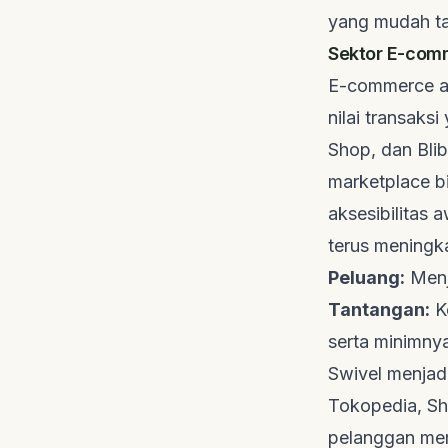
yang mudah tap
Sektor E-comm
E-commerce
a
nilai transaks
Shop
, dan
Blib
marketplace
bi
aksesibilitas
terus meningka
Peluang:
Men
Tantangan:
Ke
serta minimnya
Swivel menjad
Tokopedia, Sh
pelanggan mer