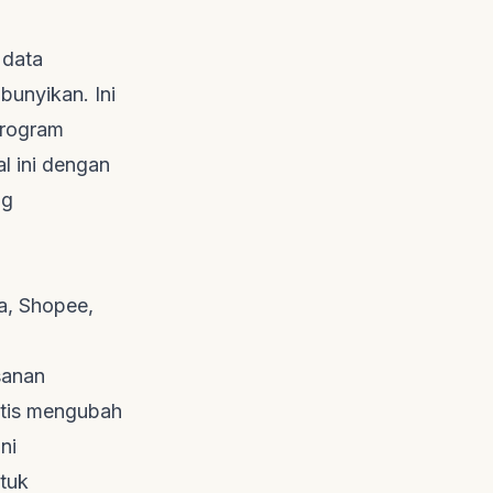
"data
unyikan. Ini
rogram
l ini dengan
ng
a, Shopee,
sanan
atis mengubah
Ini
tuk