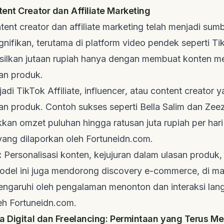
ent Creator dan Affiliate Marketing
tent creator
dan
affiliate marketing
telah menjadi sum
nifikan, terutama di platform video pendek seperti Tik
ilkan jutaan rupiah hanya dengan membuat konten me
n produk.
di TikTok Affiliate,
influencer
, atau
content creator
y
 produk. Contoh sukses seperti Bella Salim dan Zee
kan omzet puluhan hingga ratusan juta rupiah per hari
 yang dilaporkan oleh
Fortuneidn.com
.
:
Personalisasi konten, kejujuran dalam ulasan produk,
Model ini juga mendorong
discovery e-commerce
, di m
engaruhi oleh pengalaman menonton dan interaksi lang
leh
Fortuneidn.com
.
a Digital dan Freelancing: Permintaan yang Terus M