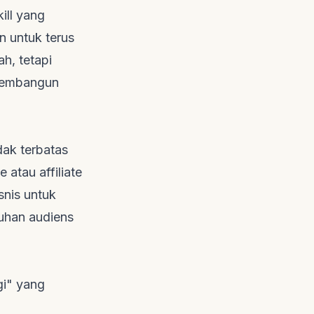
ill
yang
 untuk terus
h, tetapi
 membangun
dak terbatas
e
atau
affiliate
snis untuk
uhan audiens
gi" yang