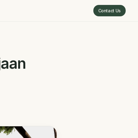
Contact Us
Contact Us
jaan