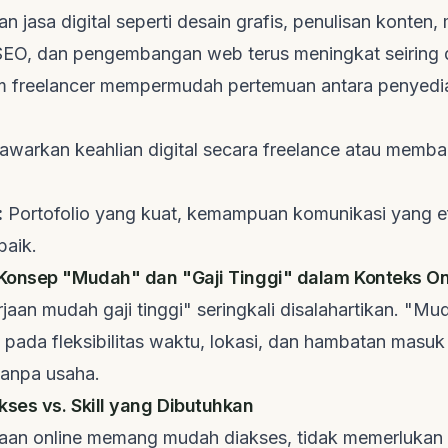
n jasa digital seperti desain grafis, penulisan konten
SEO, dan pengembangan web terus meningkat seiring di
rm
freelancer
mempermudah pertemuan antara penyedia
warkan keahlian digital secara
freelance
atau memba
:
Portofolio yang kuat, kemampuan komunikasi yang ef
baik.
Konsep "Mudah" dan "Gaji Tinggi" dalam Konteks On
aan mudah gaji tinggi" seringkali disalahartikan. "Mud
 pada fleksibilitas waktu, lokasi, dan hambatan masuk
tanpa usaha.
es vs. Skill yang Dibutuhkan
aan online memang mudah diakses, tidak memerlukan i