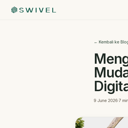
← Kembali ke Blo
Meng
Mudah
Digit
9 June 2026
·
7
min