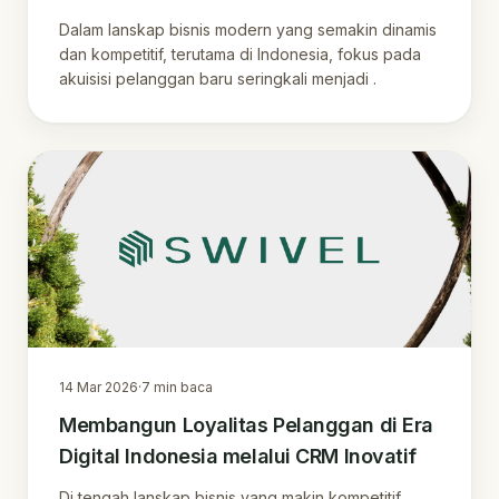
Pertumbuhan Bisnis Berkelanjutan di
Dalam lanskap bisnis modern yang semakin dinamis
Indonesia
dan kompetitif, terutama di Indonesia, fokus pada
akuisisi pelanggan baru seringkali menjadi .
14 Mar 2026
·
7
min baca
Membangun Loyalitas Pelanggan di Era
Digital Indonesia melalui CRM Inovatif
Di tengah lanskap bisnis yang makin kompetitif,