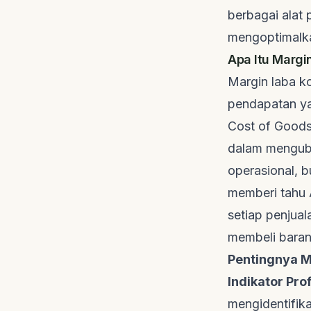
berbagai alat 
mengoptimalka
Apa Itu Margi
Margin laba ko
pendapatan ya
Cost of Goods
dalam menguba
operasional, 
memberi tahu 
setiap penjua
membeli baran
Pentingnya M
Indikator Prof
mengidentifik