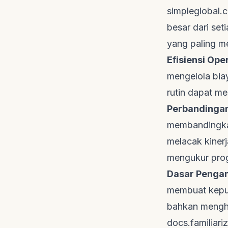
simpleglobal.
besar dari se
yang paling m
Efisiensi Ope
mengelola bia
rutin dapat me
Perbandingan
membandingkan
melacak kinerj
mengukur prog
Dasar Pengam
membuat keput
bahkan menghe
docs.familiari