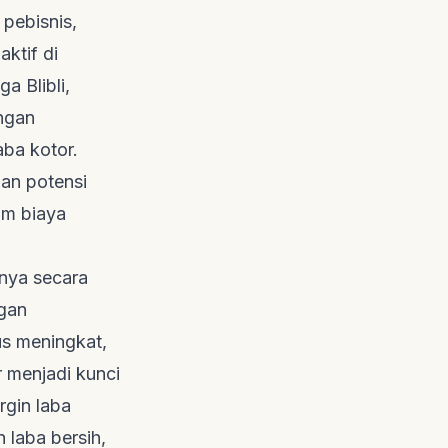
 pebisnis,
ktif di
a Blibli,
angan
aba kotor.
dan potensi
um biaya
nya secara
ngan
s meningkat,
 menjadi kunci
rgin laba
laba bersih,