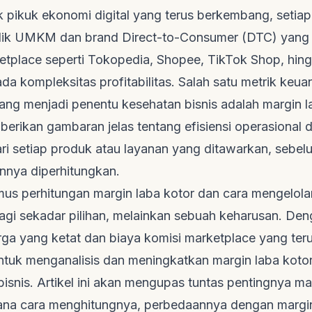
k pikuk ekonomi digital yang terus berkembang, setiap
ilik UMKM dan
brand Direct-to-Consumer
(DTC) yang a
etplace
seperti Tokopedia, Shopee, TikTok Shop, hingg
a kompleksitas profitabilitas. Salah satu metrik keu
ang menjadi penentu kesehatan bisnis adalah margin l
berikan gambaran jelas tentang efisiensi operasional 
ri setiap produk atau layanan yang ditawarkan, sebel
innya diperhitungkan.
s perhitungan margin laba kotor dan cara mengelola
lagi sekadar pilihan, melainkan sebuah keharusan. De
rga yang ketat dan biaya komisi
marketplace
yang teru
uk menganalisis dan meningkatkan margin laba kotor
bisnis. Artikel ini akan mengupas tuntas pentingnya ma
ana cara menghitungnya, perbedaannya dengan margin 