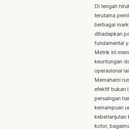
Di tengah hiru
terutama pem
berbagai
mark
dihadapkan pad
fundamental y
Metrik ini mem
keuntungan da
operasional la
Memahami rumu
efektif bukan 
persaingan ha
kemampuan unt
keberlanjutan 
kotor, bagaim