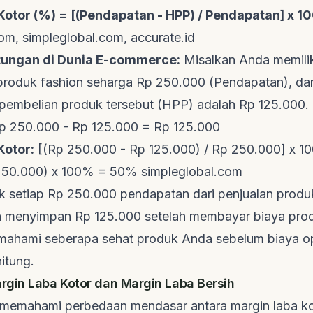
Kotor (%) = [(Pendapatan - HPP) / Pendapatan] x 
com
,
simpleglobal.com
,
accurate.id
tungan di Dunia E-commerce:
Misalkan Anda memilik
 produk
fashion
seharga Rp 250.000 (Pendapatan), da
 pembelian produk tersebut (HPP) adalah Rp 125.000.
 250.000 - Rp 125.000 = Rp 125.000
Kotor:
[(Rp 250.000 - Rp 125.000) / Rp 250.000] x 1
 250.000) x 100% = 50%
simpleglobal.com
tuk setiap Rp 250.000 pendapatan dari penjualan prod
a menyimpan Rp 125.000 setelah membayar biaya prod
emahami seberapa sehat produk Anda sebelum biaya o
hitung.
gin Laba Kotor dan Margin Laba Bersih
 memahami perbedaan mendasar antara margin laba ko