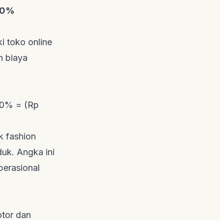
100%
i toko online
n biaya
00% = (Rp
uk
fashion
uk. Angka ini
perasional
tor dan