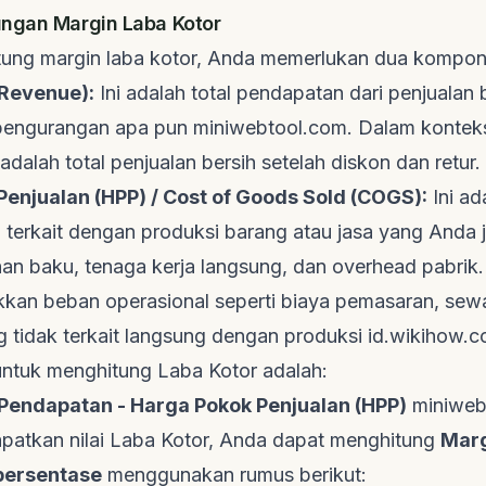
ungan Margin Laba Kotor
ung margin laba kotor, Anda memerlukan dua kompon
Revenue):
Ini adalah total pendapatan dari penjualan
 pengurangan apa pun
miniwebtool.com
. Dalam konte
i adalah total penjualan bersih setelah diskon dan retur.
enjualan (HPP) / Cost of Goods Sold (COGS):
Ini ad
 terkait dengan produksi barang atau jasa yang Anda 
n baku, tenaga kerja langsung, dan
overhead
pabrik.
kan beban operasional seperti biaya pemasaran, sewa,
 tidak terkait langsung dengan produksi
id.wikihow.
ntuk menghitung Laba Kotor adalah:
 Pendapatan - Harga Pokok Penjualan (HPP)
miniweb
patkan nilai Laba Kotor, Anda dapat menghitung
Marg
persentase
menggunakan rumus berikut: