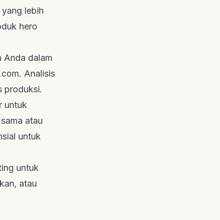
 yang lebih
roduk
hero
an Anda dalam
l.com
. Analisis
s produksi.
 untuk
 sama atau
nsial untuk
ting untuk
kan, atau