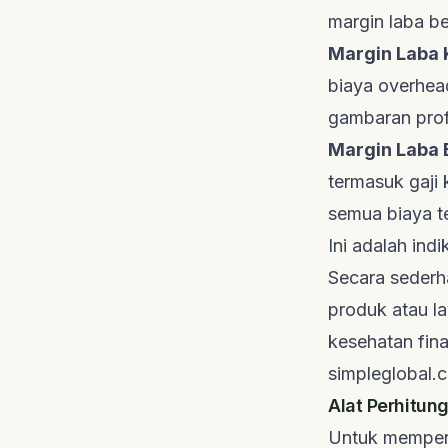
margin laba ber
Margin Laba 
biaya
overhea
gambaran
prof
Margin Laba 
termasuk gaji
semua biaya te
Ini adalah ind
Secara sederh
produk atau la
kesehatan fina
simpleglobal.
Alat Perhitun
Untuk memperm