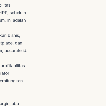
ilitas:
 HPP, sebelum
com
. Ini adalah
an bisnis,
tplace
, dan
m
,
accurate.id
.
rofitabilitas
kator
perhitungkan
rgin laba