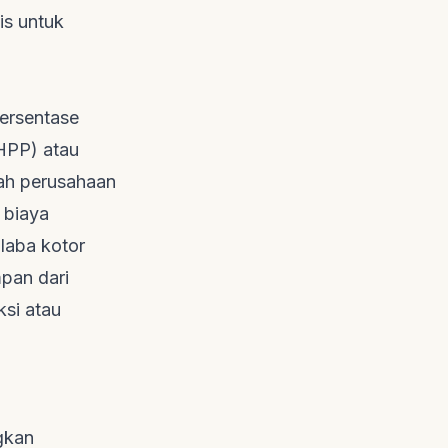
is untuk
persentase
(HPP) atau
ah perusahaan
 biaya
 laba kotor
pan dari
si atau
gkan