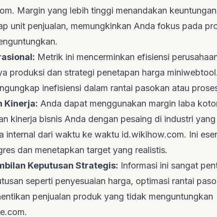
com
. Margin yang lebih tinggi menandakan keuntungan
tiap unit penjualan, memungkinkan Anda fokus pada p
enguntungkan.
rasional:
Metrik ini mencerminkan efisiensi perusaha
ya produksi dan strategi penetapan harga
miniwebtoo
ngungkap inefisiensi dalam rantai pasokan atau prose
 Kinerja:
Anda dapat menggunakan margin laba kotor
 kinerja bisnis Anda dengan pesaing di industri yang
a internal dari waktu ke waktu
id.wikihow.com
. Ini ese
res dan menetapkan target yang realistis.
bilan Keputusan Strategis:
Informasi ini sangat pen
usan seperti penyesuaian harga, optimasi rantai paso
ntikan penjualan produk yang tidak menguntungkan
ze.com
.