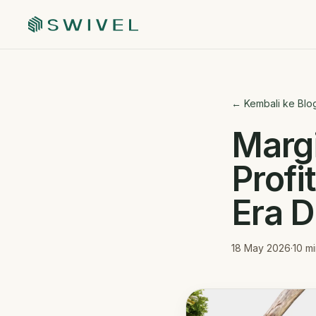
← Kembali ke Blo
Margi
Profi
Era D
18 May 2026
·
10
mi