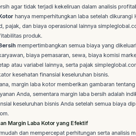
sih agar tidak terjadi kekeliruan dalam analisis profitab
Kotor
hanya memperhitungkan laba setelah dikurangi
d
, pajak, dan biaya operasional lainnya
simpleglobal.
itabilitas produk
.
Bersih
mempertimbangkan semua biaya yang dikeluark
 karyawan, biaya pemasaran, sewa, biaya komisi
marke
tap atau variabel lainnya, serta pajak
simpleglobal.co
ikator
kesehatan finansial keseluruhan bisnis
.
ana, margin laba kotor memberikan gambaran tentang p
yanan Anda, sementara margin laba bersih adalah indi
nsial keseluruhan bisnis Anda setelah semua biaya di
com
.
gan Margin Laba Kotor yang Efektif
udah dan mempercepat perhitungan serta analisis ma