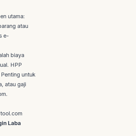
en utama:
 barang atau
ks
e-
alah biaya
jual. HPP
 Penting untuk
 atau gaji
com
.
tool.com
in Laba