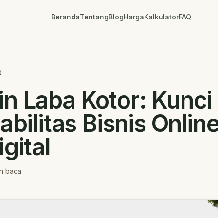
Beranda
Tentang
Blog
Harga
Kalkulator
FAQ
g
n Laba Kotor: Kunci
tabilitas Bisnis Online
igital
n baca