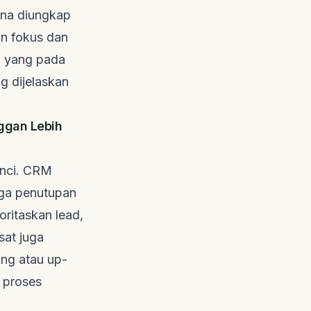
ana diungkap
n fokus dan
i, yang pada
g dijelaskan
ggan Lebih
unci. CRM
gga penutupan
ioritaskan
lead
,
sat juga
ing
atau
up-
 proses