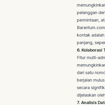
memungkinkan 
pelanggan den
permintaan, at
Barantum.com
kontak adalah
panjang, sepe
6. Kolaborasi 
Fitur multi-a
memungkinkan
dari satu nomo
berjalan mulu
secara signifi
dijelaskan ole
7. Analisis D