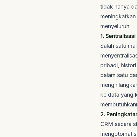
tidak hanya d
meningkatkan 
menyeluruh.
1. Sentralisa
Salah satu ma
menyentralisas
pribadi, histo
dalam satu
da
menghilangka
ke data yang 
membutuhkann
2. Peningkata
CRM secara si
mengotomatisk