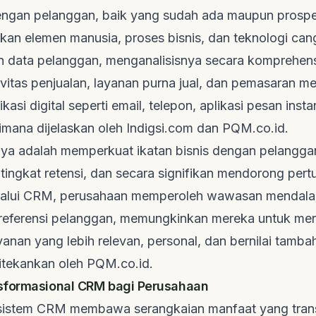
ngan pelanggan, baik yang sudah ada maupun prospek
an elemen manusia, proses bisnis, dan teknologi can
data pelanggan, menganalisisnya secara komprehensi
vitas penjualan, layanan purna jual, dan pemasaran m
kasi digital seperti email, telepon, aplikasi pesan inst
imana dijelaskan oleh
Indigsi.com
dan
PQM.co.id
.
ya adalah memperkuat ikatan bisnis dengan pelangga
tingkat retensi, dan secara signifikan mendorong per
elalui CRM, perusahaan memperoleh wawasan mendal
preferensi pelanggan, memungkinkan mereka untuk me
anan yang lebih relevan, personal, dan bernilai tambah
ditekankan oleh
PQM.co.id
.
sformasional CRM bagi Perusahaan
sistem CRM membawa serangkaian manfaat yang trans