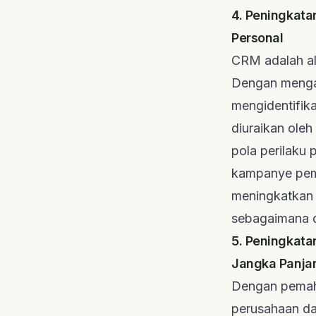
4. Peningkata
Personal
CRM adalah al
Dengan mengan
mengidentifika
diuraikan oleh
pola perilaku
kampanye pema
meningkatka
sebagaimana d
5. Peningkat
Jangka Panja
Dengan pemah
perusahaan da