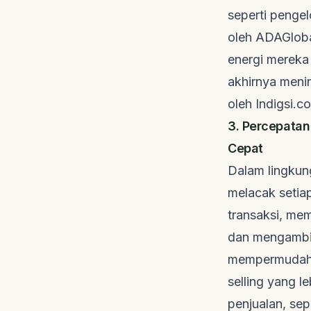
seperti penge
oleh
ADAGlob
energi mereka 
akhirnya menin
oleh
Indigsi.c
3. Percepatan
Cepat
Dalam lingkun
melacak setia
transaksi, me
dan mengambil
mempermudah i
selling
yang le
penjualan, se