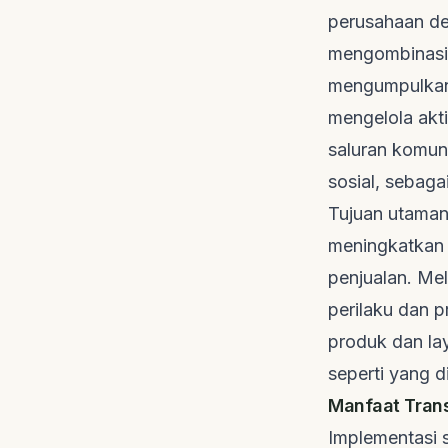
perusahaan de
mengombinasik
mengumpulkan 
mengelola akti
saluran komuni
sosial, sebaga
Tujuan utaman
meningkatkan 
penjualan. M
perilaku dan 
produk dan lay
seperti yang 
Manfaat Tran
Implementasi 