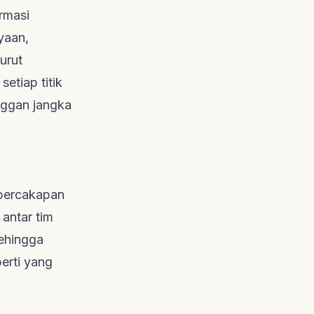
rmasi
yaan,
urut
etiap titik
nggan jangka
percakapan
 antar tim
sehingga
erti yang