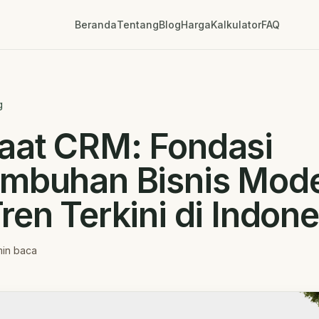
Beranda
Tentang
Blog
Harga
Kalkulator
FAQ
g
aat CRM: Fondasi
umbuhan Bisnis Mod
ren Terkini di Indone
in baca