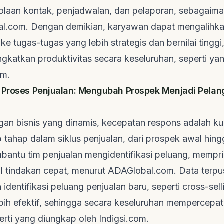
lolaan kontak, penjadwalan, dan pelaporan, sebagaim
al.com
. Dengan demikian, karyawan dapat mengalihka
ke tugas-tugas yang lebih strategis dan bernilai tingg
gkatkan produktivitas secara keseluruhan, seperti yan
om
.
 Proses Penjualan: Mengubah Prospek Menjadi Pelan
gan bisnis yang dinamis, kecepatan respons adalah k
p tahap dalam siklus penjualan, dari prospek awal hin
mbantu tim penjualan mengidentifikasi peluang, mempr
 tindakan cepat, menurut
ADAGlobal.com
. Data terpu
dentifikasi peluang penjualan baru, seperti
cross-sell
bih efektif, sehingga secara keseluruhan mempercepat
perti yang diungkap oleh
Indigsi.com
.