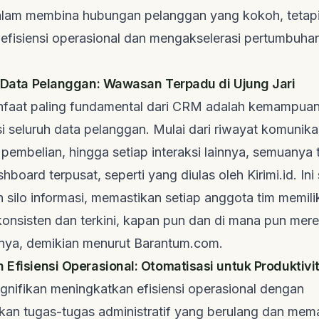
alam membina hubungan pelanggan yang kokoh, tetapi
efisiensi operasional dan mengakselerasi pertumbuhan
si Data Pelanggan: Wawasan Terpadu di Ujung Jari
nfaat paling fundamental dari CRM adalah kemampua
i seluruh data pelanggan. Mulai dari riwayat komunikas
ri pembelian, hingga setiap interaksi lainnya, semuanya
shboard
terpusat, seperti yang diulas oleh
Kirimi.id
. In
n
silo
informasi, memastikan setiap anggota tim memili
konsisten dan terkini, kapan pun dan di mana pun mer
ya, demikian menurut
Barantum.com
.
n Efisiensi Operasional: Otomatisasi untuk Produktiv
gnifikan meningkatkan efisiensi operasional dengan
an tugas-tugas administratif yang berulang dan mem