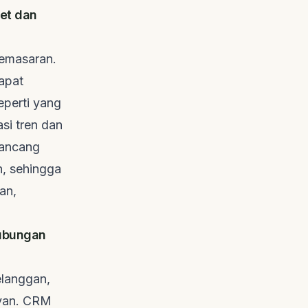
et dan
pemasaran.
apat
eperti yang
asi tren dan
rancang
n, sehingga
an,
Hubungan
langgan,
evan. CRM