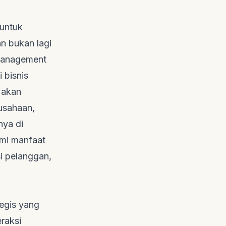
 untuk
n bukan lagi
 Management
 bisnis
 akan
usahaan,
nya di
mi manfaat
i pelanggan,
egis yang
eraksi