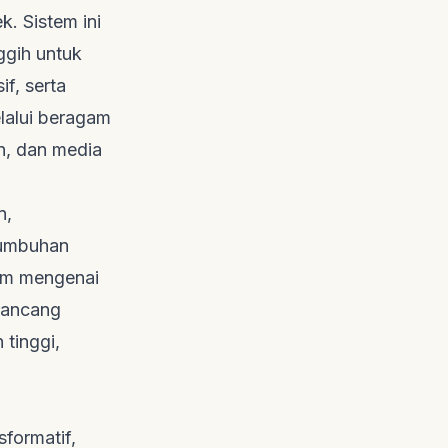
. Sistem ini
ggih untuk
f, serta
elalui beragam
an, dan media
n,
tumbuhan
am mengenai
rancang
 tinggi,
formatif,