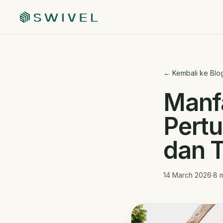
← Kembali ke Blo
Manf
Pert
dan T
14 March 2026
·
8
m