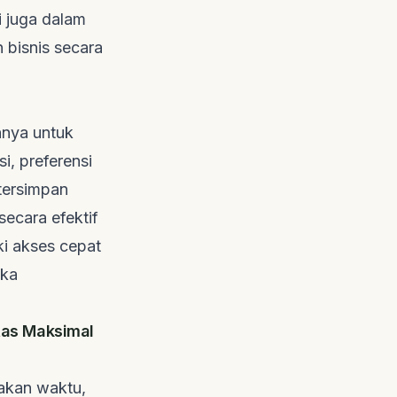
 juga dalam
 bisnis secara
nnya untuk
i, preferensi
 tersimpan
i secara efektif
ki akses cepat
eka
itas Maksimal
akan waktu,