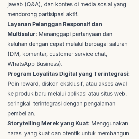
jawab (Q&A), dan kontes di media sosial yang
mendorong partisipasi aktif.
Layanan Pelanggan Responsif dan
Multisalur:
Menanggapi pertanyaan dan
keluhan dengan cepat melalui berbagai saluran
(DM, komentar,
customer service chat
,
WhatsApp Business).
Program Loyalitas Digital yang Terintegrasi:
Poin
reward
, diskon eksklusif, atau akses awal
ke produk baru melalui aplikasi atau situs web,
seringkali terintegrasi dengan pengalaman
pembelian.
Storytelling Merek yang Kuat:
Menggunakan
narasi yang kuat dan otentik untuk membangun