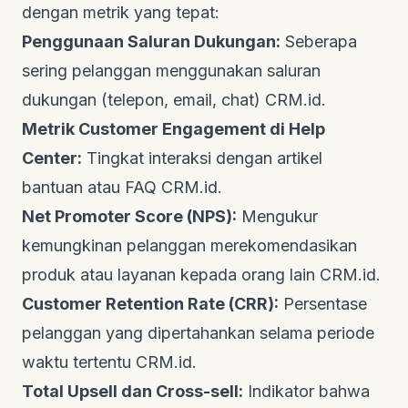
dengan metrik yang tepat:
Penggunaan Saluran Dukungan:
Seberapa
sering pelanggan menggunakan saluran
dukungan (telepon, email,
chat
)
CRM.id
.
Metrik Customer Engagement di Help
Center:
Tingkat interaksi dengan artikel
bantuan atau FAQ
CRM.id
.
Net Promoter Score (NPS):
Mengukur
kemungkinan pelanggan merekomendasikan
produk atau layanan kepada orang lain
CRM.id
.
Customer Retention Rate (CRR):
Persentase
pelanggan yang dipertahankan selama periode
waktu tertentu
CRM.id
.
Total Upsell dan Cross-sell:
Indikator bahwa