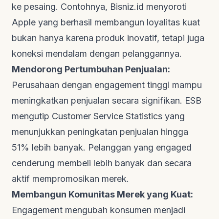
ke pesaing. Contohnya,
Bisniz.id
menyoroti
Apple yang berhasil membangun loyalitas kuat
bukan hanya karena produk inovatif, tetapi juga
koneksi mendalam dengan pelanggannya.
Mendorong Pertumbuhan Penjualan:
Perusahaan dengan
engagement
tinggi mampu
meningkatkan penjualan secara signifikan.
ESB
mengutip Customer Service Statistics yang
menunjukkan peningkatan penjualan hingga
51% lebih banyak. Pelanggan yang
engaged
cenderung membeli lebih banyak dan secara
aktif mempromosikan merek.
Membangun Komunitas Merek yang Kuat:
Engagement
mengubah konsumen menjadi