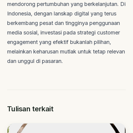
mendorong pertumbuhan yang berkelanjutan. Di
Indonesia, dengan lanskap digital yang terus
berkembang pesat dan tingginya penggunaan
media sosial, investasi pada strategi
customer
engagement
yang efektif bukanlah pilihan,
melainkan keharusan mutlak untuk tetap relevan
dan unggul di pasaran.
Tulisan terkait