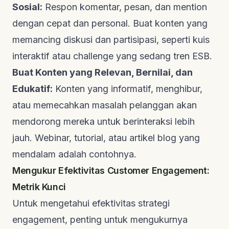
Sosial:
Respon komentar, pesan, dan
mention
dengan cepat dan personal. Buat konten yang
memancing diskusi dan partisipasi, seperti kuis
interaktif atau
challenge
yang sedang tren
ESB
.
Buat Konten yang Relevan, Bernilai, dan
Edukatif:
Konten yang informatif, menghibur,
atau memecahkan masalah pelanggan akan
mendorong mereka untuk berinteraksi lebih
jauh. Webinar, tutorial, atau artikel blog yang
mendalam adalah contohnya.
Mengukur Efektivitas Customer Engagement:
Metrik Kunci
Untuk mengetahui efektivitas strategi
engagement
, penting untuk mengukurnya