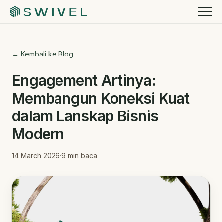
← Kembali ke Blog
Engagement Artinya:
Membangun Koneksi Kuat
dalam Lanskap Bisnis
Modern
14 March 2026
·
9
min baca