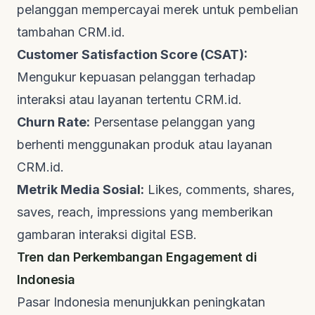
pelanggan mempercayai merek untuk pembelian
tambahan
CRM.id
.
Customer Satisfaction Score (CSAT):
Mengukur kepuasan pelanggan terhadap
interaksi atau layanan tertentu
CRM.id
.
Churn Rate:
Persentase pelanggan yang
berhenti menggunakan produk atau layanan
CRM.id
.
Metrik Media Sosial:
Likes, comments, shares,
saves, reach, impressions
yang memberikan
gambaran interaksi digital
ESB
.
Tren dan Perkembangan Engagement di
Indonesia
Pasar Indonesia menunjukkan peningkatan