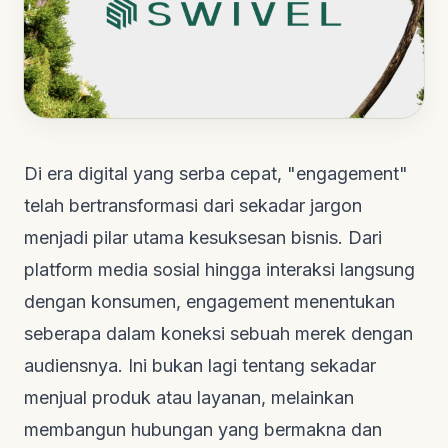
Di era digital yang serba cepat, "engagement"
telah bertransformasi dari sekadar jargon
menjadi pilar utama kesuksesan bisnis. Dari
platform media sosial hingga interaksi langsung
dengan konsumen,
engagement
menentukan
seberapa dalam koneksi sebuah merek dengan
audiensnya. Ini bukan lagi tentang sekadar
menjual produk atau layanan, melainkan
membangun hubungan yang bermakna dan