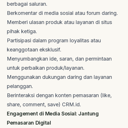
berbagai saluran.
Berkomentar di media sosial atau forum daring.
Memberi ulasan produk atau layanan di situs
pihak ketiga.
Partisipasi dalam program loyalitas atau
keanggotaan eksklusif.
Menyumbangkan ide, saran, dan permintaan
untuk perbaikan produk/layanan.
Menggunakan dukungan daring dan layanan
pelanggan.
Berinteraksi dengan konten pemasaran (like,
share, comment, save)
CRM.id
.
Engagement di Media Sosial: Jantung
Pemasaran Digital