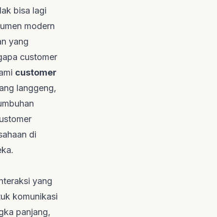
ak bisa lagi
nsumen modern
an yang
ngapa
customer
hami
customer
ang langgeng,
tumbuhan
ustomer
usahaan di
eka.
nteraksi yang
tuk komunikasi
gka panjang,