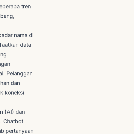
Beberapa tren
mbang,
ekadar nama di
faatkan data
ang
engan
ai
. Pelanggan
uhan dan
uk koneksi
n (AI) dan
t
.
Chatbot
ab pertanyaan