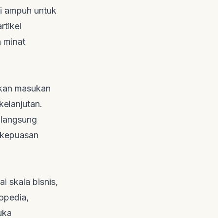
gi ampuh untuk
rtikel
n minat
:
tkan masukan
kelanjutan.
k langsung
 kepuasan
i skala bisnis,
opedia,
uka