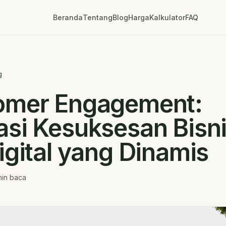
Beranda
Tentang
Blog
Harga
Kalkulator
FAQ
g
omer Engagement:
si Kesuksesan Bisni
igital yang Dinamis
in baca