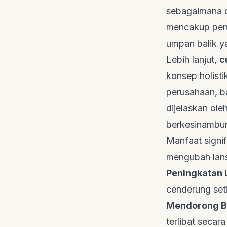
sebagaimana d
mencakup peng
umpan balik y
Lebih lanjut,
c
konsep holist
perusahaan, ba
dijelaskan ole
berkesinambun
Manfaat signif
mengubah lans
Peningkatan 
cenderung set
Mendorong
B
terlibat secar