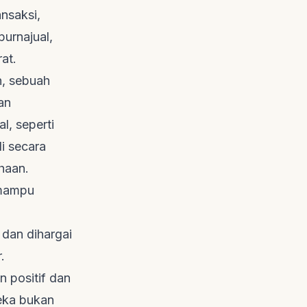
ansaksi,
urnajual,
at.
n, sebuah
an
l, seperti
di secara
haan.
 mampu
 dan dihargai
.
 positif dan
reka bukan