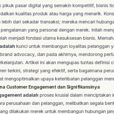
 pikuk pasar digital yang semakin kompetitif, bisnis tid
alkan kualitas produk atau harga yang menarik. Ko
ebih dari sekadar transaksi; mereka mencari hubung
pengalaman yang personal dengan merek. Inilah me
elah menjadi fondasi utama kesuksesan bisnis. Mema
adalah
kunci untuk membangun loyalitas pelanggan y
n
brand advocacy
, dan pada akhirnya, mendorong per
rkelanjutan. Artikel ini akan mengupas tuntas definisi
c
tren terkini, strategi yang efektif, serta bagaimana per
at mengoptimalkan upaya keterlibatan pelanggan mer
a Customer Engagement dan Signifikansinya
gagement adalah
proses krusial dalam menciptakan i
ra perusahaan dan pelanggan, melibatkan segala ben
 yang dilakukan merek untuk membangun hubungan jan