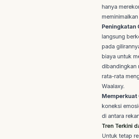
hanya merekom
meminimalkan 
Peningkatan
langsung berk
pada gilirann
biaya untuk me
dibandingkan 
rata-rata meng
Waalaxy
.
Memperkuat C
koneksi emosi
di antara reka
Tren Terkini 
Untuk tetap re