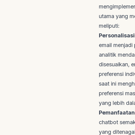
mengimplement
utama yang me
meliputi:
Personalisasi
email menjadi
analitik mend
disesuaikan, e
preferensi indi
saat ini meng
preferensi ma
yang lebih dal
Pemanfaatan 
chatbot
semaki
yang ditenaga