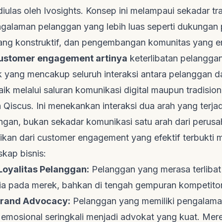
iulas oleh
Ivosights
. Konsep ini melampaui sekadar tr
alaman pelanggan yang lebih luas seperti dukungan p
ang konstruktif, dan pengembangan komunitas yang er
ustomer engagement artinya
keterlibatan pelangga
ik yang mencakup seluruh interaksi antara pelanggan d
ik melalui saluran komunikasi digital maupun tradisiona
h
Qiscus
. Ini menekankan interaksi dua arah yang terja
gan, bukan sekadar komunikasi satu arah dari perusa
ikan dari
customer engagement
yang efektif terbukti
kap bisnis:
Loyalitas Pelanggan:
Pelanggan yang merasa terlibat
ia pada merek, bahkan di tengah gempuran kompetitor
rand Advocacy
:
Pelanggan yang memiliki pengalaman
a emosional seringkali menjadi advokat yang kuat. Me