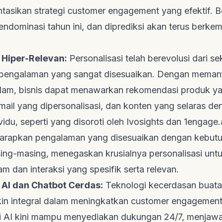
asikan strategi
customer engagement
yang efektif. 
ndominasi tahun ini, dan diprediksi akan terus berke
 Hiper-Relevan:
Personalisasi telah berevolusi dari s
 pengalaman yang sangat disesuaikan. Dengan meman
alam, bisnis dapat menawarkan rekomendasi produk y
mail yang dipersonalisasi, dan konten yang selaras d
vidu, seperti yang disoroti oleh
Ivosights
dan
1engage.
harapkan pengalaman yang disesuaikan dengan kebut
sing-masing, menegaskan krusialnya personalisasi unt
am dan interaksi yang spesifik serta relevan.
AI dan Chatbot Cerdas:
Teknologi kecerdasan buata
n integral dalam meningkatkan
customer engagemen
i AI kini mampu menyediakan dukungan 24/7, menjaw