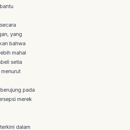
mbantu
 secara
gan, yang
kkan bahwa
lebih mahal
eli setia
, menurut
i berujung pada
ersepsi merek
.
terkini dalam