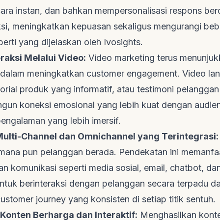
ara instan, dan bahkan mempersonalisasi respons ber
aksi, meningkatkan kepuasan sekaligus mengurangi beb
erti yang dijelaskan oleh
Ivosights
.
raksi Melalui Video:
Video marketing
terus menunjuk
a dalam meningkatkan
customer engagement
. Video la
torial produk yang informatif, atau testimoni pelanggan
un koneksi emosional yang lebih kuat dengan audien
engalaman yang lebih imersif.
ulti-Channel dan Omnichannel yang Terintegrasi:
i mana pun pelanggan berada. Pendekatan ini memanfa
an komunikasi seperti media sosial, email,
chatbot
, da
untuk berinteraksi dengan pelanggan secara terpadu d
ustomer journey
yang konsisten di setiap titik sentuh.
Konten Berharga dan Interaktif:
Menghasilkan konte