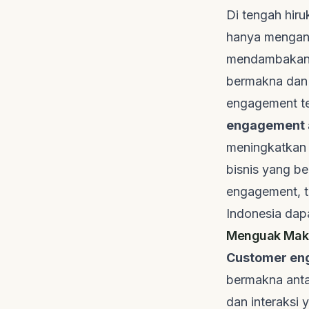
Di tengah hiruk
hanya mengand
mendambakan l
bermakna dan 
engagement
t
engagement 
meningkatka
bisnis yang be
engagement
, 
Indonesia dap
Menguak Makn
Customer en
bermakna anta
dan interaksi