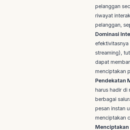
pelanggan sec
riwayat inter
pelanggan, sep
Dominasi Inte
efektivitasny
streaming), tu
dapat membang
menciptakan p
Pendekatan M
harus hadir d
berbagai salur
pesan instan 
menciptakan
c
Menciptakan 