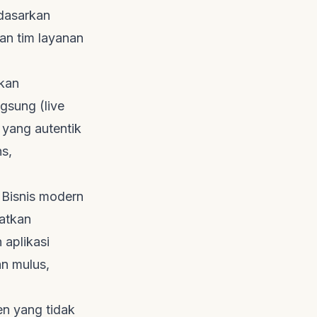
dasarkan
an tim layanan
kan
ngsung (live
 yang autentik
s,
Bisnis modern
atkan
n aplikasi
an mulus,
n yang tidak