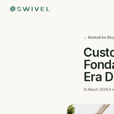
← Kembali ke Blo
Cust
Fonda
Era D
14 March 2026
·
6
m